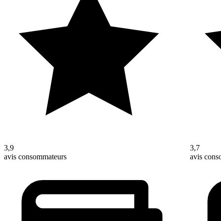
3,9
3,7
avis consommateurs
avis con