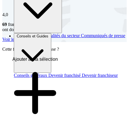
4,0
69
franchisés
ont donné leur avis
Brèves et actus
Actualités du secteur
Communiqués de presse
Conseils et Guides
Voir les avis
Interviews
Cette franchise vous intéresse ?
Ajouter à ma sélection
Conseils généraux
Devenir franchisé
Devenir franchiseur