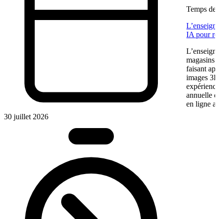
Temps de l
L’enseigne
IA pour re
L’enseigne
magasins f
faisant app
images 3D 
expérience
annuelle 
en ligne a
30 juillet 2026