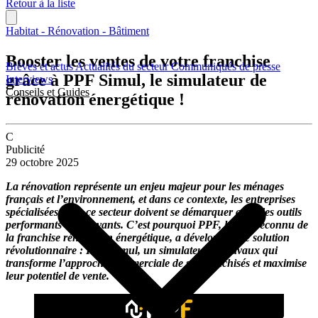
Retour à la liste
Habitat - Rénovation - Bâtiment
Booster les ventes de votre franchise
Brèves et actus
Actualités du secteur
Communiqués de presse
grâce à PPF Simul, le simulateur de
Interviews
Conseils et Guides
rénovation énergétique !
C
Publicité
29 octobre 2025
La rénovation représente un enjeu majeur pour les ménages
français et l’environnement, et dans ce contexte, les entreprises
spécialisées dans ce secteur doivent se démarquer avec des outils
performants et innovants. C’est pourquoi PPF, leader reconnu de
la franchise rénovation énergétique, a développé une solution
révolutionnaire : PPF Simul, un simulateur de travaux qui
transforme l’approche commerciale de ses franchisés et maximise
leur potentiel de vente.