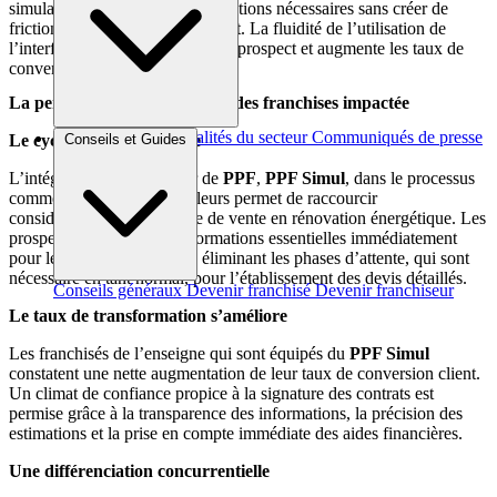
simulation, collectant les informations nécessaires sans créer de
friction dans le parcours du client. La fluidité de l’utilisation de
l’interface améliore l’expérience prospect et augmente les taux de
conversion.
La performance commerciale des franchises impactée
Brèves et actus
Actualités du secteur
Communiqués de presse
Conseils et Guides
Le cycle de vente accélère
Interviews
L’intégration du simulateur de
PPF
,
PPF Simul
, dans le processus
commercial des franchisés leurs permet de raccourcir
considérablement leur cycle de vente en rénovation énergétique. Les
prospects disposent des informations essentielles immédiatement
pour leur prise de décision, éliminant les phases d’attente, qui sont
nécessaire en tant normal, pour l’établissement des devis détaillés.
Conseils généraux
Devenir franchisé
Devenir franchiseur
Le taux de transformation s’améliore
Les franchisés de l’enseigne qui sont équipés du
PPF Simul
constatent une nette augmentation de leur taux de conversion client.
Un climat de confiance propice à la signature des contrats est
permise grâce à la transparence des informations, la précision des
estimations et la prise en compte immédiate des aides financières.
Une différenciation concurrentielle