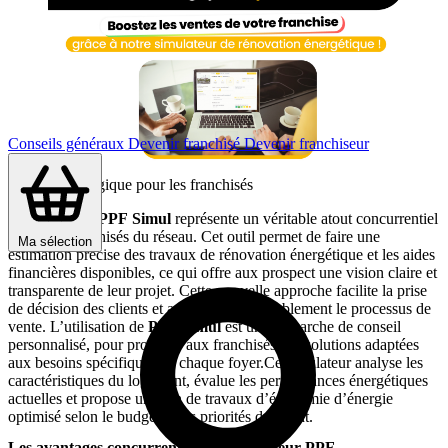
Conseils généraux
Devenir franchisé
Devenir franchiseur
Un outil stratégique pour les franchisés
Le simulateur
PPF
Simul
représente un véritable atout concurrentiel
pour les franchisés du réseau. Cet outil permet de faire une
Ma sélection
estimation précise des travaux de rénovation énergétique et les aides
financières disponibles, ce qui offre aux prospect une vision claire et
transparente de leur projet. Cette nouvelle approche facilite la prise
de décision des clients et accélère considérablement le processus de
vente. L’utilisation de
PPF
Simul
est une démarche de conseil
personnalisé, pour proposer aux franchisés des solutions adaptées
aux besoins spécifiques de chaque foyer.Ce simulateur analyse les
caractéristiques du logement, évalue les performances énergétiques
actuelles et propose un plan de travaux d’économie d’énergie
optimisé selon le budget et les priorités du client.
Les avantages concurrentiels du simulateur PPF