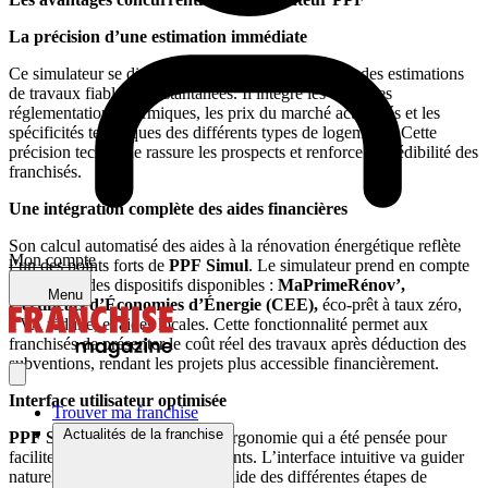
La précision d’une estimation immédiate
Ce simulateur se distingue par sa capacité à fournir des estimations
de travaux fiables et instantanées. Il intègre les dernières
réglementations thermiques, les prix du marché actualisés et les
spécificités techniques des différents types de logements. Cette
précision technique rassure les prospects et renforce la crédibilité des
franchisés.
Une intégration complète des aides financières
Son calcul automatisé des aides à la rénovation énergétique reflète
Mon compte
l’un des points forts de
PPF
Simul
. Le simulateur prend en compte
l’ensemble des dispositifs disponibles :
MaPrimeRénov’,
Menu
Certificats d’Économies d’Énergie (CEE),
éco-prêt à taux zéro,
TVA réduite, et aides locales. Cette fonctionnalité permet aux
franchisés de présenter le coût réel des travaux après déduction des
subventions, rendant les projets plus accessible financièrement.
Interface utilisateur optimisée
Trouver ma franchise
Actualités de la franchise
PPF
Simul
est constitué d’une ergonomie qui a été pensée pour
faciliter l’interaction avec les clients. L’interface intuitive va guider
naturellement les utilisateurs à l’aide des différentes étapes de