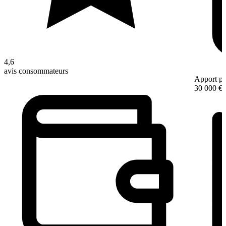
4,6
avis consommateurs
Apport pe
30 000 €