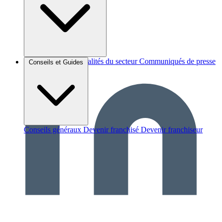
Brèves et actus
Actualités du secteur
Communiqués de presse
Conseils et Guides
Interviews
Conseils généraux
Devenir franchisé
Devenir franchiseur