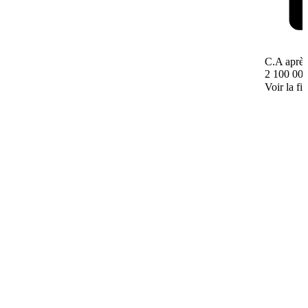
C.A après
2 100 000
Voir la fi