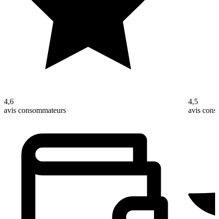
4,6
4,5
avis consommateurs
avis con