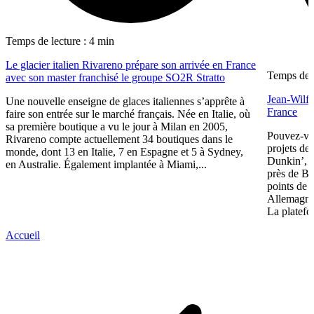
Temps de lecture : 4 min
Le glacier italien Rivareno prépare son arrivée en France
Temps de l
avec son master franchisé le groupe SO2R Stratto
Jean-Wilf
Une nouvelle enseigne de glaces italiennes s’apprête à
France
faire son entrée sur le marché français. Née en Italie, où
sa première boutique a vu le jour à Milan en 2005,
Pouvez-vou
Rivareno compte actuellement 34 boutiques dans le
projets d
monde, dont 13 en Italie, 7 en Espagne et 5 à Sydney,
Dunkin’, 
en Australie. Également implantée à Miami,...
près de Bo
points de 
Allemagne
La platefo
Accueil