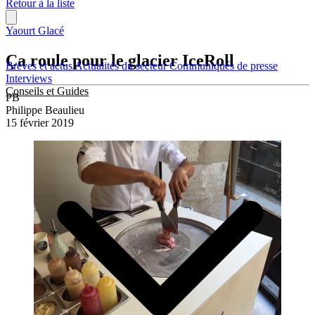
Retour à la liste
Yaourt Glacé
Ça roule pour le glacier IceRoll
Brèves et actus
Actualités du secteur
Communiqués de presse
Interviews
Conseils et Guides
PB
Philippe Beaulieu
15 février 2019