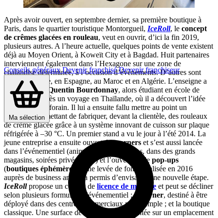
Après avoir ouvert, en septembre dernier, sa première boutique à
Paris, dans le quartier touristique Montorgueil,
IceRoll
, le
concept
de crêmes glacées en rouleau
, veut en ouvrir, d’ici la fin 2019,
plusieurs autres. A l’heure actuelle, quelques points de vente existent
déjà au Moyen Orient, à Koweït City et à Bagdad. Huit partenaires
interviennent également dans l’Hexagone sur une zone de
Conseils généraux
Devenir franchisé
Devenir franchiseur
chalandise déterminée, à l’occasion d’événements. D’autres sont
actifs en Suisse, en Espagne, au Maroc et en Algérie. L’enseigne a
été lancée par
Quentin Bourdonnay
, alors étudiant en école de
commerce, après un voyage en Thaïlande, où il a découvert l’idée
sur un marché forain. Il lui a ensuite fallu mettre au point un
prototype permettant de fabriquer, devant la clientèle, des rouleaux
Ma sélection
de crème glacée grâce à un système innovant de cuisson sur plaque
réfrigérée à –30 °C. Un premier stand a vu le jour à l’été 2014. La
jeune entreprise a ensuite ouvert des
corners
et s’est aussi lancée
dans l’événementiel (animation lors de salons, dans des grands
magasins, soirées privées, etc.) et l’ouverture de
pop-ups
(
boutiques éphémères
). Une levée de fonds réalisée en 2016
auprès de business angels a permis d’envisager une nouvelle étape.
IceRoll
propose un contrat de
licence de marque
et peut se décliner
selon plusieurs formules : l’événementiel ; le
corner
, destiné à être
déployé dans des centres commerciaux par exemple ; et la boutique
classique. Une surface de 25 à 30 m², implantée sur un emplacement