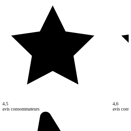
4,5
4,6
avis consommateurs
avis con