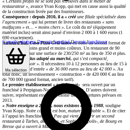
« Certains profils ne se sont pas retrouvés dans le métier de
restaurateur »,
avance Yvan Kopp, qui met en cause aussi la qualité
de la construction livrée par des fournisseurs.
Conséquence : depuis 2010, il a
« créé
une filiale spécialisée dans
l’agencement »
qui lui permet de livrer des restaurants
« sans
malfaçons »
et… «
moins chers »
. Le coût du m² (équipement
matériel inclus) serait ainsi passé d’environ 2 000 à 1 600 euros (1
690 exactement).
Conseils généraux
Devenir franchisé
Devenir franchiseur
Aujourd’hui,
Casa Pizza Grill
lance
en outre un second format de
son concept, moins grand et moins coûteux. Un restaurant de 90
places assises, sur une surface de 230/250 m² au lieu de 350 et plus.
Un format
« plus adapté au marché,
qui s’est compacté,
notamment le soir ».
Il nécessitera 10 à 12 personnes au lieu de 15 à
18. Et un droit d’entrée
« de 36 000 euros au lieu de 42 000 »
. Au
Ma sélection
total donc, un investissement « construction » de 420 000 € au lieu
de 700 000 (grand format, ancien tarif).
Le premier établissement
« petit format
«
sera ouvert par un
franchisé à Perpignan-Nord en juin prochain. D’autres doivent
suivre, représentant environ la moitié des 6 ouvertures prévues en
2013.
« Notre enseigne a 25 ans, nous existons
depuis 1988
, souligne
Yvan Kopp.
Notre concept est bon, mature et rentable ».
Et de citer
à l’appui les franchisés
« de Pau qui vient d’ouvrir un second
restaurant à Tarbes, de Toulon -et Sophia-Antipolis-, de Bourg en
Bresse qui a ouvert à Mâcon, etc. »