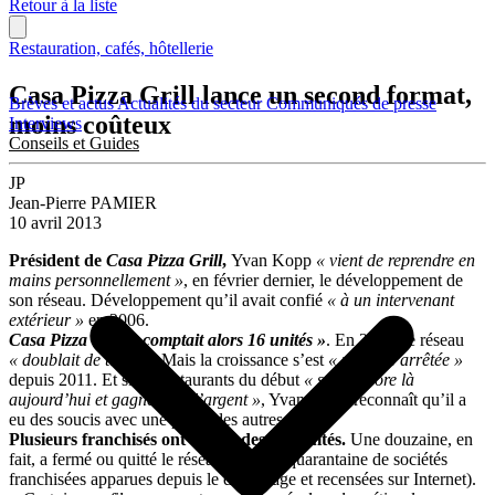
Retour à la liste
Restauration, cafés, hôtellerie
Casa Pizza Grill lance un second format,
Brèves et actus
Actualités du secteur
Communiqués de presse
moins coûteux
Interviews
Conseils et Guides
JP
Jean-Pierre PAMIER
10 avril 2013
Président de
Casa Pizza Grill
,
Yvan Kopp
« vient de reprendre en
mains personnellement »
, en février dernier, le développement de
son réseau. Développement qu’il avait confié
« à un intervenant
extérieur »
en 2006.
Casa Pizza Grill « comptait alors 16 unités »
. En 2010, le réseau
« doublait de taille »
. Mais la croissance s’est
« presque arrêtée »
depuis 2011. Et si les restaurants du début
« sont encore là
aujourd’hui et gagnent de l’argent »
, Yvan Kopp reconnaît qu’il a
eu des soucis avec une partie des autres.
Plusieurs franchisés
ont connu des difficultés.
Une douzaine, en
fait, a fermé ou quitté le réseau (sur une quarantaine de sociétés
franchisées apparues depuis le démarrage et recensées sur Internet).