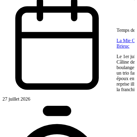
Temps de l
La Mie Câl
Brieuc
Le 1er jui
Câline de 
boulangeri
un trio fa
époux entre
reprise ill
la franchis
27 juillet 2026