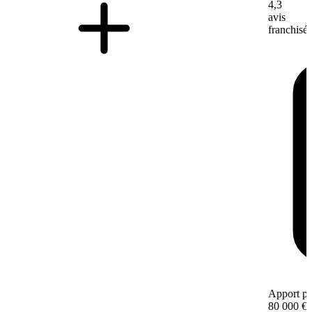
4,3
avis
franchisé
Apport pe
80 000 €