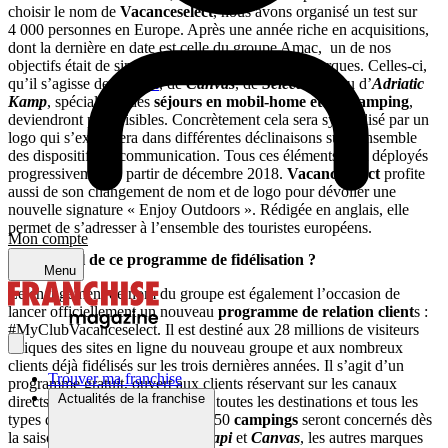
choisir le nom de
Vacanceselect
, nous avons organisé un test sur
4 000 personnes en Europe. Après une année riche en acquisitions,
dont la dernière en date est celle du groupe Amac, un de nos
objectifs était de simplifier notre portefeuille de marques. Celles-ci,
qu’il s’agisse de
Tohapi
, de
Canvas
, de
Selectcamp
ou d’
Adriatic
Kamp
, spécialistes des
séjours en mobil-home et en glamping
,
deviendront plus visibles. Concrètement cela sera symbolisé par un
logo qui s’exprimera dans différentes déclinaisons sur l’ensemble
des dispositifs de communication. Tous ces éléments sont déployés
progressivement à partir de décembre 2018.
Vacanceselect
profite
aussi de son changement de nom et de logo pour dévoiler une
nouvelle signature « Enjoy Outdoors ». Rédigée en anglais, elle
permet de s’adresser à l’ensemble des touristes européens.
Mon compte
Qu’en est-il de ce programme de fidélisation ?
Menu
Le changement de nom du groupe est également l’occasion de
lancer officiellement un nouveau
programme de relation client
s :
#MyClubVacanceselect. Il est destiné aux 28 millions de visiteurs
uniques des sites en ligne du nouveau groupe et aux nombreux
clients déjà fidélisés sur les trois dernières années. Il s’agit d’un
Trouver ma franchise
programme gratuit, ouvert aux clients réservant sur les canaux
Actualités de la franchise
directs du groupe un séjour pour toutes les destinations et tous les
types d’hébergements : plus de 250
campings
seront concernés dès
la saison 2019 sur les offres
Tohapi
et
Canvas
, les autres marques