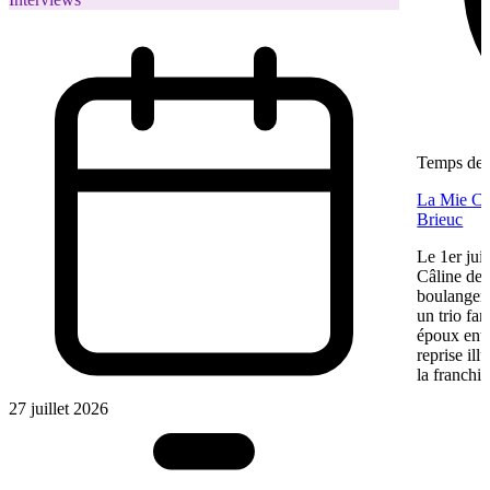
Temps de l
La Mie Câl
Brieuc
Le 1er jui
Câline de 
boulangeri
un trio fa
époux entre
reprise ill
la franchis
27 juillet 2026