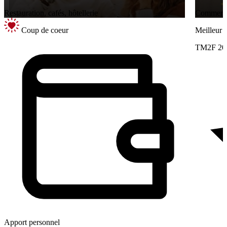
Restauration, cafés, hôtellerie
Commerce 
Coup de coeur
Meilleur
TM2F 20
Apport personnel