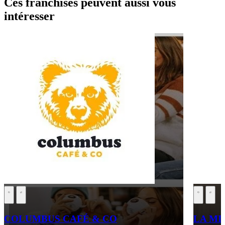
Ces franchises peuvent aussi vous
intéresser
COLUMBUS CAFÉ & CO
LA MI