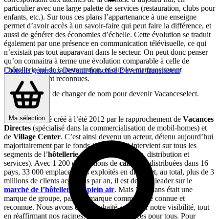
particulier avec une large palette de services (restauration, clubs pour
enfants, etc.). Sur tous ces plans l’appartenance à une enseigne
permet d’avoir accès à un savoir-faire qui peut faire la différence, et
aussi de générer des économies d’échelle. Cette évolution se traduit
également par une présence en communication télévisuelle, ce qui
n’existait pas tout auparavant dans le secteur. On peut donc penser
qu’on connaitra à terme une évolution comparable à celle de
l’hôtellerie ou de la restauration, et que les marques seront
Conseils généraux
Devenir franchisé
Devenir franchiseur
progressivement reconnues.
Vacalians vient de changer de nom pour devenir Vacanceselect.
Pourquoi ?
Ma sélection
Vacalians
a été créé à l’été 2012 par le rapprochement de
Vacances
Directes
(spécialisé dans la commercialisation de mobil-homes) et
de
Village Center
. C’est ainsi devenu un acteur, détenu aujourd’hui
majoritairement par le fonds Permira, qui intervient sur tous les
segments de l’
hôtellerie de plein air
(séjours, distribution et
services). Avec 1 200 destinations de
camping
distribuées dans 16
pays, 33 000 emplacements exploités en direct, et, au total, plus de 3
millions de clients accueillis par an, il est devenu leader sur le
marché de l’hôtellerie de plein air
. Mais Vacalians était une
marque de groupe, pas une marque commerciale connue et
reconnue. Nous avons donc souhaité améliorer notre visibilité, tout
en réaffirmant nos racines, celles des vacances pour tous. Pour