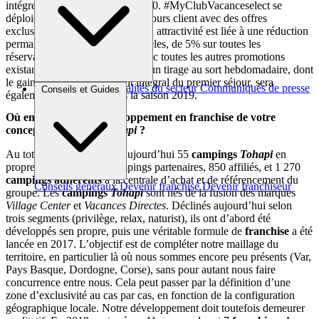
intégreront le programme en 2020. #MyClubVacanceselect se
déploiera sur l’ensemble du parcours client avec des offres
exclusives et personnalisées. Son attractivité est liée à une réduction
permanente, pour nos clients fidèles, de 5% sur toutes les
réservations Web, cumulable avec toutes les autres promotions
existantes. Pour tous les clients, un tirage au sort hebdomadaire, dont
le gain est le remboursement intégral du premier séjour, sera
Brèves et actus
Actualités du secteur
Communiqués de presse
Conseils et Guides
également mis en place dès la saison 2019.
Interviews
Où en êtes-vous du développement en franchise de votre
concept de camping
Tohapi
?
Au total nous regroupons aujourd’hui 55
campings
Tohapi
en
propre, mais aussi 250 campings partenaires, 850 affiliés, et 1 270
campings adhérents
à la centrale d’achat et de référencement du
Conseils généraux
Devenir franchisé
Devenir franchiseur
groupe. Les
campings
Tohapi
sont nés de la fusion des marques
Village Center
et
Vacances Directes
. Déclinés aujourd’hui selon
trois segments (privilège, relax, naturist), ils ont d’abord été
développés sen propre, puis une véritable formule de
franchise
a été
lancée en 2017. L’objectif est de compléter notre maillage du
territoire, en particulier là où nous sommes encore peu présents (Var,
Pays Basque, Dordogne, Corse), sans pour autant nous faire
concurrence entre nous. Cela peut passer par la définition d’une
zone d’exclusivité au cas par cas, en fonction de la configuration
géographique locale. Notre développement doit toutefois demeurer