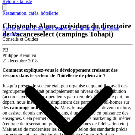
Retour à la liste
Restauration, cafés, hôtellerie
Christophe Alaux, président du directoire
Brèves et actus
Actualités du secteur
Communiqués de presse
de Vacanceselect (campings Tohapi)
Interviews
Conseils et Guides
PB
Philippe Beaulieu
21 décembre 2018
Comment expliquez-vous le développement croissant des
réseaux dans le secteur de l’hôtellerie de plein air ?
Jusqu’à présent le secteur était peu organisé et quand il y avait des
regroupements, c’était principalement au niveau de la distribution
(accords avec des tour-opérateurs par exemple). Pour notre part, au
départ, nous installations simplement des parcs de mobil-homes sur
des
campings indépendants
. Mais, le marché étant devenu mature,
on assiste, depuis environ cinq ans, à une montée en puissance des
enseignes. Cela permet de renforcer les aspects marketing du métier
(centrale de réservation, publicité, programmes de fidélisation etc.).
Mais aussi de moderniser les
campings
selon des standards précis
correspondant aux attentes de la clientèle d’aujourd’hui, en