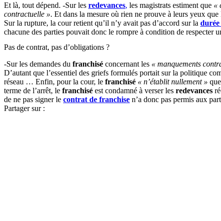
Et là, tout dépend. -Sur les
redevances
,
les magistrats estiment que
« 
contractuelle »
. Et dans la mesure où rien ne prouve à leurs yeux que 
Sur la rupture, la cour retient qu’il n’y avait pas d’accord sur la
durée
chacune des parties pouvait donc le rompre à condition de respecter un
Pas de contrat, pas d’obligations ?
-Sur les demandes du
franchisé
concernant les
« manquements contr
D’autant que l’essentiel des griefs formulés portait sur la politique c
réseau … Enfin, pour la cour, le
franchisé
« n’établit nullement »
que 
terme de l’arrêt, le
franchisé
est condamné à verser les
redevances
ré
de ne pas signer le
contrat de franchise
n’a donc pas permis aux partie
Partager sur :