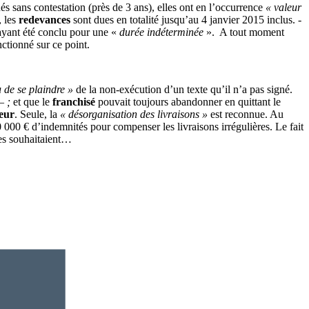
és sans contestation (près de 3 ans), elles ont en l’occurrence
« valeur
, les
redevances
sont dues en totalité jusqu’au 4 janvier 2015 inclus. -
ayant été conclu pour une «
durée indéterminée
». A tout moment
nctionné sur ce point.
 de se plaindre »
de la non-exécution d’un texte qu’il n’a pas signé.
 – ;
et que le
franchisé
pouvait toujours abandonner en quittant le
eur
. Seule, la
« désorganisation des livraisons »
est reconnue. Au
 000 € d’indemnités pour compenser les livraisons irrégulières. Le fait
les souhaitaient…