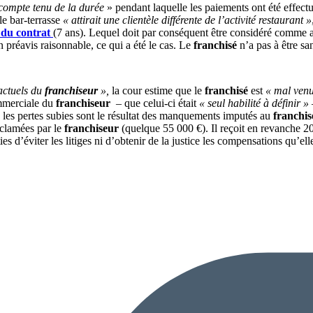
compte tenu de la durée
» pendant laquelle les paiements ont été effectu
le bar-terrasse
« attirait une clientèle différente de l’activité restaurant »
 du contrat
(7 ans). Lequel doit par conséquent être considéré comme 
 préavis raisonnable, ce qui a été le cas. Le
franchisé
n’a pas à être sa
actuels du
franchiseur
»,
la cour estime que le
franchisé
est
« mal venu
ommerciale du
franchiseur
– que celui-ci était
« seul habilité à définir »
les pertes subies sont le résultat des manquements imputés au
franchis
clamées par le
franchiseur
(quelque 55 000 €). Il reçoit en revanche 20
s d’éviter les litiges ni d’obtenir de la justice les compensations qu’el