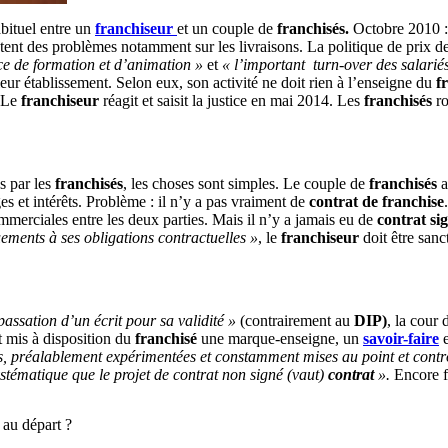
abituel entre un
franchiseur
et un couple de
franchisés.
Octobre 2010 :
tent des problèmes notamment sur les livraisons. La politique de prix 
ce de formation et d’animation »
et
« l’important turn-over des salariés
leur établissement. Selon eux, son activité ne doit rien à l’enseigne du
f
. Le
franchiseur
réagit et saisit la justice en mai 2014. Les
franchisés
ro
s par les
franchisés
, les choses sont simples. Le couple de
franchisés
a
 et intérêts. Problème : il n’y a pas vraiment de
contrat de franchise
mmerciales entre les deux parties. Mais il n’y a jamais eu de
contrat si
ents à ses obligations contractuelles »
, le
franchiseur
doit être sanc
passation d’un écrit pour sa validité »
(contrairement au
DIP)
, la cour 
t mis à disposition du
franchisé
une marque-enseigne, un
savoir-faire
e
s, préalablement expérimentées et constamment mises au point et contrô
stématique que le projet de contrat non signé (vaut)
contrat
».
Encore f
 au départ ?