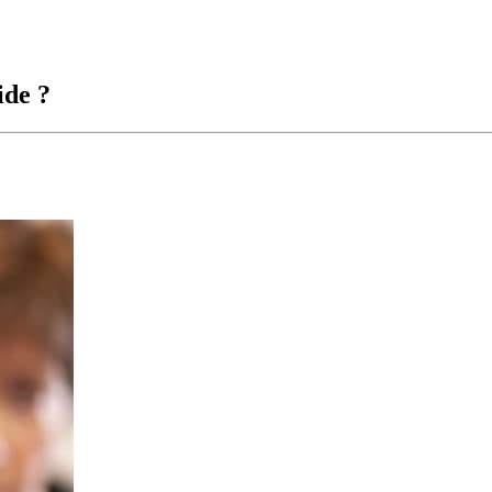
ide ?