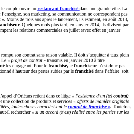
 le couple ouvre un
restaurant franchisé
dans une grande ville. La
de l’enseigne, son marketing, sa communication ne correspondent pas
 ».
Moins de trois ans après le lancement, ils estiment, en août 2013,
ranchiseur.
Quelques mois plus tard, en janvier 2014, ils divisent par
mpent les relations commerciales en juillet (avec effet en janvier
 rompu son contrat sans raison valable. Il doit s’acquitter à taux plein
. Le
« projet de contrat
» transmis en janvier 2010 à titre
gné
les engageant. Pour le
franchisé,
le
franchiseur
n’est donc pas
tionné à hauteur des pertes subies par le
franchisé
dans l’affaire, soit
d’appel d’Orléans retient dans ce litige
« l’existence d’un (tel
contrat)
t une collection de produits et services
« offerts de manière originale
lées, toutes choses caractérisant le
contrat de franchise
»
.
Toutefois,
aut-il rechercher
« si un accord (s’est) réalisé entre les parties sur les