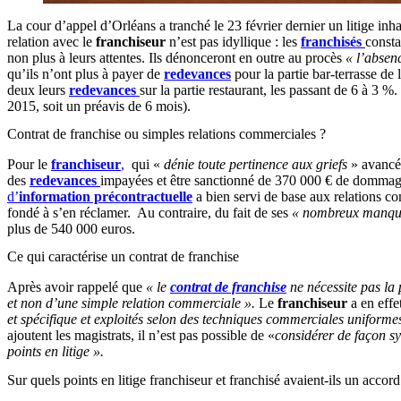
La cour d’appel d’Orléans a tranché le 23 février dernier un litige inh
relation avec le
franchiseur
n’est pas idyllique : les
franchisés
consta
non plus à leurs attentes. Ils dénonceront en outre au procès
« l’absen
qu’ils n’ont plus à payer de
redevances
pour la partie bar-terrasse de 
deux leurs
redevances
sur la partie restaurant, les passant de 6 à 3 %
2015, soit un préavis de 6 mois).
Contrat de franchise ou simples relations commerciales ?
Pour le
franchiseur
,
qui «
dénie toute pertinence aux griefs
» avancé
des
redevances
impayées et être sanctionné de 370 000 € de dommages
d’
information précontractuelle
a bien servi de base aux relations co
fondé à s’en réclamer. Au contraire, du fait de ses
« nombreux manquem
plus de 540 000 euros.
Ce qui caractérise un contrat de franchise
Après avoir rappelé que
« le
contrat de franchise
ne nécessite pas la 
et non d’une simple relation commerciale ».
Le
franchiseur
a en effe
et spécifique et exploités selon des techniques commerciales uniforme
ajoutent les magistrats, il n’est pas possible de «
considérer de façon sy
points en litige ».
Sur quels points en litige franchiseur et franchisé avaient-ils un accord