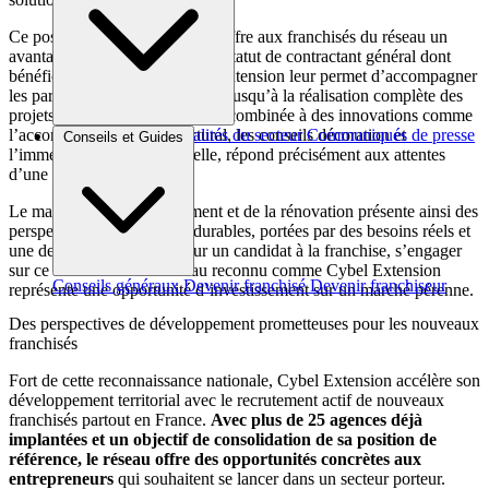
Ce positionnement stratégique offre aux franchisés du réseau un
avantage compétitif majeur. Le statut de contractant général dont
bénéficient les agences Cybel Extension leur permet d’accompagner
les particuliers de la conception jusqu’à la réalisation complète des
projets. Cette expertise globale, combinée à des innovations comme
l’accompagnement architectural, les conseils décoration et
Brèves et actus
Actualités du secteur
Communiqués de presse
Conseils et Guides
l’immersion en réalité virtuelle, répond précisément aux attentes
Interviews
d’une clientèle exigeante.
Le marché de l’agrandissement et de la rénovation présente ainsi des
perspectives de croissance durables, portées par des besoins réels et
une demande soutenue. Pour un candidat à la franchise, s’engager
sur ce secteur avec un réseau reconnu comme Cybel Extension
Conseils généraux
Devenir franchisé
Devenir franchiseur
représente une opportunité d’investissement sur un marché pérenne.
Des perspectives de développement prometteuses pour les nouveaux
franchisés
Fort de cette reconnaissance nationale, Cybel Extension accélère son
développement territorial avec le recrutement actif de nouveaux
franchisés partout en France.
Avec plus de 25 agences déjà
implantées et un objectif de consolidation de sa position de
référence, le réseau offre des opportunités concrètes aux
entrepreneurs
qui souhaitent se lancer dans un secteur porteur.