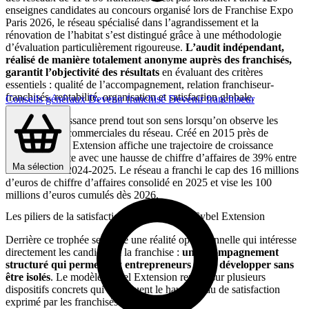
enseignes candidates au concours organisé lors de Franchise Expo
Paris 2026, le réseau spécialisé dans l’agrandissement et la
rénovation de l’habitat s’est distingué grâce à une méthodologie
d’évaluation particulièrement rigoureuse.
L’audit indépendant,
réalisé de manière totalement anonyme auprès des franchisés,
garantit l’objectivité des résultats
en évaluant des critères
essentiels : qualité de l’accompagnement, relation franchiseur-
franchisés, rentabilité, organisation et satisfaction globale.
Conseils généraux
Devenir franchisé
Devenir franchiseur
Cette reconnaissance prend tout son sens lorsqu’on observe les
performances commerciales du réseau. Créé en 2015 près de
Rennes, Cybel Extension affiche une trajectoire de croissance
impressionnante avec une hausse de chiffre d’affaires de 39% entre
Ma sélection
2023-2024 et 2024-2025. Le réseau a franchi le cap des 16 millions
d’euros de chiffre d’affaires consolidé en 2025 et vise les 100
millions d’euros cumulés dès 2026.
Les piliers de la satisfaction franchisé chez Cybel Extension
Derrière ce trophée se cache une réalité opérationnelle qui intéresse
directement les candidats à la franchise :
un accompagnement
structuré qui permet aux entrepreneurs de se développer sans
être isolés
. Le modèle Cybel Extension repose sur plusieurs
dispositifs concrets qui expliquent le haut niveau de satisfaction
exprimé par les franchisés.