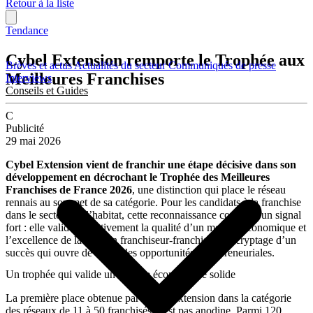
Retour à la liste
Tendance
Cybel Extension remporte le Trophée aux
Brèves et actus
Actualités du secteur
Communiqués de presse
Meilleures Franchises
Interviews
Conseils et Guides
C
Publicité
29 mai 2026
Cybel Extension vient de franchir une étape décisive dans son
développement en décrochant le Trophée des Meilleures
Franchises de France 2026
, une distinction qui place le réseau
rennais au sommet de sa catégorie. Pour les candidats à la franchise
dans le secteur de l’habitat, cette reconnaissance constitue un signal
fort : elle valide objectivement la qualité d’un modèle économique et
l’excellence de la relation franchiseur-franchisés. Décryptage d’un
succès qui ouvre de nouvelles opportunités entrepreneuriales.
Un trophée qui valide un modèle économique solide
La première place obtenue par Cybel Extension dans la catégorie
des réseaux de 11 à 50 franchisés n’est pas anodine. Parmi 120