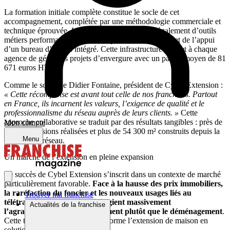
La formation initiale complète constitue le socle de cet
accompagnement, complétée par une méthodologie commerciale et
technique éprouvée. Les franchisés bénéficient également d’outils
métiers performants, d’un suivi opérationnel continu et de l’appui
d’un bureau d’études intégré. Cette infrastructure permet à chaque
agence de gérer des projets d’envergure avec un panier moyen de 81
671 euros HT.
Comme le souligne Didier Fontaine, président de Cybel Extension :
« Cette récompense est avant tout celle de nos franchisés. Partout
en France, ils incarnent les valeurs, l’exigence de qualité et le
professionnalisme du réseau auprès de leurs clients. »
Cette
approche collaborative se traduit par des résultats tangibles : près de
Mon compte
2 000 extensions réalisées et plus de 54 300 m² construits depuis la
Menu
création du réseau.
Un marché de l’extension en pleine expansion
Le succès de Cybel Extension s’inscrit dans un contexte de marché
particulièrement favorable.
Face à la hausse des prix immobiliers,
la raréfaction du foncier et les nouveaux usages liés au
Trouver ma franchise
télétravail, les Français privilégient massivement
Actualités de la franchise
l’agrandissement de leur logement plutôt que le déménagement
.
Cette tendance structurelle transforme l’extension de maison en
solution durable et patrimoniale.