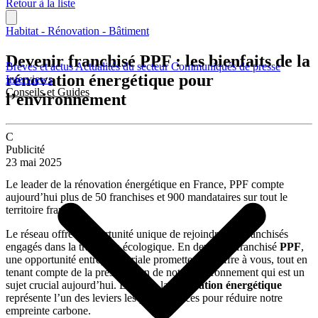
Retour à la liste
Habitat - Rénovation - Bâtiment
Devenir franchisé PPF : les bienfaits de la
Brèves et actus
Actualités du secteur
Communiqués de presse
rénovation énergétique pour
Interviews
Conseils et Guides
l’environnement
C
Publicité
23 mai 2025
Le leader de la rénovation énergétique en France, PPF compte
aujourd’hui plus de 50 franchises et 900 mandataires sur tout le
territoire français.
Le réseau offre l’opportunité unique de rejoindre des franchisés
engagés dans la transition écologique. En devenant franchisé
PPF
,
une opportunité entrepreneuriale prometteuse s’offre à vous, tout en
tenant compte de la préservation de notre environnement qui est un
sujet crucial aujourd’hui. En effet, la
rénovation énergétique
représente l’un des leviers les plus efficaces pour réduire notre
empreinte carbone.