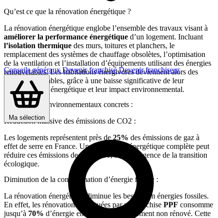
Qu’est ce que la rénovation énergétique ?
La rénovation énergétique englobe l’ensemble des travaux visant à
améliorer la performance énergétique
d’un logement. Incluant
l’isolation thermique
des murs, toitures et planchers, le
remplacement des systèmes de chauffage obsolètes, l’optimisation
de la ventilation et l’installation d’équipements utilisant des énergies
Conseils généraux
Devenir franchisé
Devenir franchiseur
renouvelables. Les habitations énergivores deviennent alors des
logements durables, grâce à une baisse significative de leur
consommation énergétique et leur impact environnemental.
Les bienfaits environnementaux concrets :
Ma sélection
Réduction massive des émissions de CO2 :
Les logements représentent près de
25%
des émissions de gaz à
effet de serre en France. Une rénovation énergétique complète peut
réduire ces émissions de
60
à
80%
, selon l’Agence de la transition
écologique.
Diminution de la consommation d’énergie fossile :
La rénovation énergétique diminue les besoins en énergies fossiles.
En effet, les rénovations effectuées par un franchise
PPF
consomme
jusqu’à
70%
d’énergie en moins qu’un logement non rénové. Cette