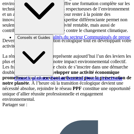
environnementales fortes.
PPF
offre une formation complète sur les
techniques de rénovation les plus respectueuses de l’environnement
et un accompagnement continu pour rester à la pointe des
innovations écologiques. Cette expertise différenciante permet non
seulement de développer une activité rentable, mais aussi de
contribuer concrètement à la lutte contre le changement climatique.
Brèves et actus
Actualités du secteur
Communiqués de presse
Conseils et Guides
Devenez acteur de la transition écologique tout en développant votre
Interviews
activité !
La rénovation énergétique représente aujourd’hui l’un des leviers les
plus efficaces pour réduire notre impact environnemental collectif.
Les franchisé
PPF
on fait le choix de s’inscrire dans une démarche
doublement vertueuse :
développer une activité économique
prometteuse
tout en
œuvrant activement pour la préservation de
Conseils généraux
Devenir franchisé
Devenir franchiseur
notre planète
. À l’heure où la transition écologique devient une
nécessité absolue, rejoindre le réseau
PPF
constitue une opportunité
unique d’allier réussite professionnelle et engagement
environnemental.
Partager sur :