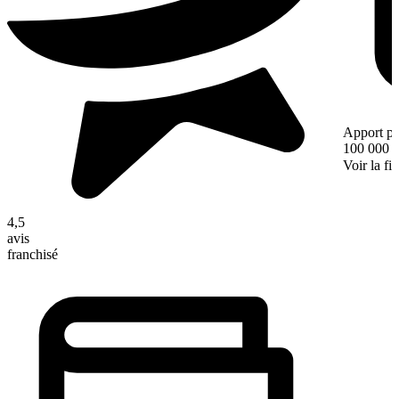
Apport pe
100 000 
Voir la fi
4,5
avis
franchisé