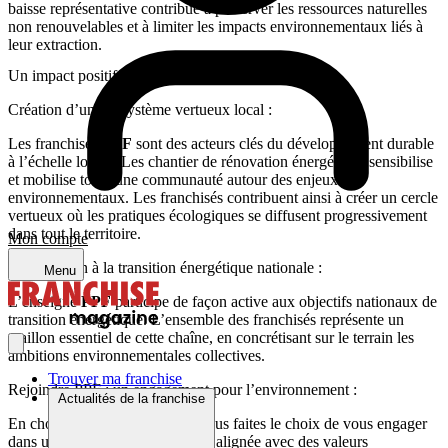
baisse représentative contribue à préserver les ressources naturelles
non renouvelables et à limiter les impacts environnementaux liés à
leur extraction.
Un impact positif sur la communauté :
Création d’un écosystème vertueux local :
Les franchisés
PPF
sont des acteurs clés du développement durable
à l’échelle locale. Les chantier de rénovation énergétique sensibilise
et mobilise toute une communauté autour des enjeux
environnementaux. Les franchisés contribuent ainsi à créer un cercle
vertueux où les pratiques écologiques se diffusent progressivement
dans tout le territoire.
Mon compte
Contribution à la transition énergétique nationale :
Menu
L’enseigne
PPF
participe de façon active aux objectifs nationaux de
transition énergétique. L’ensemble des franchisés représente un
maillon essentiel de cette chaîne, en concrétisant sur le terrain les
ambitions environnementales collectives.
Trouver ma franchise
Rejoindre PPF : un engagement pour l’environnement :
Actualités de la franchise
En choisissant le réseau
PPF
, vous faites le choix de vous engager
dans une activité professionnelle alignée avec des valeurs