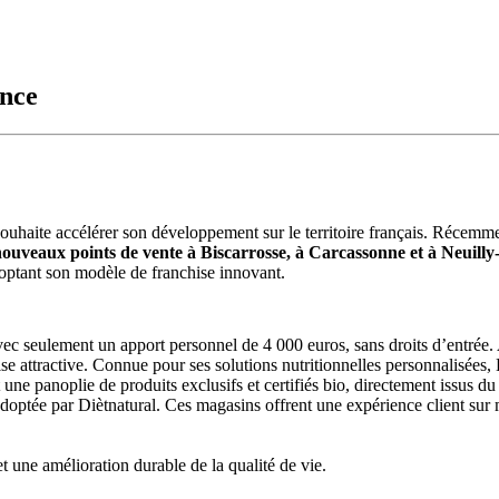
ance
al souhaite accélérer son développement sur le territoire français. Réce
nouveaux points de vente à Biscarrosse, à Carcassonne et à Neuill
doptant son modèle de franchise innovant.
c seulement un apport personnel de 4 000 euros, sans droits d’entrée. Av
hise attractive. Connue pour ses solutions nutritionnelles personnalisées
ne panoplie de produits exclusifs et certifiés bio, directement issus du
optée par Diètnatural. Ces magasins offrent une expérience client sur m
t une amélioration durable de la qualité de vie.