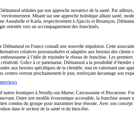
iètnatural séduites par son approche novatrice de la santé. Par ailleurs
environnement. Misant sur une approche holistique alliant santé, moderni
me Annabelle et Karla, respectivement à Ajaccio et Besançon, Diètnatur
gie orientée vers un accompagnement des franchisés,
 Diètnatural en France connaît une nouvelle impulsion. Cette associati
lternatives créatives personnalisées et adaptées aux besoins des clients 
r enthousiasme à l’idée de rejoindre le réseau de franchise. Les premier
éativité. Grâce à ce partenariat, Diètnatural a la possibilité d’étendre 
pondre aux besoins spécifiques de la clientèle, tout en valorisant une a
ux centres verront prochainement le jour, renforçant davantage son expa
nterviews
 d’autres boutiques à Neuilly-sur-Marne, Carcassonne et Biscarosse. Fon
innovant. Outre son modèle économique accessible, la franchise assure un
utien continu du groupe pour maximiser leur réussite. Avec son concept 
sition dans le secteur de la santé et du bien-être.