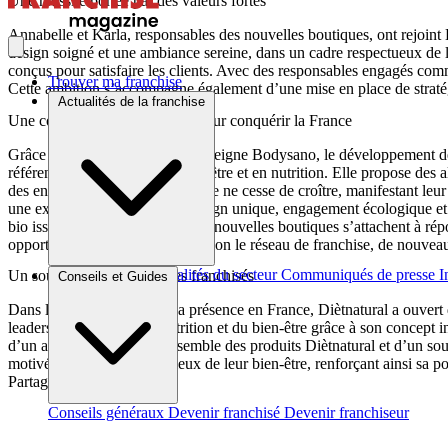
Une réussite portée par des valeurs fortes
Annabelle et Karla, responsables des nouvelles boutiques, ont rejoint D
design soigné et une ambiance sereine, dans un cadre respectueux de l’
conçus pour satisfaire les clients. Avec des responsables engagés com
Trouver ma franchise
Cette ambition s’accompagne également d’une mise en place de straté
Actualités de la franchise
Une collaboration stratégique pour conquérir la France
Grâce à un partenariat avec l’enseigne Bodysano, le développement de
référence indispensable en bien-être et en nutrition. Elle propose des a
des entrepreneurs pour l’enseigne ne cesse de croître, manifestant leu
une expérience client alliant design unique, engagement écologique et cr
bio issus de son laboratoire. Ces nouvelles boutiques s’attachent à ré
opportunités pour l’enseigne. Selon le réseau de franchise, de nouvea
Brèves et actus
Actualités du secteur
Communiqués de presse
I
Un soutien constant pour les franchisés
Conseils et Guides
Dans le but de consolider sa présence en France, Diètnatural a ouvert
leaders du marché de la nutrition et du bien-être grâce à son concept 
d’un accès privilégié à l’ensemble des produits Diètnatural et d’un so
motivés et des clients soucieux de leur bien-être, renforçant ainsi sa po
Partager sur :
Conseils généraux
Devenir franchisé
Devenir franchiseur