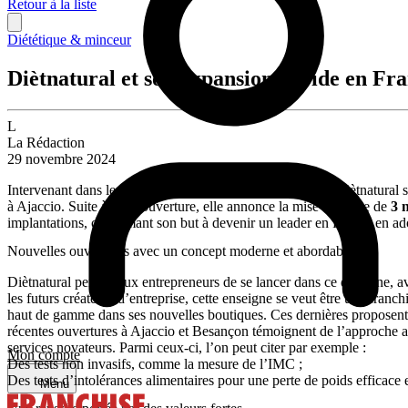
Retour à la liste
Diététique & minceur
Diètnatural et son expansion rapide en Fr
L
La Rédaction
29 novembre 2024
Intervenant dans le secteur de la nutrition et du bien-être, Diètnatur
à Ajaccio. Suite à cette ouverture, elle annonce la mise en place de
3 
implantations, confirmant son but à devenir un leader en France en a
Nouvelles ouvertures avec un concept moderne et abordable
Diètnatural permet aux entrepreneurs de se lancer dans ce domaine, ave
les futurs créateurs d’entreprise, cette enseigne se veut être une franc
haut de gamme dans ses nouvelles boutiques. Ces dernières proposent u
récentes ouvertures à Ajaccio et Besançon témoignent de l’approche ad
services novateurs. Parmi ceux-ci, l’on peut citer par exemple :
Mon compte
Des tests non invasifs, comme la mesure de l’IMC ;
Des tests d’intolérances alimentaires pour une perte de poids efficace e
Menu