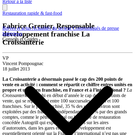
Retour à la liste
Restauration rapide & fast-food
Fabrice Grenier, Responsable
Brèves et actus
Actualités du secteur
Communiqués de presse
développement franchise La
Interviews
Conseils et Guides
Croissanterie
VP
Vincent Pompougnac
18 juillet 2013
La Croissanterie a désormais passé le cap des 200 points de
vente en activité : comment se répartit ce chiffre entres unités en
propre et unités en franchise, en France et à l’international ?
La
Croissanterie
a franchi en début d’année le cap des 200 points de
vente, qui se répartissent entre 100 succursales environ et 100
franchises. Sur le parc franchisé, 35 % des unités environ sont
exploitées par des franchisés indépendants et 65 % par des grands
comptes, comme le pétrolier Total ou le groupe de restauration
concédée Autogrill qui exploitent des unités sur les aires
d’autoroutes, dans les gares etc. Notre développement est
essentiellement orienté sur la France : l’international n’est pas une