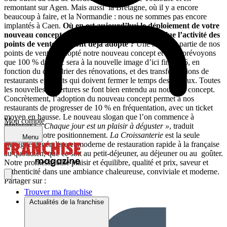
remontant sur Agen. Mais aussi la Bretagne, où il y a encore
beaucoup à faire, et la Normandie : nous ne sommes pas encore
implantés à Caen.
Où en est aujourd’hui le déploiement de votre
nouveau concept de restaurant ? Comment évolue l’activité des
points de vente qui l’ont déjà adopté ?
Une majeure partie de nos
points de vente a adopté notre nouveau concept et nous prévoyons
que 100 % du parc sera à la nouvelle image d’ici fin 2016, en
fonction du calendrier des rénovations, et des transformations de
restaurants existants qui doivent fermer le temps des travaux. Toutes
les nouvelles ouvertures se font bien entendu au nouveau concept.
Concrètement, l’adoption du nouveau concept permet à nos
restaurants de progresser de 10 % en fréquentation, avec un ticket
moyen en hausse. Le nouveau slogan que l’on commence à
Mon compte
déployer :
« Chaque jour est un plaisir à déguster »
, traduit
clairement notre positionnement.
La Croissanterie
est la seule
Menu
enseigne généraliste et moderne de restauration rapide à la française
au quotidien, que ce soit au petit-déjeuner, au déjeuner ou au goûter.
Notre promesse allie plaisir et équilibre, qualité et prix, saveur et
authenticité dans une ambiance chaleureuse, conviviale et moderne.
Partager sur :
Trouver ma franchise
Actualités de la franchise