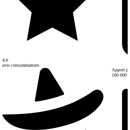
4,6
avis consommateurs
Apport pe
100 000 