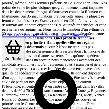
priorité, même si nous sommes présents en Belgique et en Italie. Nos
points de vente les plus éloignés géographiquement sont implantés
dans les départements français d’Outre-mer comme la Réunion et la
Martinique. Sur 35 inaugurations prévues cette année, la plupart se
feront en franchise et en France, comme en 2012. Nous avons
désormais atteint notre objectif de 50 % d’unités franchisées, et cette
part ne fera qu’augmenter. Nous visons le maintien d’un rythme de
30 ouvertures par an, aussi bien en galerie marchande qu’en centre-
Conseils généraux
Devenir franchisé
Devenir franchiseur
ville ou sur les sites de transports.
Quel profil de franchisés
recrutez-vous en priorité ? Dans quelles villes ou régions
souhaitez-vous désormais ouvrir ?
Nous ne recrutons pas
spécifiquement des professionnels de la restauration : la majorité de
nos franchisés provient d’autres secteurs. Plus qu’une expérience
Ma sélection
professionnelle dans un secteur, nous recherchons avant tout des
candidats ayant un esprit d’entrepreneur, aptes à manager et gérer ce
type d’entreprise, et à exercer le métier de commerçant avec des
qualités de fédérateur, d’animateur d’équipe. Ils doivent disposer
d’un apport personnel minimum de 100 000 €, être motivés et avoir
envie de partager nos valeurs. Notre objectif est de couvrir
l’Hexagone, en centre-ville et en centre commercial, dans les villes
de plus de 60 à 70 000 habitants comme Angers, Annecy, Bayonne,
Clermont-Ferrand, Grenoble, La Rochelle, Le Mans, Metz, Nantes,
Reims ou Rouen. Les régions que nous souhaitons couvrir en
priorité sont le Centre de la France autour de Clermont-Ferrand, le
Sud-ouest au sud de Bordeaux, à l’ouest de Toulouse et en