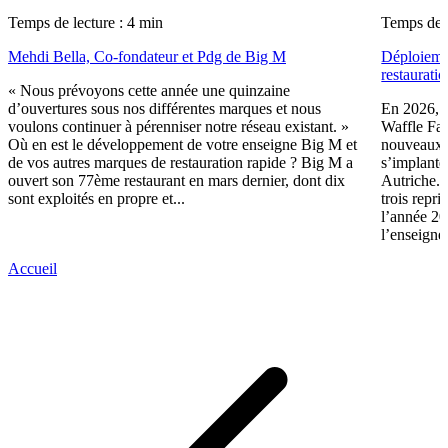
Temps de lecture : 4 min
Temps de l
Mehdi Bella, Co-fondateur et Pdg de Big M
Déploiemen
restaurati
« Nous prévoyons cette année une quinzaine
d’ouvertures sous nos différentes marques et nous
En 2026, le
voulons continuer à pérenniser notre réseau existant. »
Waffle Fac
Où en est le développement de votre enseigne Big M et
nouveaux r
de vos autres marques de restauration rapide ? Big M a
s’implant
ouvert son 77ème restaurant en mars dernier, dont dix
Autriche. 
sont exploités en propre et...
trois repri
l’année 2
l’enseigne.
Accueil