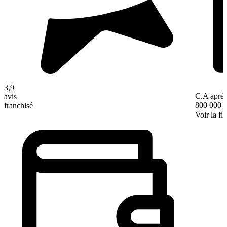
3,9
C.A après
avis
800 000 
franchisé
Voir la fi