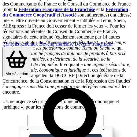
des Commerçants de France et le Conseil du Commerce de France
(dont la
Fédération Française de la Franchise
et la
Fédération
du Commerce Coopératif et Associé
sont adhérentes) ont adressé
une « lettre ouverte au Gouvernement » intitulée « Temu, Shein,
AliExpress : la France doit cesser de fermer les yeux ». Pour les
fédérations adhérentes du Conseil du Commerce de France,
signataires de cette tribune (également soutenue par 14 autres
fédérations et plus de 230 enseignes et détaillants),
« il est temps
Conseils généraux
Devenir franchisé
Devenir franchiseur
d’agir »
contre
« les plateformes comme Temu ou Shein »
, qui
« inondent le marché français de millions de produits à bas prix,
souvent non contrôlés, au détriment de la sécurité, de la
transparence et de l’équité »
. Invoquant
« une urgence sécuritaire,
environnementale, économique et juridique »
, ces fédérations de
Ma sélection
commerçants
appellent la DGCCRF [Direction générale de la
Concurrence, de la Consommation et de la Répression des fraudes]
à
« engager sans délai une procédure de déréférencement »
à leur
encontre.
« Une urgence sécuritaire, environnementale, économique et
juridique », pour les fédérations de commerçants