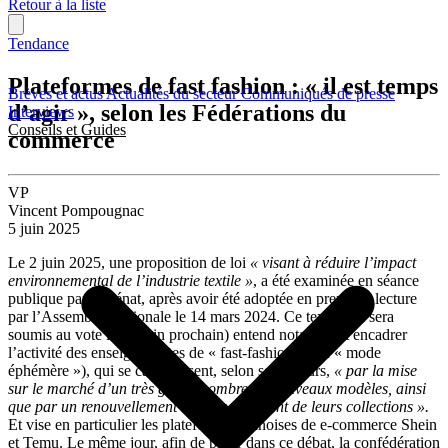
Retour à la liste
Tendance
Plateformes de fast fashion : « il est temps
Brèves et actus
Actualités du secteur
Communiqués de presse
d’agir », selon les Fédérations du
Interviews
Conseils et Guides
commerce
VP
Vincent Pompougnac
5 juin 2025
Le 2 juin 2025, une proposition de loi
« visant à réduire l’impact
environnemental de l’industrie textile »
, a été examinée en séance
publique par le Sénat, après avoir été adoptée en première lecture
par l’Assemblée nationale le 14 mars 2024. Ce texte (qui sera
soumis au vote le 10 juin prochain) entend notamment encadrer
l’activité des enseignes dites de « fast‑fashion » (ou « mode
éphémère »), qui se caractérisent, selon ses auteurs,
« par la mise
sur le marché d’un très grand nombre de nouveaux modèles, ainsi
que par un renouvellement quasi‑permanent de leurs collections ».
Et vise en particulier les plateformes chinoises de e-commerce Shein
et Temu. Le même jour, afin de peser dans ce débat, la confédération