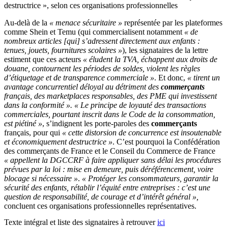
destructrice », selon ces organisations professionnelles
Au-delà de la
« menace sécuritaire »
représentée par les plateformes
comme Shein et Temu (qui commercialisent notamment
« de
nombreux articles [qui] s’adressent directement aux enfants :
tenues, jouets, fournitures scolaires »
), les signataires de la lettre
estiment que ces acteurs
« éludent la TVA, échappent aux droits de
douane, contournent les périodes de soldes, violent les règles
d’étiquetage et de transparence commerciale »
. Et donc,
« tirent un
avantage concurrentiel déloyal au détriment des
commerçants
français, des marketplaces responsables, des PME qui investissent
dans la conformité ».
« Le principe de loyauté des transactions
commerciales, pourtant inscrit dans le Code de la consommation,
est piétiné »
, s’indignent les porte-paroles des
commerçants
français, pour qui
« cette distorsion de concurrence est insoutenable
et économiquement destructrice »
. C’est pourquoi la Confédération
des commerçants de France et le Conseil du Commerce de France
« appellent la DGCCRF à faire appliquer sans délai les procédures
prévues par la loi : mise en demeure, puis déréférencement, voire
blocage si nécessaire »
.
« Protéger les consommateurs, garantir la
sécurité des enfants, rétablir l’équité entre entreprises : c’est une
question de responsabilité, de courage et d’intérêt général »,
concluent ces organisations professionnelles représentatives.
Texte intégral et liste des signataires à retrouver
ici