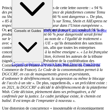
Principal argument des signataires de cette lettre ouverte :
« 94 %
des produits contrôlés en provenance de plateformes comme Temu
ou Shein sont non conformes, et 66 % sont dangereux »
. De plus,
« 85 à 95 % des produits proposés sur Temu, Shein et AliExpress ne
respectent pas les normes en vigueur dans l’Union européenne »
.
Or, rappellent-ils,
« un
commerçant
français qui vendrait 94 % de
Brèves et actus
Actualités du secteur
Communiqués de presse
Conseils et Guides
produits non-conformes dont 66 % pour dangerosité serait fermé
Interviews
sur le champ »
. C’est donc au nom de
« l’égalité de traitement »
avec
« les plateformes hors UE »
qu’ils demandent des sanctions
contre certains acteurs chinois, afin que toutes les entreprises
concernées soient traitées
« à la même enseigne »
.
« La loi française
donne déjà les moyens d’action,
écrivent les auteurs de la tribune
(signée par Pierre Bosche, Président de la confédération des
Conseils généraux
Devenir franchisé
Devenir franchiseur
Commerçants de France et Yves Audo, Président du Conseil du
Commerce de France).
Le Code de la consommation permet à la
DGCCRF, en cas de manquements graves et persistants,
d’ordonner le déréférencement, la suspension ou même le blocage
de l’accès à un site ».
De plus, rappellent-ils,
« un précédent existe :
en 2021, la DGCCRF a décidé le déréférencement de la plateforme
Wish. Cette décision, pleinement dans ses prérogatives, a été
confirmée par la justice. Le cadre juridique existe, le chemin est
balisé. Il est temps de l’emprunter à nouveau ».
Une distorsion de concurrence « insoutenable et économiquement