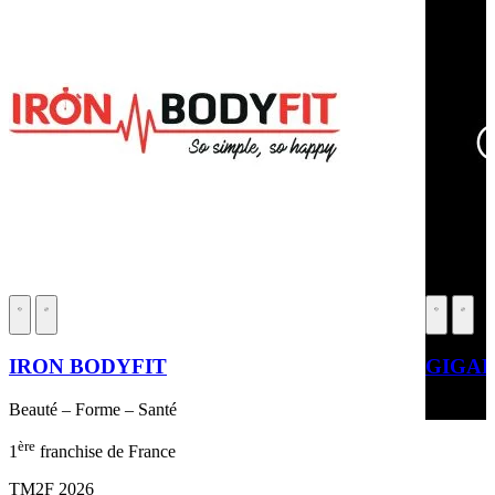
IRON BODYFIT
GIGAF
Beauté – Forme – Santé
Beauté – 
ère
1
franchise de France
TM2F 2026