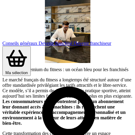
Conseils généraux
Devenir franchisé
Devenir franchiseur
Le segment premium du fitness : un océan bleu pour les franchisés
Ma sélection
Le marché français du fitness a longtemps été structuré autour d’une
offre standardisée privilégiant les tarifs attractifs et le libre-service.
Ce modèle, s’il a permis de démocratiser la pratique sportive, atteint
aujourd’hui ses limites face à une clientèle de plus en plus exigeante.
Les consommateurs ne se contentent plus d’un abonnement
leur donnant accès à des machines : ils recherchent une
véritable expérience, un accompagnement personnalisé et un
environnement à la hauteur de leurs attentes en matière de
bien-être.
Cette transformation des comportements ouvre un espace