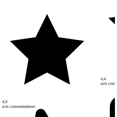
4,4
avis con
4,9
avis consommateurs