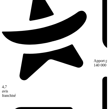
Apport pe
140 000 
4,7
avis
franchisé