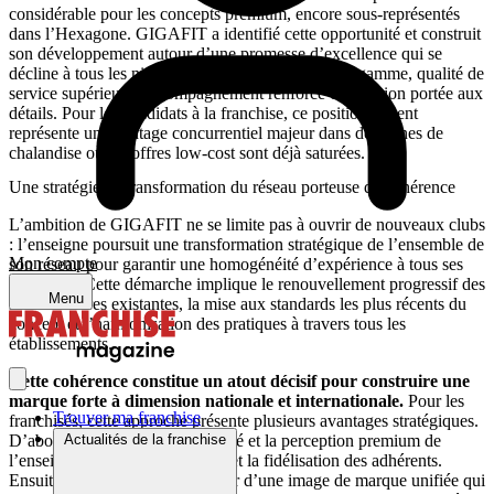
considérable pour les concepts premium, encore sous-représentés
dans l’Hexagone. GIGAFIT a identifié cette opportunité et construit
son développement autour d’une promesse d’excellence qui se
décline à tous les niveaux : infrastructures haut de gamme, qualité de
service supérieure, accompagnement renforcé et attention portée aux
détails. Pour les candidats à la franchise, ce positionnement
représente un avantage concurrentiel majeur dans des zones de
chalandise où les offres low-cost sont déjà saturées.
Une stratégie de transformation du réseau porteuse de cohérence
L’ambition de GIGAFIT ne se limite pas à ouvrir de nouveaux clubs
: l’enseigne poursuit une transformation stratégique de l’ensemble de
Mon compte
son réseau pour garantir une homogénéité d’expérience à tous ses
adhérents. Cette démarche implique le renouvellement progressif des
Menu
infrastructures existantes, la mise aux standards les plus récents du
concept et l’harmonisation des pratiques à travers tous les
établissements.
Cette cohérence constitue un atout décisif pour construire une
marque forte à dimension nationale et internationale.
Pour les
Trouver ma franchise
franchisés, cette approche présente plusieurs avantages stratégiques.
Actualités de la franchise
D’abord, elle renforce la notoriété et la perception premium de
l’enseigne, facilitant l’attraction et la fidélisation des adhérents.
Ensuite, elle permet de bénéficier d’une image de marque unifiée qui