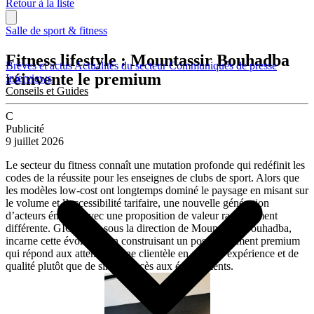
Retour à la liste
Salle de sport & fitness
Fitness lifestyle : Mountassir Bouhadba
Brèves et actus
Actualités du secteur
Communiqués de presse
réinvente le premium
Interviews
Conseils et Guides
C
Publicité
9 juillet 2026
Le secteur du fitness connaît une mutation profonde qui redéfinit les
codes de la réussite pour les enseignes de clubs de sport. Alors que
les modèles low-cost ont longtemps dominé le paysage en misant sur
le volume et l’accessibilité tarifaire, une nouvelle génération
d’acteurs émerge avec une proposition de valeur radicalement
différente. GIGAFIT, sous la direction de Mountassir Bouhadba,
incarne cette évolution en construisant un positionnement premium
qui répond aux attentes d’une clientèle en quête d’expérience et de
qualité plutôt que de simple accès aux équipements.