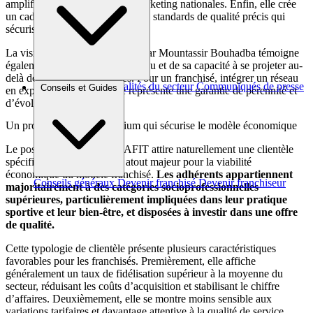
amplifie l’impact des actions marketing nationales. Enfin, elle crée
un cadre opérationnel clair et des standards de qualité précis qui
sécurisent l’exploitation.
La vision internationale portée par Mountassir Bouhadba témoigne
également de l’ambition du réseau et de sa capacité à se projeter au-
delà des frontières françaises. Pour un franchisé, intégrer un réseau
Brèves et actus
Actualités du secteur
Communiqués de presse
Conseils et Guides
en expansion internationale représente une garantie de pérennité et
Interviews
d’évolution du concept.
Un profil de clientèle premium qui sécurise le modèle économique
Le positionnement de GIGAFIT attire naturellement une clientèle
spécifique qui constitue un atout majeur pour la viabilité
économique du modèle franchisé.
Les adhérents appartiennent
Conseils généraux
Devenir franchisé
Devenir franchiseur
majoritairement à des catégories socioprofessionnelles
supérieures, particulièrement impliquées dans leur pratique
sportive et leur bien-être, et disposées à investir dans une offre
de qualité.
Cette typologie de clientèle présente plusieurs caractéristiques
favorables pour les franchisés. Premièrement, elle affiche
généralement un taux de fidélisation supérieur à la moyenne du
secteur, réduisant les coûts d’acquisition et stabilisant le chiffre
d’affaires. Deuxièmement, elle se montre moins sensible aux
variations tarifaires et davantage attentive à la qualité de service,