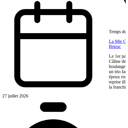
Temps de l
La Mie Câl
Brieuc
Le 1er jui
Câline de 
boulangeri
un trio fa
époux entre
reprise ill
la franchis
27 juillet 2026