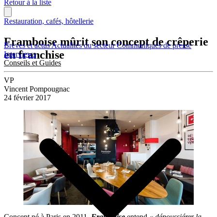
Retour à la liste
Restauration, cafés, hôtellerie
Framboise mûrit son concept de crêperie
Brèves et actus
Actualités du secteur
Communiqués de presse
en franchise
Interviews
Conseils et Guides
VP
Vincent Pompougnac
24 février 2017
Concept né à Paris en 2011,
Framboise
entend
« dépoussiérer la