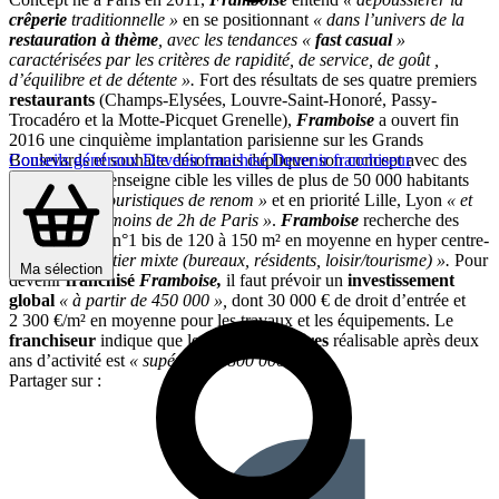
crêperie
traditionnelle »
en se positionnant
« dans l’univers de la
restauration à thème
, avec les tendances «
fast casual
»
caractérisées par les critères de rapidité, de service, de goût ,
d’équilibre et de détente ».
Fort des résultats de ses quatre premiers
restaurants
(Champs-Elysées, Louvre-Saint-Honoré, Passy-
Trocadéro et la Motte-Picquet Grenelle),
Framboise
a ouvert fin
2016 une cinquième implantation parisienne sur les Grands
Conseils généraux
Devenir franchisé
Devenir franchiseur
Boulevards et souhaite désormais dupliquer son concept avec des
franchisés.
L’enseigne cible les villes de plus de 50 000 habitants
« ou stations touristiques de renom »
et en priorité Lille, Lyon
« et
autres villes à moins de 2h de Paris »
.
Framboise
recherche des
emplacements n°1 bis de 120 à 150 m² en moyenne en hyper centre-
ville ou
« quartier mixte (bureaux, résidents, loisir/tourisme) ».
Pour
Ma sélection
devenir
franchisé
Framboise,
il faut prévoir un
investissement
global
« à partir de 450 000 »,
dont 30 000 € de droit d’entrée et
2 300 €/m² en moyenne pour les travaux et les équipements. Le
franchiseur
indique que le
chiffre d’affaires
réalisable après deux
ans d’activité est
« supérieur à 800 000 € ».
Partager sur :