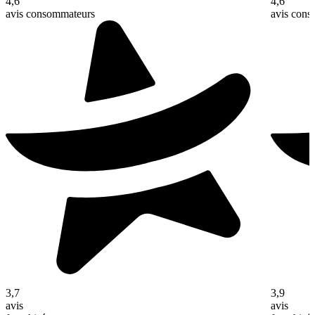
4,6
4,6
avis consommateurs
avis con
3,7
3,9
avis
avis