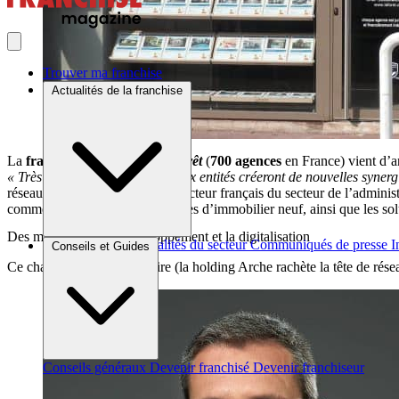
Trouver ma franchise
Actualités de la franchise
La
franchise immobilière
Laforêt
(
700 agences
en France) vient d’
« Très complémentaires, ces deux entités créeront de nouvelles synergie
réseau
Citya
(150 agences), 3e acteur français du secteur de l’administ
commercialisation de programmes d’immobilier neuf, ainsi que les solu
Des moyens pour le développement et la digitalisation
Brèves et actus
Actualités du secteur
Communiqués de presse
I
Conseils et Guides
Ce changement d’actionnaire (la holding Arche rachète la tête de rés
Conseils généraux
Devenir franchisé
Devenir franchiseur