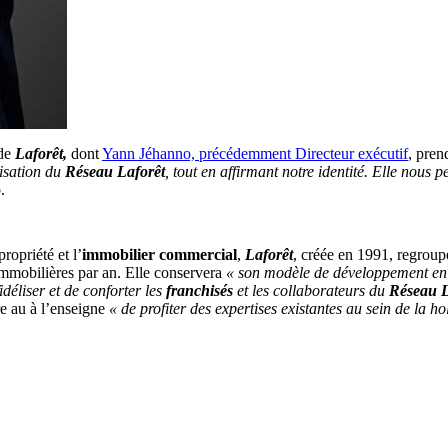
de
Laforêt,
dont
Yann Jéhanno, précédemment Directeur exécutif
, pren
lisation du
Réseau
Laforêt
, tout en affirmant notre identité. Elle nous 
.
ropriété et l’
immobilier commercial
,
Laforêt
, créée en 1991, regrou
immobilières par an. Elle conservera
« son modèle de développement e
déliser et de conforter les
franchisés
et les collaborateurs du
Réseau L
e au à l’enseigne
« de profiter des expertises existantes au sein de la h