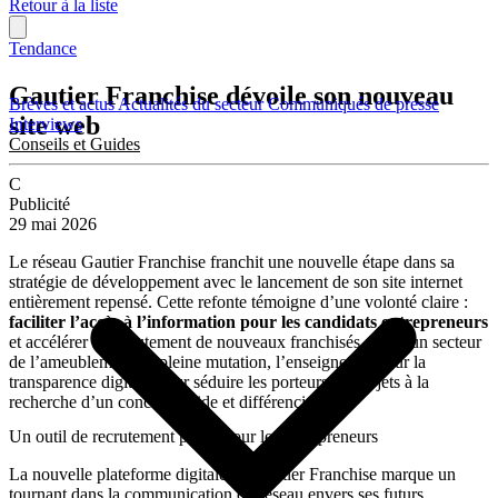
Retour à la liste
Tendance
Gautier Franchise dévoile son nouveau
Brèves et actus
Actualités du secteur
Communiqués de presse
site web
Interviews
Conseils et Guides
C
Publicité
29 mai 2026
Le réseau Gautier Franchise franchit une nouvelle étape dans sa
stratégie de développement avec le lancement de son site internet
entièrement repensé. Cette refonte témoigne d’une volonté claire :
faciliter l’accès à l’information pour les candidats entrepreneurs
et accélérer le recrutement de nouveaux franchisés. Dans un secteur
de l’ameublement en pleine mutation, l’enseigne mise sur la
transparence digitale pour séduire les porteurs de projets à la
recherche d’un concept solide et différenciant.
Un outil de recrutement pensé pour les entrepreneurs
La nouvelle plateforme digitale de Gautier Franchise marque un
tournant dans la communication du réseau envers ses futurs