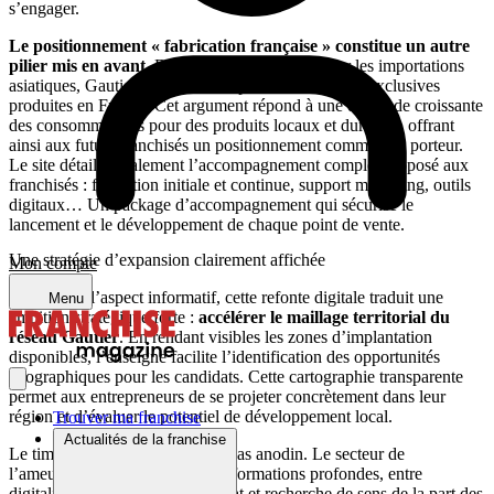
s’engager.
Le positionnement « fabrication française » constitue un autre
pilier mis en avant
. Dans un marché dominé par les importations
asiatiques, Gautier se différencie par ses collections exclusives
produites en France. Cet argument répond à une demande croissante
des consommateurs pour des produits locaux et durables, offrant
ainsi aux futurs franchisés un positionnement commercial porteur.
Le site détaille également l’accompagnement complet proposé aux
franchisés : formation initiale et continue, support marketing, outils
digitaux… Un package d’accompagnement qui sécurise le
lancement et le développement de chaque point de vente.
Une stratégie d’expansion clairement affichée
Mon compte
Au-delà de l’aspect informatif, cette refonte digitale traduit une
Menu
ambition stratégique forte :
accélérer le maillage territorial du
réseau Gautier
. En rendant visibles les zones d’implantation
disponibles, l’enseigne facilite l’identification des opportunités
géographiques pour les candidats. Cette cartographie transparente
permet aux entrepreneurs de se projeter concrètement dans leur
région et d’évaluer le potentiel de développement local.
Trouver ma franchise
Actualités de la franchise
Le timing de cette refonte n’est pas anodin. Le secteur de
l’ameublement connaît des transformations profondes, entre
digitalisation des parcours d’achat et recherche de sens de la part des