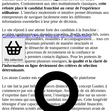
partenaires. Contrairement aux sites institutionnels classiques,
cette
refonte place le candidat franchisé au cœur de l’expérience
utilisateur
. L’interface modernisée et intuitive permet désormais aux
entrepreneurs de naviguer facilement entre les différentes
informations essentielles à leur prise de décision.
Le site répond à une attente forte des candidats à la franchise :
accéder rapidement aux données concrètes. Profils recherchés, zones
Conseils généraux
Devenir franchisé
Devenir franchiseur
d’implantation disponibles, modalités d’accompagnement… tous ces
éléments sont désormais présentés de manière structurée et
accessible. Cette démarche de transparence constitue un atout
majeur dans un processus de recrutement où la confiance se
construit dès les premiers contacts digitaux. Pour les porteurs de
Ma sélection
projets qui comparent plusieurs enseignes,
la qualité et la clarté de
l’information en ligne deviennent des critères de sélection
déterminants
.
Les atouts Gautier mis en lumière sur la nouvelle plateforme
Le site fait la part belle aux forces distinctives du concept Gautier, à
commencer par son ancrage historique. Avec plus de six décennies
d’expertise dans l’ameublement, l’enseigne capitalise sur un savoir-
faire reconnu qui rassure les candidats investisseurs. Cette longévité
témoigne d’une capacité d’adaptation et d’une solidité financière,
deux éléments scrutés attentivement par les entrepreneurs avant de