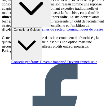
consommateurs. Gautier positionne son réseau comme une réponse
adaptée à ces évolutions, en combinant expertise traditionnelle et
modernité digitale. Pour les candidats à la franchise,
cette double
dimension constitue un gage de pérennité
. Le site devient ainsi
bien plus qu’une simple vitrine : il représente un outil de recrutement
stratégique qui reflète le professionnalisme et l’ambition de
Brèves et actus
Actualités du secteur
Communiqués de presse
développement du réseau.
Conseils et Guides
Interviews
Cette initiative confirme que dans le recrutement de franchisés, la
qualité de la présence digitale n’est plus une option mais une
nécessité pour attirer les meilleurs profils entrepreneuriaux.
Partager sur :
Conseils généraux
Devenir franchisé
Devenir franchiseur