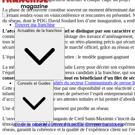
La phase de découverte constitue souvent un moment déterminant dans l
alternant rendez-vous en visioconférence et rencontres en présentiel. N
du réseau, dont le PDG David Soulard lors d’une inauguration, a renfo
Trouver ma franchise
Actualités de la franchise
L’accompagnement opérationnel se distingue par son caractère exha
commercial, montage financier, pilotage des travaux d’aménagement, st
tous les fronts simultanément, avec un rétro-planning précis qui sécuris
sécurisé avant même sa mise sur le marché officiel, grâce au réseau et 
L’équilibre entre autonomie et soutien : le modèle gagnant-gagnant
La métaphore employée par Nathalie Leroy pour décrire son expérience 
l’équilibre recherché par de nombreux candidats à la franchise, qui sou
conserve sa liberté de décision tout en bénéficiant d’un filet de s
Brèves et actus
Actualités du secteur
Communiqués de presse
I
Conseils et Guides
Cette philosophie se concrétise par une disponibilité et une réactivité c
infantilisée. Cette posture permet de préserver l’esprit entrepreneuria
d’accompagnement dépasse ses attentes initiales et lui permet d’abord
Une dynamique de développement qui profite au réseau
L’ouverture prochaine du magasin de Creil Saint-Maximin s’inscrit dan
témoigne de sa capacité à attirer des profils entrepreneuriaux expéri
Conseils généraux
Devenir franchisé
Devenir franchiseur
réseau, garantit la cohérence et la qualité de l’expérience client sur l