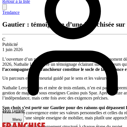
Retour à la liste
Tendance
Gautier : témoignage d’une franchisée su
C
Publicité
1 juin 2026
L’ouverture d’un point de vente en franchise représente un moment dé
2026, Nathalie Leroy livre un témoignage éclairant sur les facteurs q
l’accompagnement franchiseur constitue le socle de la confiance et
Un parcours entrepreneurial guidé par le sens et les valeurs
Nathalie Leroy, 53 ans et mère de trois enfants, n’en est pas à sa pre
gestion de magasins sous enseignes Casino puis Spar. Après quinze anné
l’indépendance, mais cette fois avec des exigences précises.
Son choix s’est porté sur Gautier pour des raisons qui dépassen
Mon compte
Mais c’est la convergence entre ses valeurs personnelles et celles du rés
bien plus qu’une simple enseigne de mobilier, mais plutôt une approc
Menu
Un dispositif d’accompagnement structuré à chaque étape du projet