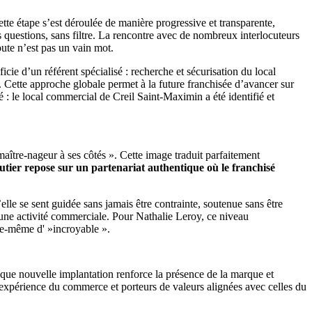
te étape s’est déroulée de manière progressive et transparente,
s questions, sans filtre. La rencontre avec de nombreux interlocuteurs
ute n’est pas un vain mot.
cie d’un référent spécialisé : recherche et sécurisation du local
 Cette approche globale permet à la future franchisée d’avancer sur
é : le local commercial de Creil Saint-Maximin a été identifié et
aître-nageur à ses côtés ». Cette image traduit parfaitement
tier repose sur un partenariat authentique où le franchisé
’elle se sent guidée sans jamais être contrainte, soutenue sans être
d’une activité commerciale. Pour Nathalie Leroy, ce niveau
le-même d' »incroyable ».
que nouvelle implantation renforce la présence de la marque et
 expérience du commerce et porteurs de valeurs alignées avec celles du