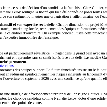
e processus de décision d’un candidat à la franchise. Chez Gautier, cet
athalie Leroy souligne la liberté qui lui a été donnée de poser toutes se
rcé son sentiment d’intégrer une organisation à taille humaine, où l’éco
ustif et son expertise sectorielle
. Chaque dimension du projet bénéfi
ratégie marketing locale, recrutement des équipes et formations métier.
e le calendrier d’ouverture. Un exemple concret illustre cette proactivit
à l’expertise immobilière de l’enseigne.
est particulièrement révélatrice : « nager dans le grand bain avec un m
haitent entreprendre sans se sentir isolés face aux défis.
Le modèle Gau
écurité permanent
.
nterviews
onstantes des équipes support. La future franchisée insiste sur le fait qu
l tout en réduisant significativement les risques inhérents au lancement 
er l’ouverture de septembre 2026 avec une confiance qu’elle qualifie el
s une stratégie de développement territorial de l’enseigne Gautier. Cha
mentés. Le choix de candidats comme Nathalie Leroy, dotés d’une solide
’ensemble des points de vente.