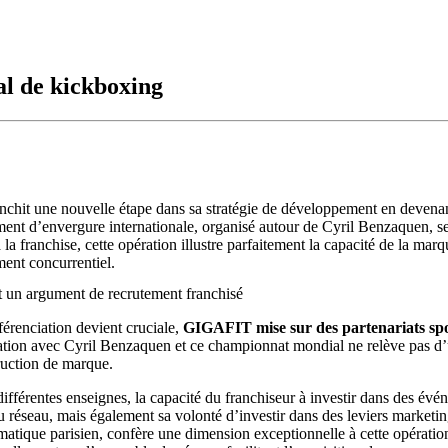
l de kickboxing
nchit une nouvelle étape dans sa stratégie de développement en deven
nt d’envergure internationale, organisé autour de Cyril Benzaquen, sep
 la franchise, cette opération illustre parfaitement la capacité de la mar
ment concurrentiel.
t un argument de recrutement franchisé
férenciation devient cruciale,
GIGAFIT mise sur des partenariats spor
iation avec Cyril Benzaquen et ce championnat mondial ne relève pas d’
ruction de marque.
différentes enseignes, la capacité du franchiseur à investir dans des év
u réseau, mais également sa volonté d’investir dans des leviers marketin
atique parisien, confère une dimension exceptionnelle à cette opératio