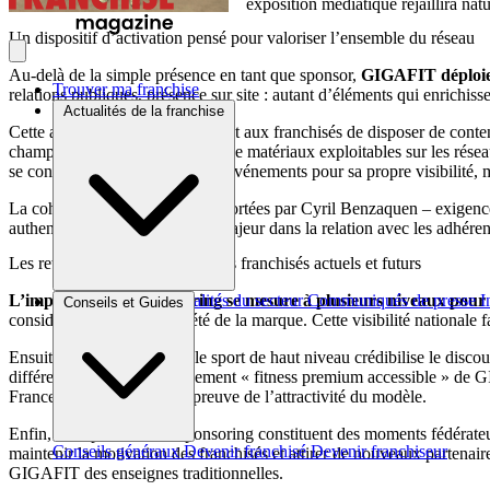
exposition médiatique rejaillira na
Un dispositif d’activation pensé pour valoriser l’ensemble du réseau
Au-delà de la simple présence en tant que sponsor,
GIGAFIT déploie u
Trouver ma franchise
relations publiques, présence sur site : autant d’éléments qui enrichis
Actualités de la franchise
Cette approche immersive permet aux franchisés de disposer de conten
championnat constituent autant de matériaux exploitables sur les résea
se contente pas d’organiser des événements pour sa propre visibilité, m
La cohérence entre les valeurs portées par Cyril Benzaquen – exigenc
authenticité constitue un atout majeur dans la relation avec les adhérents,
Les retombées attendues pour les franchisés actuels et futurs
L’impact d’un tel sponsoring se mesure à plusieurs niveaux pou
Brèves et actus
Actualités du secteur
Communiqués de presse
I
Conseils et Guides
considérablement la notoriété de la marque. Cette visibilité nationale 
Ensuite, l’association avec le sport de haut niveau crédibilise le disc
différenciants : le positionnement « fitness premium accessible » de G
France et à l’international, preuve de l’attractivité du modèle.
Enfin, ces opérations de sponsoring constituent des moments fédérate
Conseils généraux
Devenir franchisé
Devenir franchiseur
maintenir la motivation des franchisés et attirer de nouveaux partenai
GIGAFIT des enseignes traditionnelles.