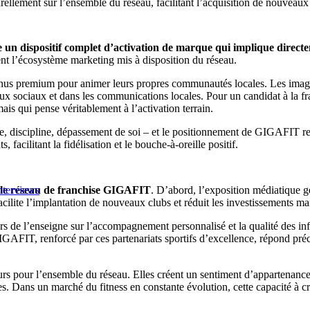
turellement sur l’ensemble du réseau, facilitant l’acquisition de nouvea
n dispositif complet d’activation de marque qui implique directe
sent l’écosystème marketing mis à disposition du réseau.
us premium pour animer leurs propres communautés locales. Les images 
ux sociaux et dans les communications locales. Pour un candidat à la fra
ais qui pense véritablement à l’activation terrain.
e, discipline, dépassement de soi – et le positionnement de GIGAFIT re
 facilitant la fidélisation et le bouche-à-oreille positif.
r le réseau de franchise GIGAFIT
. D’abord, l’exposition médiatique
nterviews
facilite l’implantation de nouveaux clubs et réduit les investissements 
ours de l’enseigne sur l’accompagnement personnalisé et la qualité des in
IGAFIT, renforcé par ces partenariats sportifs d’excellence, répond préc
urs pour l’ensemble du réseau. Elles créent un sentiment d’appartenanc
res. Dans un marché du fitness en constante évolution, cette capacité à 