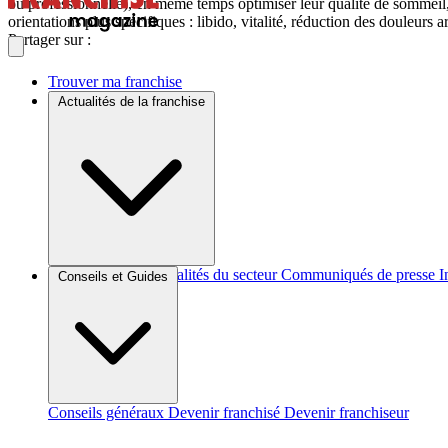
ou professionnelle), en même temps optimiser leur qualité de sommeil, g
orientations plus spécifiques : libido, vitalité, réduction des douleurs a
Partager sur :
Trouver ma franchise
Actualités de la franchise
Brèves et actus
Actualités du secteur
Communiqués de presse
I
Conseils et Guides
Conseils généraux
Devenir franchisé
Devenir franchiseur