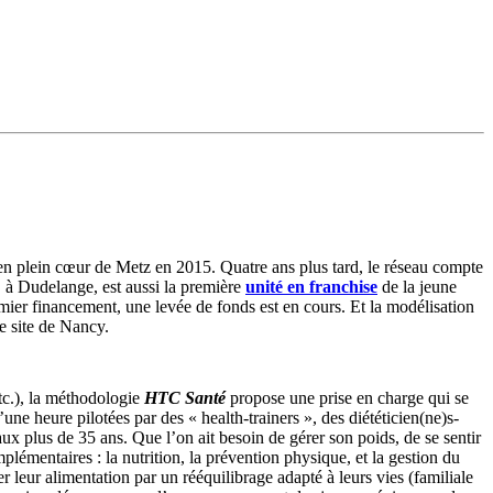
en plein cœur de Metz en 2015. Quatre ans plus tard, le réseau compte
, à Dudelange, est aussi la première
unité en
franchise
de la jeune
mier financement, une levée de fonds est en cours. Et la modélisation
le site de Nancy.
tc.), la méthodologie
HTC Santé
propose une prise en charge qui se
e heure pilotées par des « health-trainers », des diététicien(ne)s-
aux plus de 35 ans. Que l’on ait besoin de gérer son poids, de se sentir
lémentaires : la nutrition, la prévention physique, et la gestion du
r leur alimentation par un rééquilibrage adapté à leurs vies (familiale