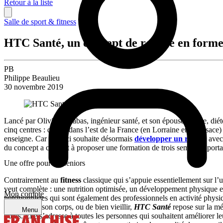
Retour à la liste
Salle de sport & fitness
HTC Santé, un concept de remise en forme
PB
Philippe Beaulieu
30 novembre 2019
Lancé par Olivier Delabas, ingénieur santé, et son épouse Émilie, diété
cinq centres : quatre dans l’est de la France (en Lorraine et en Alsac
enseigne. Car celle-ci souhaite désormais
développer un réseau
avec 
du concept a conduit à proposer une formation de trois semaines porta
Une offre pour les seniors
Contrairement au
fitness
classique qui s’appuie essentiellement sur l’
veut complète : une nutrition optimisée, un développement physique et
Mon compte
nutritionnistes qui sont également des professionnels en activité physi
mieux dans son corps, ou de bien vieillir,
HTC Santé
repose sur la mé
Menu
poids. Elle s’adresse à toutes les personnes qui souhaitent améliorer le