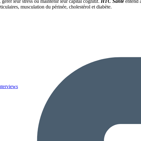
érer leur stress ou maintenir leur capital cognitif.
HTC Santé
entend a
rticulaires, musculation du périnée, cholestérol et diabète.
nterviews