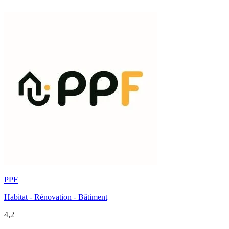
PPF
Habitat - Rénovation - Bâtiment
4,2