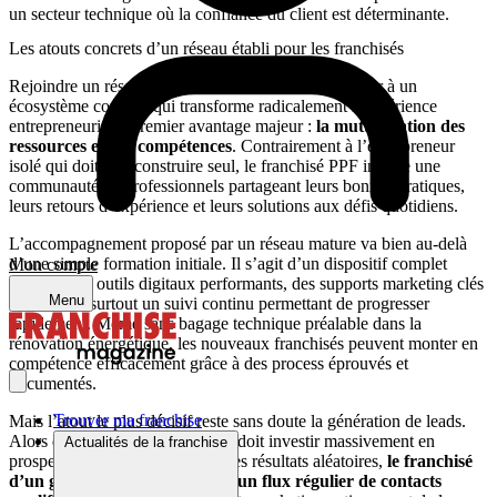
un secteur technique où la confiance du client est déterminante.
Les atouts concrets d’un réseau établi pour les franchisés
Rejoindre un réseau leader comme PPF, c’est accéder à un
écosystème complet qui transforme radicalement l’expérience
entrepreneuriale. Premier avantage majeur :
la mutualisation des
ressources et des compétences
. Contrairement à l’entrepreneur
isolé qui doit tout construire seul, le franchisé PPF intègre une
communauté de professionnels partageant leurs bonnes pratiques,
leurs retours d’expérience et leurs solutions aux défis quotidiens.
L’accompagnement proposé par un réseau mature va bien au-delà
d’une simple formation initiale. Il s’agit d’un dispositif complet
Mon compte
incluant des outils digitaux performants, des supports marketing clés
Menu
en main, et surtout un suivi continu permettant de progresser
rapidement. Même sans bagage technique préalable dans la
rénovation énergétique, les nouveaux franchisés peuvent monter en
compétence efficacement grâce à des process éprouvés et
documentés.
Trouver ma franchise
Mais l’atout le plus décisif reste sans doute la génération de leads.
Alors qu’un artisan indépendant doit investir massivement en
Actualités de la franchise
prospection commerciale avec des résultats aléatoires,
le franchisé
d’un grand réseau bénéficie d’un flux régulier de contacts