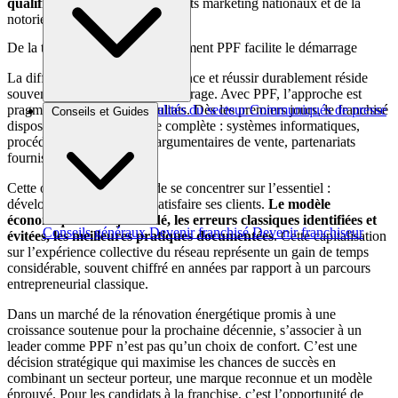
qualifiés
, fruit des investissements marketing nationaux et de la
notoriété de l’enseigne.
De la théorie à la pratique : comment PPF facilite le démarrage
La différence entre tenter sa chance et réussir durablement réside
souvent dans la qualité du démarrage. Avec PPF, l’approche est
pragmatique et orientée résultats. Dès les premiers jours, le franchisé
Brèves et actus
Actualités du secteur
Communiqués de presse
Conseils et Guides
dispose d’une infrastructure complète : systèmes informatiques,
Interviews
procédures commerciales, argumentaires de vente, partenariats
fournisseurs négociés.
Cette organisation permet de se concentrer sur l’essentiel :
développer son activité et satisfaire ses clients.
Le modèle
économique est déjà validé, les erreurs classiques identifiées et
Conseils généraux
Devenir franchisé
Devenir franchiseur
évitées, les meilleures pratiques documentées
. Cette capitalisation
sur l’expérience collective du réseau représente un gain de temps
considérable, souvent chiffré en années par rapport à un parcours
entrepreneurial classique.
Dans un marché de la rénovation énergétique promis à une
croissance soutenue pour la prochaine décennie, s’associer à un
leader comme PPF n’est pas qu’un choix de confort. C’est une
décision stratégique qui maximise les chances de succès en
combinant un secteur porteur, une marque reconnue et un modèle
éprouvé. Pour les candidats à la franchise, c’est l’opportunité de