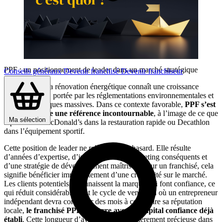
PPF : un positionnement de leader dans un marché stratégique
Conseils généraux
Devenir franchisé
Devenir franchiseur
Le secteur de la rénovation énergétique connaît une croissance
exceptionnelle, portée par les réglementations environnementales et
les aides publiques massives. Dans ce contexte favorable,
PPF s’est
imposé comme une référence incontournable
, à l’image de ce que
Ma sélection
représentent McDonald’s dans la restauration rapide ou Decathlon
dans l’équipement sportif.
Cette position de leader ne relève pas du hasard. Elle résulte
d’années d’expertise, d’investissements marketing conséquents et
d’une stratégie de développement maîtrisée. Pour un franchisé, cela
signifie bénéficier immédiatement d’une crédibilité sur le marché.
Les clients potentiels reconnaissent la marque, lui font confiance, ce
qui réduit considérablement le cycle de vente. Là où un entrepreneur
indépendant devra consacrer des mois à construire sa réputation
locale,
le franchisé PPF démarre avec un capital confiance déjà
établi
. Cette longueur d’avance est particulièrement précieuse dans