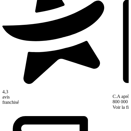
4,3
C.A après
avis
800 000 
franchisé
Voir la fi