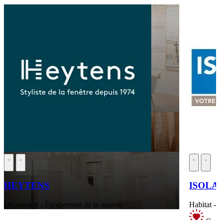
HEYTENS
ISOLA
Décoration - Équipement de la maison
Habitat -