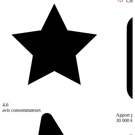
Coup
4,6
avis consommateurs
Apport pe
30 000 €