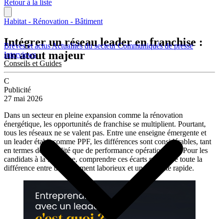
Retour à la liste
Habitat - Rénovation - Bâtiment
Intégrer un réseau leader en franchise :
Brèves et actus
Actualités du secteur
Communiqués de presse
un atout majeur
Interviews
Conseils et Guides
C
Publicité
27 mai 2026
Dans un secteur en pleine expansion comme la rénovation
énergétique, les opportunités de franchise se multiplient. Pourtant,
tous les réseaux ne se valent pas. Entre une enseigne émergente et
un leader établi comme PPF, les différences sont considérables, tant
en termes de visibilité que de performance opérationnelle. Pour les
candidats à la franchise, comprendre ces écarts peut faire toute la
différence entre un lancement laborieux et une réussite rapide.