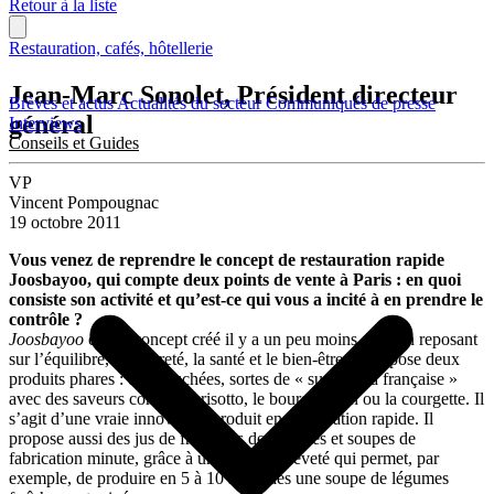
Retour à la liste
Restauration, cafés, hôtellerie
Jean-Marc Sonolet, Président directeur
Brèves et actus
Actualités du secteur
Communiqués de presse
général
Interviews
Conseils et Guides
VP
Vincent Pompougnac
19 octobre 2011
Vous venez de reprendre le
concept de restauration rapide
Joosbayoo, qui compte deux points de vente à Paris : en quoi
consiste son activité et qu’est-ce qui vous a incité à en prendre le
contrôle ?
Joosbayoo
est un concept créé il y a un peu moins d’un an reposant
sur l’équilibre, la légèreté, la santé et le bien-être. Il propose deux
produits phares : des bouchées, sortes de « sushis à la française »
avec des saveurs comme le risotto, le bourguignon ou la courgette. Il
s’agit d’une vraie innovation produit en restauration rapide. Il
propose aussi des jus de fruits, jus de légumes et soupes de
fabrication minute, grâce à un procédé breveté qui permet, par
exemple, de produire en 5 à 10 secondes une soupe de légumes