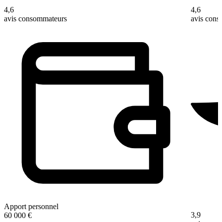
4,6
4,6
avis consommateurs
avis con
Apport personnel
3,9
60 000 €