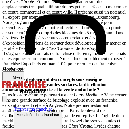
que
Class’Croute.
Et nous pourrons l’implanter sur des
emplacements très qualitatifs sur de très petites surfaces, par exemple
en centre commercial et en centre-ville. Il présente aussi un potentiel
à l’export, par exemple en Italie, en Espagne ou au Luxembourg.
Nous programmons une implantation en zone d’activité pour
décembre-janvier 2012 et notre objectif est d’ouvrir 20 à 25 points
de vente en 2012, y compris des kiosques de 25 m² minimum dans
des lieux de transit, des centres commerciaux et des parcs
d’expositions. Je viens de recruter deux développeurs pour mener en
parallèle l’expansion de
Class’Croute
et de
Joosbayoo
.
Il s’agira de deux contrats de franchise différents, même si les achats
et les équipes seront communs. Nous allons probablement exposer à
Franchise Expo Paris en mars 2012 pour recruter des franchisés
Mon compte
Joosbayoo.
Menu
Où en est le déploiement des concepts sous enseigne
Class’Croute
dans les grandes surfaces, la distribution
automatique en entreprise et la vente ambulante ?
Dans le cadre de notre partenariat avec
Leroy Merlin
, le 3ème corner
dans une grande surface de bricolage exploité avec un franchisé
existant a ouvert cet été à Angers. Notre premier restaurant
Trouver ma franchise
automatique a ouvert en septembre à Paris, boulevard des
Actualités de la franchise
Capucines, au siège social d’une grande entreprise. Il s’agit de deux
machines gérées par notre partenaire Lyovel (boissons chaudes et
froides banalisées) et de 3 machines
Class’Croute
, livrées chaque