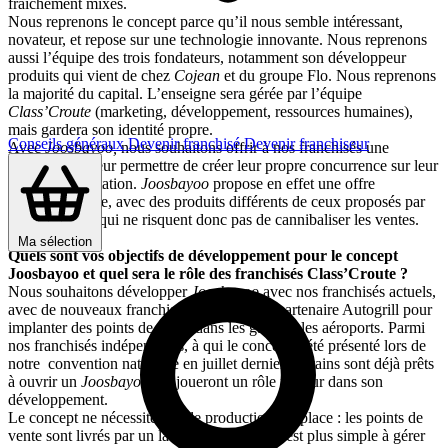
fraîchement mixés.
Nous reprenons le concept parce qu’il nous semble intéressant,
novateur, et repose sur une technologie innovante. Nous reprenons
aussi l’équipe des trois fondateurs, notamment son développeur
produits qui vient de chez
Cojean
et du groupe Flo. Nous reprenons
la majorité du capital. L’enseigne sera gérée par l’équipe
Class’Croute
(marketing, développement, ressources humaines),
mais gardera son identité propre.
Conseils généraux
Devenir franchisé
Devenir franchiseur
Avec
Joosbayoo,
nous souhaitons offrir à nos franchisés une
alternative et leur permettre de créer leur propre concurrence sur leur
zone d’implantation.
Joosbayoo
propose en effet une offre
complémentaire, avec des produits différents de ceux proposés par
Class’Croute
, qui ne risquent donc pas de cannibaliser les ventes.
Ma sélection
Quels sont vos objectifs de développement pour le concept
Joosbayoo et quel sera le rôle des franchisés Class’Croute ?
Nous souhaitons développer
Joosbayoo
avec nos franchisés actuels,
avec de nouveaux franchisés et avec notre partenaire Autogrill pour
implanter des points de vente dans les gares et les aéroports. Parmi
nos franchisés indépendants, à qui le concept a été présenté lors de
notre convention nationale en juillet dernier, certains sont déjà prêts
à ouvrir un
Joosbayoo
. Ils joueront un rôle moteur dans son
développement.
Le concept ne nécessite pas de production sur place : les points de
vente sont livrés par un labo central, donc il est plus simple à gérer