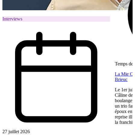
Interviews
Temps de l
La Mie Câl
Brieuc
Le 1er jui
Câline de 
boulangeri
un trio fa
époux entre
reprise ill
la franchis
27 juillet 2026