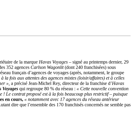
riétaire de la marque
Havas Voyages
– signé au printemps dernier, 29
e des 352 agences
Carlson Wagonlit
(dont 240 franchisées) sous
e réseau français d’agences de voyages (après, notamment, le groupe
à la fois aux attentes des agences mixtes (loisir/affaires) et à celles
mer »,
a précisé Jean‐Michel Rey, directeur de la franchise d’
Havas
s Voyages
qui regroupe 80 % du réseau :
« Cette nouvelle convention
 ! Le contrat proposé est à la fois beaucoup plus restrictif – puisque
es en cours,
« notamment avec 17 agences du réseau antérieur
utant dire que l’ensemble des 170 franchisés concernés ne semble pas