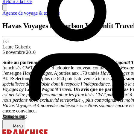
Retour à la liste
Agence de voyage & tourisme
Havas Voyages by Carlson Wagonlit Travel s
LG
Laure Guiserix
5 novembre 2010
Suite au partenariat de licence exclusive entre
Carlson Wagonlit T
franchisés CWT viennent d’adopter le nouveau contrat
H
avas Voyage
l’enseigne
Havas Voyages
. Ajoutées aux 170 unités
Havas Voyages
(t
Afat/Selectour) avec plus de 650 points de vente à terme.
« Nous somm
spécialisées dans le loisir dont il respecte l’indépendance. Il vise à 
Voyages by Carlson Wagonlit Travel.
U
n avis que ne partage pas Fr
est peut-être plus intéressante pour les franchisés CWT par rapport à 
nous perdons notre exclusivité territoriale -, plus contraignant et mo
Havas Voyages et 4 nouvelles adhésions ». « Nous sommes encore en c
encore convaincu.
Partager sur :
Mon compte
Menu