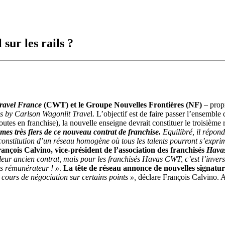
ur les rails ?
ravel France
(CWT) et le Groupe Nouvelles Frontières (NF)
– prop
s by Carlson Wagonlit Trave
l. L’objectif est de faire passer l’ensembl
outes en franchise), la nouvelle enseigne devrait constituer le troisièm
es très fiers de ce nouveau contrat de franchise.
Equilibré, il répond 
la constitution d’un réseau homogène où tous les talents pourront s’expri
ançois Calvino, vice-président de l’association des franchisés
Hava
leur ancien contrat, mais pour les franchisés Havas CWT, c’est l’inverse
ins rémunérateur ! »
.
La tête de réseau annonce de nouvelles signatur
ours de négociation sur certains points »,
déclare François Calvino. A