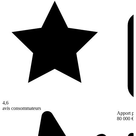
4,6
avis consommateurs
Apport pe
80 000 €