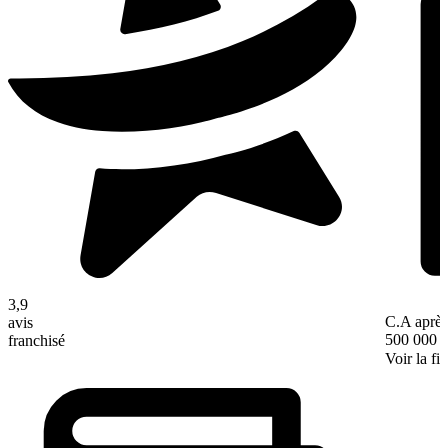
3,9
C.A après
avis
500 000 
franchisé
Voir la fi