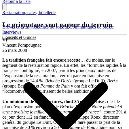
Retour à la liste
Restauration, cafés, hôtellerie
Le grignotage veut gagner du terrain
Brèves et actus
Actualités du secteur
Communiqués de presse
Interviews
Conseils et Guides
VP
Vincent Pompougnac
26 mars 2008
La tradition française fait encore recette
… du moins, sur le
segment de la restauration rapide. En effet, les “formules rapides à la
française” ont figuré, en 2007, parmi les principaux moteurs de
l’expansion de la restauration, avec un parc en franchise en
progression de 14,4 %.
Brioche Dorée
(groupe Le Duff),
Bert’s
(groupe Bertrand) et
Pomme de Pain
y ont fait office de
“locomotives”. Et nourrissent de belles ambitions…
Un minimum de 50 ouvertures, dont 35 en franchise
: c’est le
plan d’expansion pour 2008 de
Brioche Dorée
.
“Notre potentiel à
terme avoisine le millier de restaurants sur la France”,
contre
291 à
ce jour, dont 112 en franchise, annonce Philippe Roux, directeur
général du groupe Le Duff. Qui souhaite faire passer la part de la
franchise de 30 % environ à 50 %.
Pomme de Pain
aligne pour sa