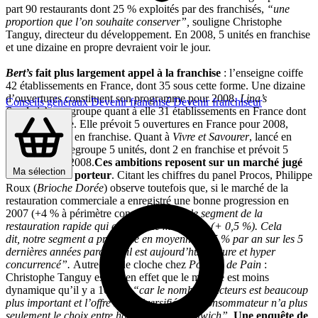
part 90 restaurants dont 25 % exploités par des franchisés,
“une
proportion que l’on souhaite conserver”,
souligne Christophe
Tanguy, directeur du développement. En 2008, 5 unités en franchise
et une dizaine en propre devraient voir le jour.
Bert’s
fait plus largement appel à la franchise
: l’enseigne coiffe
42 établissements en France, dont 35 sous cette forme. Une dizaine
d’ouvertures constituent son programme pour 2008.
Lina’s
Conseils généraux
Devenir franchisé
Devenir franchiseur
Sandwiches
regroupe quant à elle 31 établissements en France dont
22 en franchise. Elle prévoit 5 ouvertures en France pour 2008,
principalement en franchise. Quant à
Vivre et Savourer
, lancé en
mars 2007, il regroupe 5 unités, dont 2 en franchise et prévoit 5
ouvertures en 2008.
Ces ambitions reposent sur un marché jugé
Ma sélection
unanimement porteur
. Citant les chiffres du panel Procos, Philippe
Roux (
Brioche Dorée
) observe toutefois que, si le marché de la
restauration commerciale a enregistré une bonne progression en
2007 (+4 % à périmètre constant),
“c’est le segment de la
restauration rapide qui a évolué le moins vite (+ 0,5 %). Cela
dit, notre segment a progressé en moyenne de 5 % par an sur les 5
dernières années parce qu’il est aujourd’hui mature et hyper
concurrencé”.
Autre son de cloche chez
Pomme de Pain
:
Christophe Tanguy estime en effet que le marché est moins
dynamique qu’il y a 10 ans,
“car le nombre d’acteurs est beaucoup
plus important et l’offre s’est diversifiée : le consommateur n’a plus
seulement le choix entre hamburger et sandwich”.
Une enquête de