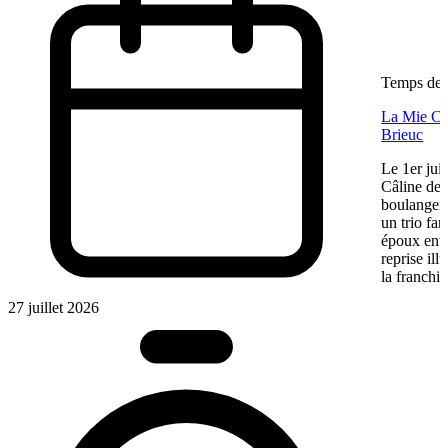
Temps de l
La Mie Câl
Brieuc
Le 1er jui
Câline de 
boulangeri
un trio fa
époux entre
reprise ill
la franchis
27 juillet 2026