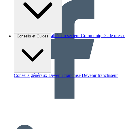
Brèves et actus
Actualités du secteur
Communiqués de presse
Conseils et Guides
Interviews
Conseils généraux
Devenir franchisé
Devenir franchiseur