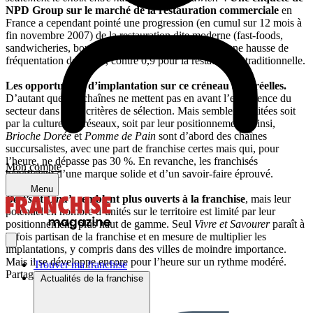
NPD Group sur le marché de la restauration commerciale
en
France a cependant pointé une progression (en cumul sur 12 mois à
fin novembre 2007) de la restauration dite moderne (fast-foods,
sandwicheries, boulangeries et cafétérias…), avec une hausse de
fréquentation de 2,3 %, contre 0,9 pour la restauration traditionnelle.
Les opportunités d’implantation sur ce créneau sont réelles.
D’autant que ces chaînes ne mettent pas en avant l’expérience du
secteur dans leurs critères de sélection. Mais semblent limitées soit
par la culture des réseaux, soit par leur positionnement. Ainsi,
Brioche Dorée
et
Pomme de Pain
sont d’abord des chaînes
succursalistes, avec une part de franchise certes mais qui, pour
l’heure, ne dépasse pas 30 %. En revanche, les franchisés
Mon compte
bénéficient d’une marque solide et d’un savoir-faire éprouvé.
Menu
Bert’s
et
Lina’s
semblent plus ouverts à la franchise
, mais leur
potentiel en nombre d’unités sur le territoire est limité par leur
positionnement, plus haut de gamme. Seul
Vivre et Savourer
paraît à
la fois partisan de la franchise et en mesure de multiplier les
implantations, y compris dans des villes de moindre importance.
Mais il se développe encore pour l’heure sur un rythme modéré.
Trouver ma franchise
Partager sur :
Actualités de la franchise