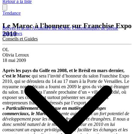
Retour à la liste
Tendance
Le Maroc à l'honneur sur Franchise Expo
Brèves et actus
Actualités du secteur
Communiqués de presse
2010
Interviews
Conseils et Guides
OL
Olivia Leroux
18 mai 2009
Après les pays du Golfe en 2008, et le Brésil en mars dernier,
c’est le Maroc
qui sera l’invité d’honneur du salon Franchise Expo
2010, qui se déroulera du 14 au 17 mars à la Porte de Versailles. Le
royaume nord-africain a fourni en 2009 le gros du visitorat étranger
du salon. Il disposera l’année prochaine d’un « village » dédié, où
exposer ses concepts et surtout présenter ses atouts à des
entrepreneurs français intéressés par l’export.
« Particulièrement dynamique en matière d’échanges
commerciaux,
le Maroc
représente aujourd’hui un fort potentiel de
développement pour les marques françaises et étrangères. Il nous a
donc semblé naturel de le mettre à l’honneur en 2010 en lui
consacrant un espace privilégié afin de faciliter les échanges et les