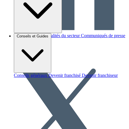
Brèves et actus
Actualités du secteur
Communiqués de presse
Conseils et Guides
Interviews
Conseils généraux
Devenir franchisé
Devenir franchiseur