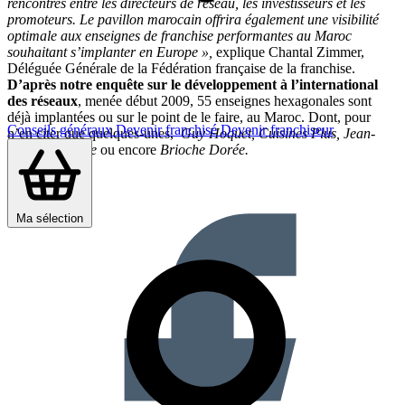
rencontres entre les directeurs de réseau, les investisseurs et les
promoteurs. Le pavillon marocain offrira également une visibilité
optimale aux enseignes de franchise performantes au Maroc
souhaitant s’implanter en Europe »,
explique Chantal Zimmer,
Déléguée Générale de la Fédération française de la franchise.
D’après notre enquête sur le développement à l’international
des réseaux
, menée début 2009, 55 enseignes hexagonales sont
déjà implantées ou sur le point de le faire, au Maroc. Dont, pour
Conseils généraux
Devenir franchisé
Devenir franchiseur
n’en citer que quelques-unes,
Guy Hoquet, Cuisines Plus, Jean-
Claude Biguine
ou encore
Brioche Dorée.
Partager sur :
Ma sélection