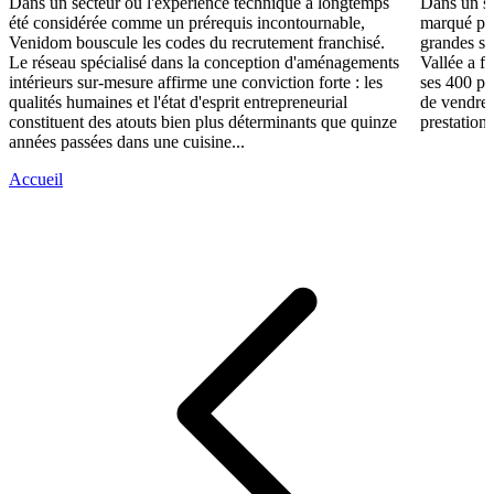
Dans un secteur où l'expérience technique a longtemps
Dans un se
été considérée comme un prérequis incontournable,
marqué par
Venidom bouscule les codes du recrutement franchisé.
grandes su
Le réseau spécialisé dans la conception d'aménagements
Vallée a fa
intérieurs sur-mesure affirme une conviction forte : les
ses 400 po
qualités humaines et l'état d'esprit entrepreneurial
de vendre 
constituent des atouts bien plus déterminants que quinze
prestations
années passées dans une cuisine...
Accueil