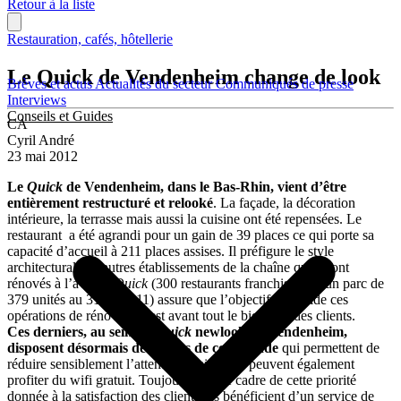
Retour à la liste
Restauration, cafés, hôtellerie
Le Quick de Vendenheim change de look
Brèves et actus
Actualités du secteur
Communiqués de presse
Interviews
Conseils et Guides
CA
Cyril André
23 mai 2012
Le
Quick
de Vendenheim, dans le Bas-Rhin, vient d’être
entièrement restructuré et relooké
. La façade, la décoration
intérieure, la terrasse mais aussi la cuisine ont été repensées. Le
restaurant a été agrandi pour un gain de 39 places ce qui porte sa
capacité d’accueil à 211 places assises. Il préfigure le style
architectural des autres établissements de la chaîne qui seront
rénovés à l’avenir.
Quick
(300 restaurants franchisés sur un parc de
379 unités au 31/12/2011) assure que l’objectif qui guide ces
opérations de rénovation est avant tout le bien-être des clients.
Ces derniers, au sein du
Quick
newlook de Vendenheim,
disposent désormais de bornes de commande
qui permettent de
réduire sensiblement l’attente en caisse. Ils peuvent également
profiter du wifi gratuit. Toujours dans le cadre de cette priorité
donnée à la satisfaction des clients, ils bénéficient d’un service de