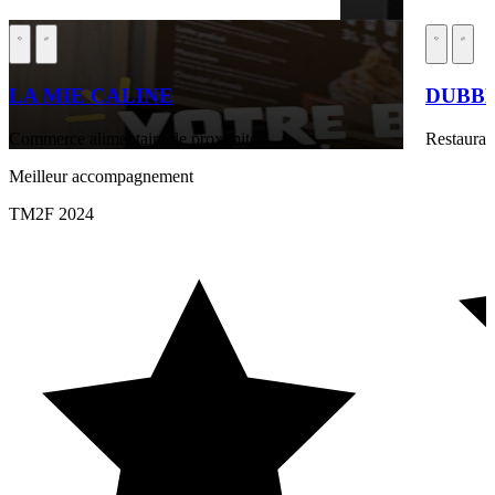
LA MIE CALINE
DUBB
Commerce alimentaire de proximité
Restaurati
Meilleur accompagnement
TM2F 2024