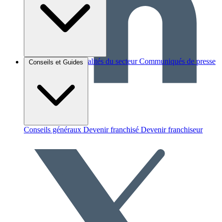
Brèves et actus
Actualités du secteur
Communiqués de presse
Conseils et Guides
Interviews
Conseils généraux
Devenir franchisé
Devenir franchiseur