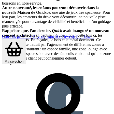
boissons en libre-service.
Autre nouveauté, les enfants pourront découvrir dans la
nouvelle Maison de Quickos
, une aire de jeux très spacieuse. Pour
leur part, les amateurs du drive vont découvrir une nouvelle piste
réaménagée pour davantage de visibilité et bénéficiant d’un guidage
plus efficace.
Rappelons que, l’an dernier,
Quick
avait inauguré un nouveau
concept architectural
, baptisé « Cube » pour, cette fois-ci, les
Conseils généraux
Devenir franchisé
Devenir franchiseur
restaurants neufs. En façades, le bois et le métal dominent. Ce
nouveau style se traduit par l’agencement de différentes zones à
l’intérieur du restaurant : un espace famille, une zone lounge avec
des poufs, un espace salon avec des fauteuils club ainsi qu’une zone
« rapide » où le client peut consommer debout.
Ma sélection
Partager sur :