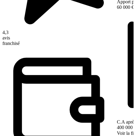
Apport pe
60 000 €
4,3
avis
franchisé
C.A après
400 000 
Voir la fi