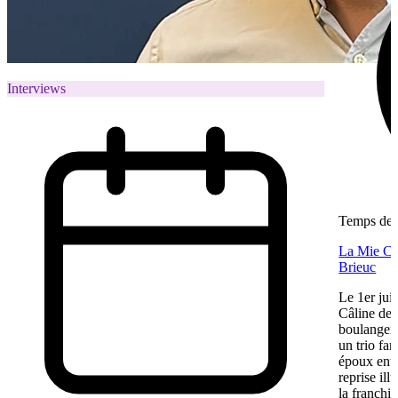
Interviews
Temps de l
La Mie Câl
Brieuc
Le 1er jui
Câline de 
boulangeri
un trio fa
époux entre
reprise ill
la franchis