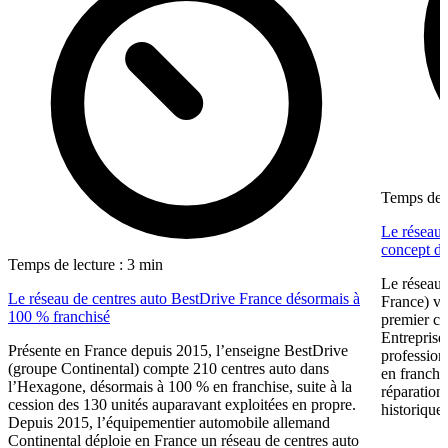
Temps de l
Le réseau 
concept dé
Temps de lecture : 3 min
Le réseau 
Le réseau de centres auto BestDrive France désormais à
France) vi
100 % franchisé
premier ce
Entreprise
Présente en France depuis 2015, l’enseigne BestDrive
profession
(groupe Continental) compte 210 centres auto dans
en franchi
l’Hexagone, désormais à 100 % en franchise, suite à la
réparation
cession des 130 unités auparavant exploitées en propre.
historique 
Depuis 2015, l’équipementier automobile allemand
Continental déploie en France un réseau de centres auto