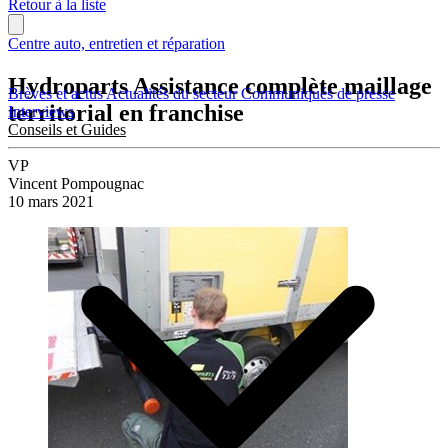
Retour à la liste
Centre auto, entretien et réparation
Hydroparts Assistance complète maillage
Brèves et actus
Actualités du secteur
Communiqués de presse
territorial en franchise
Interviews
Conseils et Guides
VP
Vincent Pompougnac
10 mars 2021