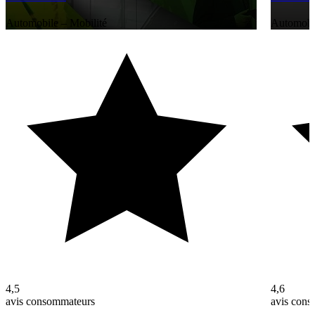
Automobile – Mobilité
Automobil
4,5
4,6
avis consommateurs
avis con