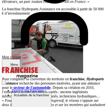
élévateurs, un parc roulant estimé à 280 000 en France.
»
La franchise Hydroparts Assistance est accessible à partir de 50 000
€ d’investissement
Mon compte
Menu
Pour compléter sa couverture du territoire en
franchise
,
Hydroparts
Assistance
recherche des personnes motivées, ayant une attirance
pour le
secteur de l’automobile
.
Depuis sa création en 2010,
Trouver ma franchise
l’enseigne a recruté des profils variés : anciens ingénieurs
Actualités de la franchise
informatiques, commerciaux, salariés, techniciens hydrauliques…
«
Pour continuer son maillage progressif, le réseau s’appuie sur
deux leviers : les nouvelles recrues et sur les membres qui souhaitent