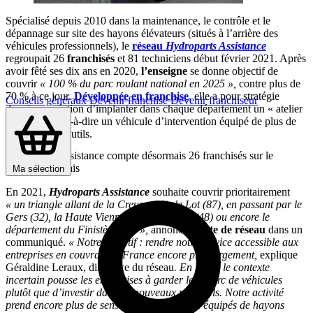
Spécialisé depuis 2010 dans la maintenance, le contrôle et le
dépannage sur site des hayons élévateurs (situés à l’arrière des
véhicules professionnels), le
réseau
Hydroparts Assistance
regroupait 26
franchisés
et 81 techniciens début février 2021. Après
avoir fêté ses dix ans en 2020,
l’enseigne
se donne objectif de
couvrir
« 100 % du parc roulant national en 2025 »,
contre plus de
70 % à ce jour.
Développée en franchise
, elle a pour stratégie
Conseils généraux
Devenir franchisé
Devenir franchiseur
depuis sa création d’implanter dans chaque département un « atelier
mobile », c’est-à-dire un véhicule d’intervention équipé de plus de
300 pièces et outils.
Hydroparts Assistance compte désormais 26 franchisés sur le
territoire français
Ma sélection
En 2021,
Hydroparts Assistance
souhaite couvrir prioritairement
« un triangle allant de la Creuse (23), le Lot (87), en passant par le
Gers (32), la Haute Vienne (46), la Lozère (48) ou encore le
département du Finistère (29) »,
annonce la
tête de réseau
dans un
communiqué.
« Notre objectif : rendre notre service accessible aux
entreprises en couvrant la France encore plus largement,
explique
Géraldine Leraux, directrice du réseau
. En 2021, le contexte
incertain pousse les entreprises à garder leur parc de véhicules
plutôt que d’investir dans de nouveaux matériels. Notre activité
prend encore plus de sens pour les véhicules équipés de hayons