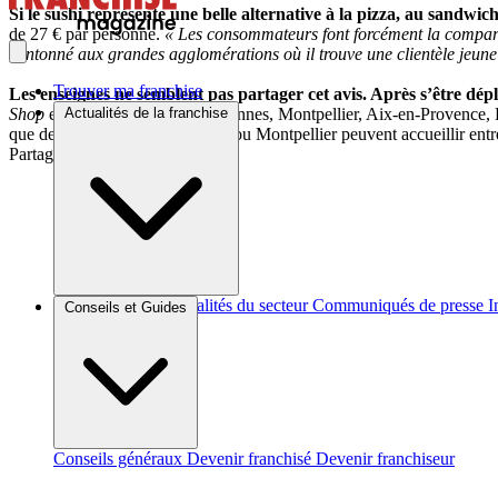
Si le sushi représente une belle alternative à la pizza, au sandw
de 27 € par personne.
« Les consommateurs font forcément la compara
cantonné aux grandes agglomérations où il trouve une clientèle jeune 
Trouver ma franchise
Les enseignes ne semblent pas partager cet avis. Après s’être dép
Shop
est ainsi déjà présente à Rennes, Montpellier, Aix-en-Provence,
Actualités de la franchise
que des villes comme Grenoble ou Montpellier peuvent accueillir entre s
Partager sur :
Brèves et actus
Actualités du secteur
Communiqués de presse
I
Conseils et Guides
Conseils généraux
Devenir franchisé
Devenir franchiseur