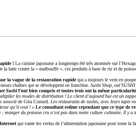
 rapide !
La cuisine japonaise a longtemps été très atomisée sur l’Hexago
e la lutte contre la « malbouffe », ces produits à base de riz et de poi
 sur la vague de la restauration rapide
qui a toujours le vent en poupe
usieurs chaînes qui se développent en franchise.
Sushi Shop, eat’SUSHI
net Sushi
l’ont bien compris et toutes trois ont la même particularit
tiplier les modes de distribution ! Le client d’aujourd’hui est un zapp
r associé de Gira Conseil.
Les restaurants de sushis, avec leurs tapis rou
esse qu’il veut ! »
Le consultant estime cependant que ce type de re
e : manger du poisson cru n’est pas dans notre culture culinaire. Il y 
 Internet
qui vante les vertus de l’alimentation japonaise pour toute la 