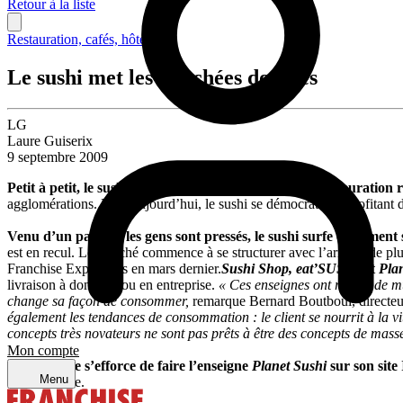
Retour à la liste
Restauration, cafés, hôtellerie
Le sushi met les bouchées doubles
LG
Laure Guiserix
9 septembre 2009
Petit à petit, le sushi fait son nid sur le secteur de la restauration
agglomérations. Mais aujourd’hui, le sushi se démocratise ! Profitant d
Venu d’un pays où les gens sont pressés, le sushi surfe également
est en recul. Le marché commence à se structurer avec l’arrivée de pl
Franchise Expo Paris en mars dernier.
Sushi Shop
,
eat’SUSHI
et
Pla
livraison à domicile ou en entreprise.
« Ces enseignes ont raison de mul
change sa façon de consommer,
remarque Bernard Boutboul, directeu
également les tendances de consommation : le client se nourrit à la vit
concepts très novateurs ne sont pas prêts à être des concepts de mass
Mon compte
C’est ce que s’efforce de faire l’enseigne
Planet Sushi
sur son site
Menu
nutritionniste.