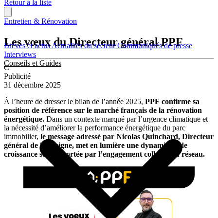
Retour à la liste
Entretien & Rénovation
Les vœux du Directeur général PPF
Brèves et actus
Actualités du secteur
Communiqués de presse
Interviews
Conseils et Guides
C
Publicité
31 décembre 2025
À l’heure de dresser le bilan de l’année 2025,
PPF
confirme sa
position de référence sur le marché français de la rénovation
énergétique.
Dans un contexte marqué par l’urgence climatique et
la nécessité d’améliorer la performance énergétique du parc
immobilier,
le message adressé par Nicolas Quinchard, Directeur
général de l’enseigne, met en lumière une dynamique de
croissance solide, portée par l’engagement collectif du réseau.