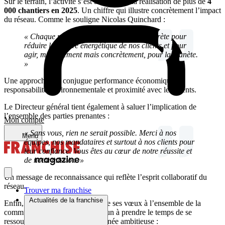
Sur le terrain, l’activité s’est traduite par la réalisation de plus de
4
000 chantiers en 2025
. Un chiffre qui illustre concrètement l’impact
du réseau. Comme le souligne Nicolas Quinchard :
« Chaque projet est une contribution concrète pour
réduire la facture énergétique de nos clients et pour
agir, modestement mais concrètement, pour la planète.
»
Une approche qui conjugue performance économique,
responsabilité environnementale et proximité avec les clients.
Le Directeur général tient également à saluer l’implication de
l’ensemble des parties prenantes :
Mon compte
« Sans vous, rien ne serait possible. Merci à nos
Menu
équipes, nos mandataires et surtout à nos clients pour
leur confiance. Vous êtes au cœur de notre réussite et
de notre mission. »
Un message de reconnaissance qui reflète l’esprit collaboratif du
réseau.
Trouver ma franchise
Actualités de la franchise
Enfin, Nicolas Quinchard adresse ses vœux à l’ensemble de la
communauté
PPF
, invitant chacun à prendre le temps de se
ressourcer avant une nouvelle année ambitieuse :