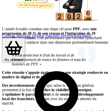
L’année écoulée constitue une étape clé pour
PPF
, avec
une
progression de 30 % de son réseau et l’intégration de 29
Conseils généraux
Devenir franchisé
Devenir franchiseur
nouvelles franchises.
Une performance que Nicolas Quinchard
tient toutefois à replacer dans une dimension profondément humaine
:
« il est avant tout le fruit du travail et de
l’investissement de toutes les femmes et tous les
Ma sélection
hommes de PPF. »
Cette réussite s’appuie également sur une stratégie renforcée en
matière de digital et de marketing.
Des investissements ciblés
, qui, selon le Directeur général,
permettent à la fois d’
accroître la visibilité de l’enseigne
,
d’
optimiser le parcours client
et de
soutenir le développement
local des franchisés
, en phase avec les nouvelles attentes du
marché.