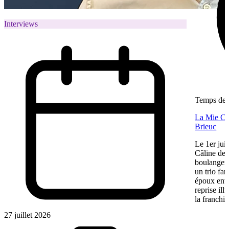
Interviews
Temps de l
La Mie Câl
Brieuc
Le 1er jui
Câline de 
boulangeri
un trio fa
époux entre
reprise ill
la franchis
27 juillet 2026