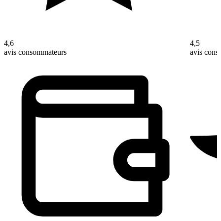
4,6
4,5
avis consommateurs
avis con