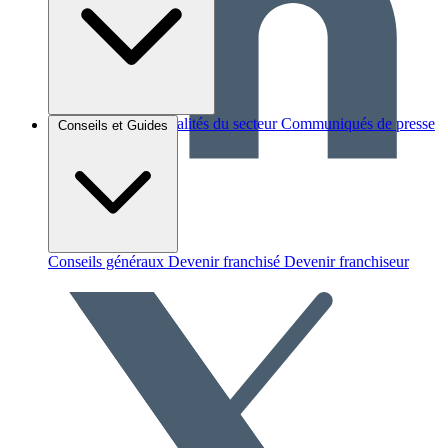
Brèves et actus
Actualités du secteur
Communiqués de presse
Conseils et Guides
Interviews
Conseils généraux
Devenir franchisé
Devenir franchiseur