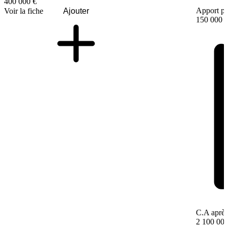
400 000 €
Apport pe
Voir la fiche
Ajouter
150 000 
C.A après
2 100 000