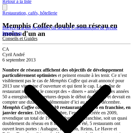
Retour à la liste
Restauration, cafés, hôtellerie
Memphis Coffee double son réseau en
Brèves et actus
Actualités du secteur
Communiqués de presse
moins d'un an
Interviews
Conseils et Guides
CA
Cyril André
6 septembre 2013
Nombre de réseaux affichent des objectifs de développement
particulièrement optimistes
et peinent ensuite à les tenir. Ce n’est
visiblement pas le cas de
Memphis Coffee
qui avait annoncé pour
2013 une vingtaine d’ouverture et qui tient le cap. La chaîne de
restaurant reprenant le concept des « diners » américains des années
50 a enregistré 10 ouvertures depuis le début de l’année et devrait en
compter une dizaine supplémentaire d’ici au mois de décembre.
Memphis Coffee
comptait 10 restaurants, dont 6 en franchise, en
janvier dernier.
Début septembre, l’enseigne, créée en 2009,
revendique un total de 19 unités dont 15 en franchise, soit un quasi
doublement du réseau en 8 mois. Durant l’été, 5 restaurants ont
ouvert leurs portes : Aubagne, Besançon, Reims, Le Havre et