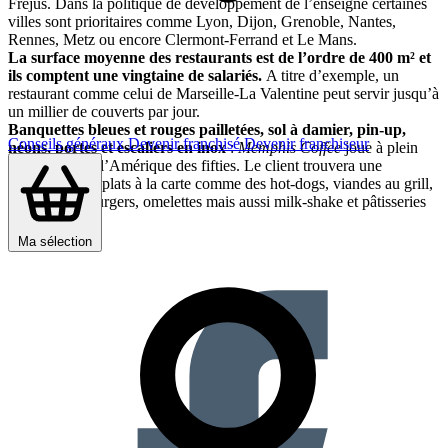
Fréjus. Dans la politique de développement de l’enseigne certaines
villes sont prioritaires comme Lyon, Dijon, Grenoble, Nantes,
Rennes, Metz ou encore Clermont-Ferrand et Le Mans.
La surface moyenne des restaurants est de l’ordre de 400 m² et
ils comptent une vingtaine de salariés.
A titre d’exemple, un
restaurant comme celui de Marseille-La Valentine peut servir jusqu’à
un millier de couverts par jour.
Banquettes bleues et rouges pailletées, sol à damier, pin-up,
Conseils généraux
Devenir franchisé
Devenir franchiseur
néons, portes et escaliers en inox
:
Memphis Coffee
joue à plein
l’ambiance de l’Amérique des fifties. Le client trouvera une
soixantaine de plats à la carte comme des hot-dogs, viandes au grill,
tartares, hamburgers, omelettes mais aussi milk-shake et pâtisseries
américaines.
Partager sur :
Ma sélection