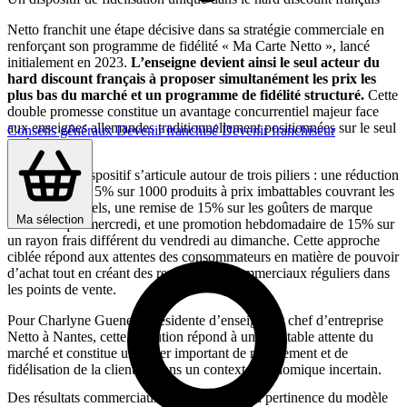
Netto franchit une étape décisive dans sa stratégie commerciale en
renforçant son programme de fidélité « Ma Carte Netto », lancé
initialement en 2023.
L’enseigne devient ainsi le seul acteur du
hard discount français à proposer simultanément les prix les
plus bas du marché et un programme de fidélité structuré.
Cette
double promesse constitue un avantage concurrentiel majeur face
aux enseignes allemandes traditionnellement positionnées sur le seul
Conseils généraux
Devenir franchisé
Devenir franchiseur
critère du prix.
Le nouveau dispositif s’articule autour de trois piliers : une réduction
permanente de 5% sur 1000 produits à prix imbattables couvrant les
besoins essentiels, une remise de 15% sur les goûters de marque
Ma sélection
Netto chaque mercredi, et une promotion hebdomadaire de 15% sur
un rayon frais différent du vendredi au dimanche. Cette approche
ciblée répond aux attentes des consommateurs en matière de pouvoir
d’achat tout en créant des rendez-vous commerciaux réguliers dans
les points de vente.
Pour Charlyne Guenec, Présidente d’enseigne et chef d’entreprise
Netto à Nantes, cette évolution répond à une véritable attente du
marché et constitue un levier important de recrutement et de
fidélisation de la clientèle dans un contexte économique incertain.
Des résultats commerciaux qui confirment la pertinence du modèle