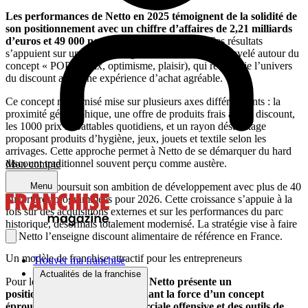
Les performances de Netto en 2025 témoignent de la solidité de
son positionnement avec un chiffre d’affaires de 2,21 milliards
d’euros et 49 000 nouveaux clients conquis.
Ces résultats
s’appuient sur un parc de magasins entièrement renouvelé autour du
concept « POP » (prix, optimisme, plaisir), qui réconcilie l’univers
du discount avec une expérience d’achat agréable.
Ce concept modernisé mise sur plusieurs axes différenciants : la
proximité géographique, une offre de produits frais à prix discount,
les 1000 prix imbattables quotidiens, et un rayon déstockage
proposant produits d’hygiène, jeux, jouets et textile selon les
arrivages. Cette approche permet à Netto de se démarquer du hard
discount traditionnel souvent perçu comme austère.
Mon compte
Menu
L’enseigne poursuit son ambition de développement avec plus de 40
ouvertures programmées pour 2026. Cette croissance s’appuie à la
fois sur des acquisitions externes et sur les performances du parc
historique, désormais totalement modernisé. La stratégie vise à faire
de Netto l’enseigne discount alimentaire de référence en France.
Un modèle de franchise attractif pour les entrepreneurs
Trouver ma franchise
Actualités de la franchise
Pour les candidats à la franchise,
Netto présente un
positionnement unique combinant la force d’un concept
éprouvé, une politique commerciale offensive et des outils de