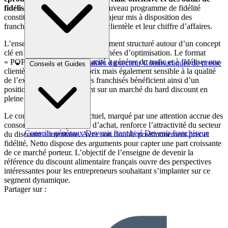
fidélisation performants.
Le nouveau programme de fidélité
constitue un atout commercial majeur mis à disposition des
franchisés pour développer leur clientèle et leur chiffre d’affaires.
L’enseigne offre un accompagnement structuré autour d’un concept
clé en main, fruit de plusieurs années d’optimisation. Le format
« POP » a démontré sa capacité à générer du trafic et à fidéliser une
Brèves et actus
Actualités du secteur
Communiqués de presse
Conseils et Guides
clientèle exigeante sur les prix mais également sensible à la qualité
Interviews
de l’expérience d’achat. Les franchisés bénéficient ainsi d’un
positionnement différenciant sur un marché du hard discount en
pleine mutation.
Le contexte économique actuel, marqué par une attention accrue des
consommateurs au pouvoir d’achat, renforce l’attractivité du secteur
Conseils généraux
Devenir franchisé
Devenir franchiseur
du discount alimentaire. Avec son double positionnement prix et
fidélité, Netto dispose des arguments pour capter une part croissante
de ce marché porteur. L’objectif de l’enseigne de devenir la
référence du discount alimentaire français ouvre des perspectives
intéressantes pour les entrepreneurs souhaitant s’implanter sur ce
segment dynamique.
Partager sur :