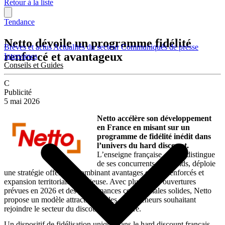
Retour à la liste
Tendance
Netto dévoile un programme fidélité
Brèves et actus
Actualités du secteur
Communiqués de presse
renforcé et avantageux
Interviews
Conseils et Guides
C
Publicité
5 mai 2026
Netto accélère son développement
en France en misant sur un
programme de fidélité inédit dans
l’univers du hard discount.
L’enseigne française, qui se distingue
de ses concurrents allemands, déploie
une stratégie offensive combinant avantages clients renforcés et
expansion territoriale ambitieuse. Avec plus de 40 ouvertures
prévues en 2026 et des performances commerciales solides, Netto
propose un modèle attractif pour les entrepreneurs souhaitant
rejoindre le secteur du discount alimentaire.
Un dispositif de fidélisation unique dans le hard discount français