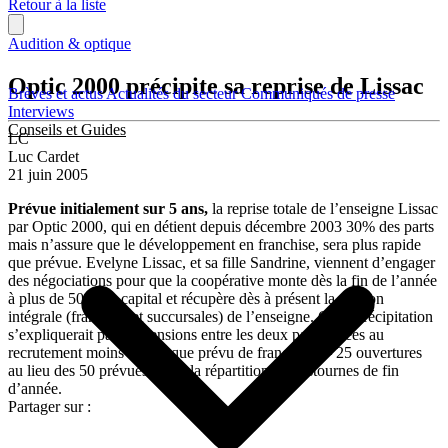
Retour à la liste
Audition & optique
Optic 2000 précipite sa reprise de Lissac
Brèves et actus
Actualités du secteur
Communiqués de presse
Interviews
Conseils et Guides
LC
Luc Cardet
21 juin 2005
Prévue initialement sur 5 ans,
la reprise totale de l’enseigne Lissac
par Optic 2000, qui en détient depuis décembre 2003 30% des parts
mais n’assure que le développement en franchise, sera plus rapide
que prévue. Evelyne Lissac, et sa fille Sandrine, viennent d’engager
des négociations pour que la coopérative monte dès la fin de l’année
à plus de 50% du capital et récupère dès à présent la gestion
intégrale (franchise et succursales) de l’enseigne. Cette précipitation
s’expliquerait par des tensions entre les deux parties liées au
recrutement moins rapide que prévu de franchisés – 25 ouvertures
au lieu des 50 prévues – et à la répartition des ristournes de fin
d’année.
Partager sur :