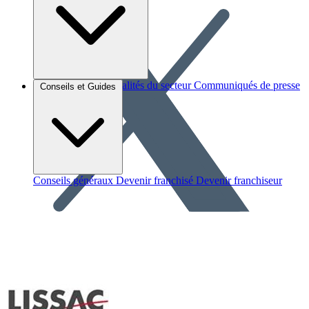
Brèves et actus
Actualités du secteur
Communiqués de presse
Conseils et Guides
Interviews
Conseils généraux
Devenir franchisé
Devenir franchiseur