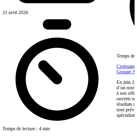
21 avril 2026
Temps de l
Croissance
Groupe Af
En juin 20
d’un nouv
à son offr
ouverts su
résultats d
sont prévu
spécialiste
Temps de lecture : 4 min