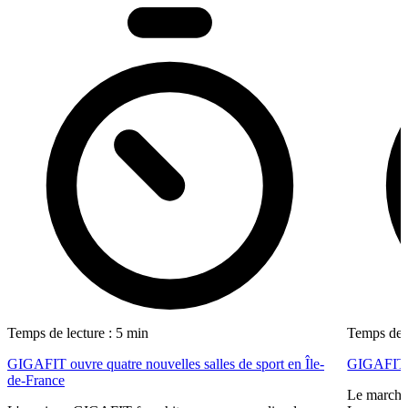
Temps de lecture : 5 min
Temps de l
GIGAFIT ouvre quatre nouvelles salles de sport en Île-
GIGAFIT r
de-France
Le marché 