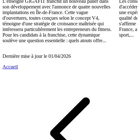
L'enseigne GIGAFIT franchit un nouveau palier dans
Les consom
son développement avec l'annonce de quatre nouvelles
d'accéder 
implantations en Île-de-France. Cette vague
une expéri
d'ouvertures, toutes conçues selon le concept V4,
qualité de
témoigne d'une stratégie de croissance maîtrisée qui
s'affirme 
intéressera particulièrement les entrepreneurs du fitness.
France, av
Pour les candidats à la franchise, cette dynamique
sport,...
soulève une question essentielle : quels atouts offre...
Dernière mise à jour le 01/04/2026
Accueil