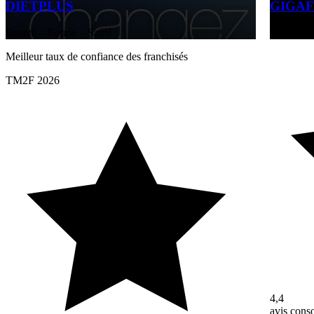
DIETPLUS
GIGAF
Beauté – Forme – Santé
Beauté – 
Meilleur taux de confiance des franchisés
TM2F 2026
4,4
avis con