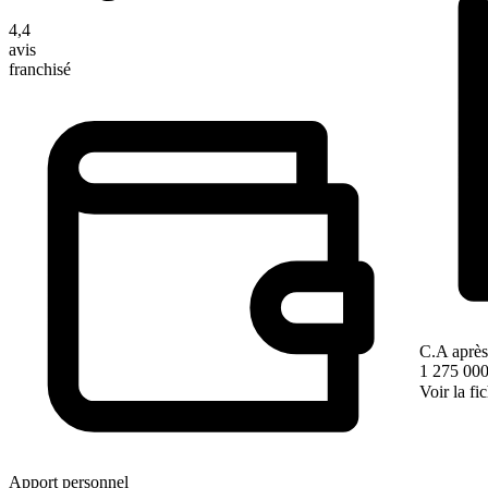
4,4
avis
franchisé
C.A après
1 275 000
Voir la fi
Apport personnel