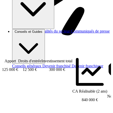
Brèves et actus
Actualités du secteur
Communiqués de presse
Conseils et Guides
Interviews
Apport
Droits d'entrée
Investissement total
Conseils généraux
Devenir franchisé
Devenir franchiseur
125 000 €
12 500 €
300 000 €
CA Réalisable (2 ans)
Nom
840 000 €