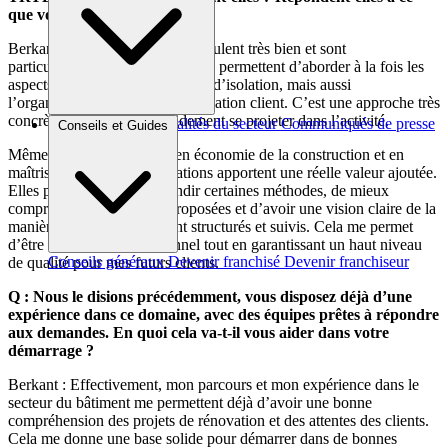
que vous imaginiez ?
Berkant : Les formations se déroulent très bien et sont
particulièrement complètes. Elles permettent d’aborder à la fois les
aspects techniques des solutions d’isolation, mais aussi
l’organisation des projets et la relation client. C’est une approche très
concrète qui permet de rapidement se projeter dans l’activité.
Brèves et actus
Actualités du secteur
Communiqués de presse
Conseils et Guides
Interviews
Même avec mon parcours en économie de la construction et en
maîtrise d’œuvre, ces formations apportent une réelle valeur ajoutée.
Elles permettent d’approfondir certaines méthodes, de mieux
comprendre les solutions proposées et d’avoir une vision claire de la
manière dont les projets sont structurés et suivis. Cela me permet
d’être rapidement opérationnel tout en garantissant un haut niveau
Conseils généraux
Devenir franchisé
Devenir franchiseur
de qualité pour mes futurs clients.
Q : Nous le disions précédemment, vous disposez déjà d’une
expérience dans ce domaine, avec des équipes prêtes à répondre
aux demandes. En quoi cela va-t-il vous aider dans votre
démarrage ?
Berkant : Effectivement, mon parcours et mon expérience dans le
secteur du bâtiment me permettent déjà d’avoir une bonne
compréhension des projets de rénovation et des attentes des clients.
Cela me donne une base solide pour démarrer dans de bonnes