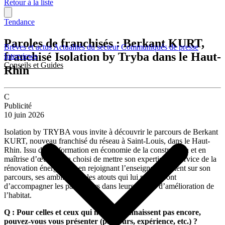
Retour à la liste
Tendance
Paroles de franchisés : Berkant KURT,
Brèves et actus
Actualités du secteur
Communiqués de presse
franchisé Isolation by Tryba dans le Haut-
Interviews
Conseils et Guides
Rhin
C
Publicité
10 juin 2026
Isolation by TRYBA vous invite à découvrir le parcours de Berkant
KURT, nouveau franchisé du réseau à Saint-Louis, dans le Haut-
Rhin. Issu d’une formation en économie de la construction et en
maîtrise d’œuvre, il a choisi de mettre son expertise au service de la
rénovation énergétique en rejoignant l’enseigne. Il revient sur son
parcours, ses ambitions et les atouts qui lui permettront
d’accompagner les particuliers dans leurs projets d’amélioration de
l’habitat.
Q : Pour celles et ceux qui ne vous connaissent pas encore,
pouvez-vous vous présenter (parcours, expérience, etc.) ?