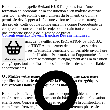
Berkant : Je m’appelle Berkant KURT et je suis issu d’une
formation en économie de la construction et en maîtrise d’œuvre.
Très tôt, j’ai été plongé dans l’univers du bâtiment, ce qui m’a
permis de développer à la fois une vision technique et stratégique
des projets. Cette double compétence m’a donné l’opportunité de
comprendre concrètement les enjeux du terrain tout en conservant
une approche globale de la gestion de projet.
Conseils généraux
Devenir franchisé
Devenir franchiseur
Dans cette dynamique, travailler avec ISOLATION by TRYBA,
marque du groupe TRYBA, me permet de m’appuyer sur des
solutions reconnues. L’enseigne bénéficie d’un véritable savoir-faire
dans l’amélioration de l’habitat. Pour moi, c’est l’opportunité d’allier
entrepreneuriat, expertise technique et engagement dans la transition
Ma sélection
énergétique, tout en offrant à mes futurs clients des solutions fiables
et performantes.
Q : Malgré votre jeune âge, vous avez déjà une expérience
significative dans le domaine de la rénovation énergétique.
Pouvez-vous nous en dire quelques mots ?
Berkant : En effet, j’ai eu la chance d’acquérir rapidement une
expérience concrète dans le secteur du bâtiment et de la rénovation
énergétique. Grâce à mes études en économie de la construction et
en maîtrise d’œuvre, j’ai pu intervenir sur différentes phases de