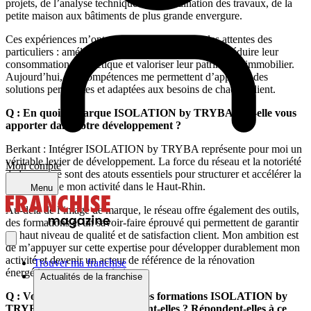
projets, de l’analyse technique à la coordination des travaux, de la
petite maison aux bâtiments de plus grande envergure.
Ces expériences m’ont permis de comprendre les attentes des
particuliers : améliorer le confort de leur logement, réduire leur
consommation énergétique et valoriser leur patrimoine immobilier.
Aujourd’hui, ces compétences me permettent d’apporter des
solutions pertinentes et adaptées aux besoins de chaque client.
Q : En quoi la marque ISOLATION by TRYBA va-t-elle vous
apporter dans votre développement ?
Berkant : Intégrer ISOLATION by TRYBA représente pour moi un
véritable levier de développement. La force du réseau et la notoriété
Mon compte
de la marque sont des atouts essentiels pour structurer et accélérer la
croissance de mon activité dans le Haut-Rhin.
Menu
Au-delà de l’image de marque, le réseau offre également des outils,
des formations et un savoir-faire éprouvé qui permettent de garantir
un haut niveau de qualité et de satisfaction client. Mon ambition est
de m’appuyer sur cette expertise pour développer durablement mon
activité et devenir un acteur de référence de la rénovation
Trouver ma franchise
énergétique sur mon territoire.
Actualités de la franchise
Q : Vous suivez actuellement les formations ISOLATION by
TRYBA. Comment se déroulent-elles ? Répondent-elles à ce