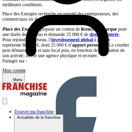
meilleures conditions.
Place des Energies recherche en priorité des entrepreneurs, des
commerciaux ou des courtiers indépendants
Place des Energies
propose un contrat de
licence de marque
pour
une durée de cinq ans et demande 25 000 € de
d
roits d’entrée
.
Pour rejoindre le réseau, l’
investissement global
à prévoir
représente 80 000 €, dont 25 000 € d’
apport personnel
. Le courtier
peut démarrer seul et sans local puis, en fonction de l’évolution de
son activité, ouvrir une agence physique et recruter.
Partager sur :
Mon compte
Menu
Trouver ma franchise
Actualités de la franchise