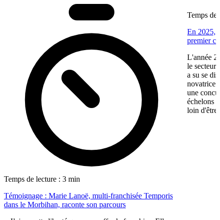
Temps de l
En 2025, V
premier ca
L'année 20
le secteur
a su se di
novatrice.
une concur
échelons p
loin d'être
Temps de lecture : 3 min
Témoignage : Marie Lanoë, multi-franchisée Temporis
dans le Morbihan, raconte son parcours