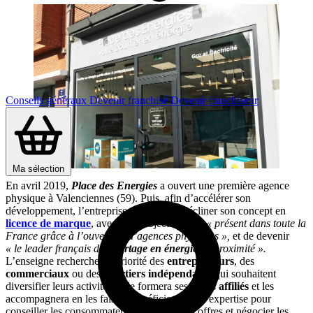
Conseils généraux
Devenir franchisé
Devenir franchiseur
Ma sélection
En avril 2019,
Place des Energies
a ouvert une première agence
physique à Valenciennes (59). Puis, afin d’accélérer son
développement, l’entreprise a décidé de décliner son concept en
licence de marque
, avec pour objectif d’être
« présent dans toute la
France grâce à l’ouverture d’agences physiques »,
et de devenir
« le leader français du
courtage en énergie
de proximité ».
L’enseigne recherche en priorité des
entrepreneurs
, des
commerciaux
ou des
courtiers indépendants
qui souhaitent
diversifier leurs activités. Elle formera ses futurs
affiliés
et les
accompagnera en les faisant bénéficier de son expertise pour
conseiller les consommateurs, comparer les offres et négocier les