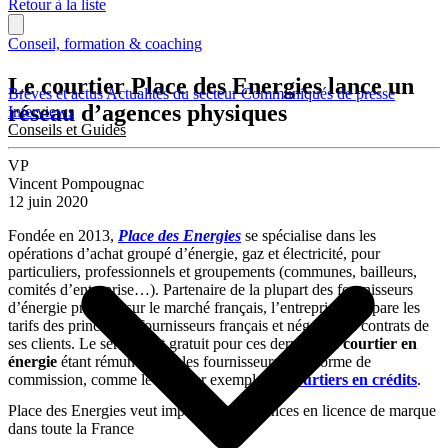
Retour à la liste
Conseil, formation & coaching
Le courtier Place des Energies lance un
Brèves et actus
Actualités du secteur
Communiqués de presse
réseau d’agences physiques
Interviews
Conseils et Guides
VP
Vincent Pompougnac
12 juin 2020
Fondée en 2013,
Place des Energies
se spécialise dans les
opérations d’achat groupé d’énergie, gaz et électricité, pour
particuliers, professionnels et groupements (communes, bailleurs,
comités d’entreprise…). Partenaire de la plupart des fournisseurs
d’énergie présents sur le marché français, l’entreprise compare les
tarifs des principaux fournisseurs français et négocie les contrats de
ses clients. Le service est gratuit pour ces derniers, le
courtier
en
énergie
étant rémunéré par les fournisseurs sous forme de
commission, comme le sont par exemple les
courtiers en crédits
.
Place des Energies veut implanter des agences en licence de marque
dans toute la France