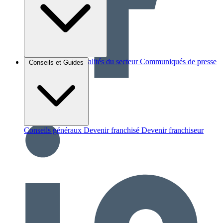
Brèves et actus
Actualités du secteur
Communiqués de presse
Conseils et Guides
Interviews
Conseils généraux
Devenir franchisé
Devenir franchiseur