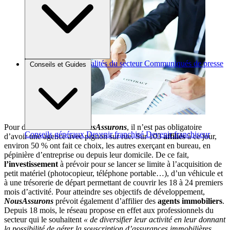
Brèves et actus
Actualités du secteur
Communiqués de presse
Conseils et Guides
Interviews
Pour devenir
courtier
NousAssurons
, il n’est pas obligatoire
Conseils généraux
Devenir franchisé
Devenir franchiseur
d’avoir une agence avec pignon sur rue. Sur 103
affiliés
à ce jour,
environ 50 % ont fait ce choix, les autres exerçant en bureau, en
pépinière d’entreprise ou depuis leur domicile. De ce fait,
l’investissement
à prévoir pour se lancer se limite à l’acquisition de
petit matériel (photocopieur, téléphone portable…), d’un véhicule et
à une trésorerie de départ permettant de couvrir les 18 à 24 premiers
mois d’activité. Pour atteindre ses objectifs de développement,
NousAssurons
prévoit également d’affilier des
agents immobiliers
.
Depuis 18 mois, le réseau propose en effet aux professionnels du
secteur qui le souhaitent
« de diversifier leur activité en leur donnant
la possibilité de gérer la souscription d’assurances immobilières