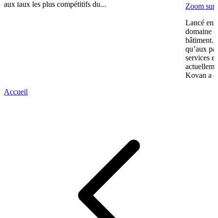
aux taux les plus compétitifs du...
Zoom sur 
Lancé en 2
domaine de
bâtiment. 
qu’aux par
services e
actuelleme
Kovan a co
Accueil