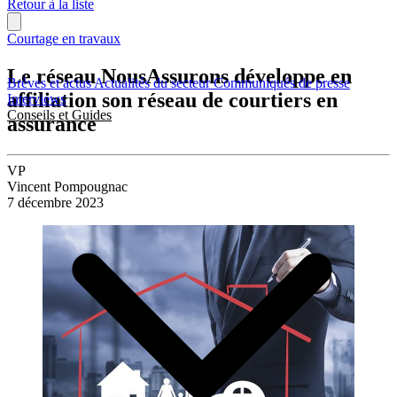
Retour à la liste
Courtage en travaux
Le réseau NousAssurons développe en
Brèves et actus
Actualités du secteur
Communiqués de presse
affiliation son réseau de courtiers en
Interviews
Conseils et Guides
assurance
VP
Vincent Pompougnac
7 décembre 2023