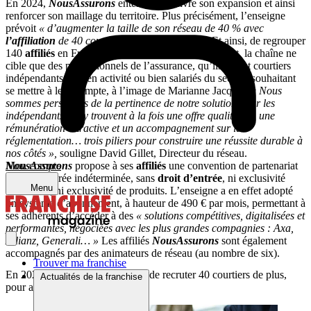
En 2024,
NousAssurons
entend poursuivre son expansion et ainsi
renforcer son maillage du territoire. Plus précisément, l’enseigne
prévoit
« d’augmenter la taille de son réseau de 40 % avec
l’affiliation
de 40 courtiers supplémentaires »
. Et ainsi, de regrouper
140
affiliés
en France fin 2024. Pour son recrutement, la chaîne ne
cible que des professionnels de l’assurance, qu’ils soient courtiers
indépendants déjà en activité ou bien salariés du secteur souhaitant
se mettre à leur compte, à l’image de Marianne Jacquel.
« Nous
sommes persuadés de la pertinence de notre solution pour les
indépendants qui y trouvent à la fois une offre qualitative, une
rémunération attractive et un accompagnement sur la
réglementation… trois piliers pour construire une réussite durable à
nos côtés »,
souligne David Gillet, Directeur du réseau.
NousAssurons
propose à ses
affiliés
une convention de partenariat
Mon compte
pour une durée indéterminée, sans
droit d’entrée
, ni exclusivité
Menu
territoriale, ni exclusivité de produits. L’enseigne a en effet adopté
un système d’abonnement, à hauteur de 490 € par mois, permettant à
ses adhérents d’accéder à des
«
solutions compétitives, digitalisées et
performantes, négociées avec les plus grandes compagnies : Axa,
Allianz, Generali… »
Les affiliés
NousAssurons
sont également
accompagnés par des animateurs de réseau (au nombre de six).
Trouver ma franchise
En 2024, NousAssurons prévoit de recruter 40 courtiers de plus,
Actualités de la franchise
pour atteindre 140 affiliés