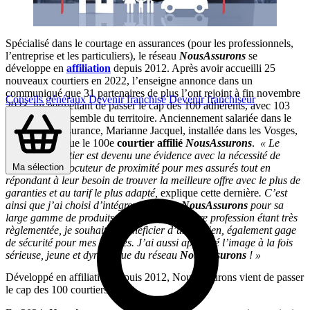
Spécialisé dans le courtage en assurances (pour les professionnels,
l’entreprise et les particuliers), le réseau
NousAssurons
se
développe en
affiliation
depuis 2012. Après avoir accueilli 25
nouveaux courtiers en 2022, l’enseigne annonce dans un
communiqué que 31 partenaires de plus l’ont rejoint à fin novembre
Conseils généraux
Devenir franchisé
Devenir franchiseur
2023, lui permettant de passer le cap des 100 adhérents, avec 103
affiliés
sur l’ensemble du territoire. Anciennement salariée dans le
secteur de l’assurance, Marianne Jacquel, installée dans les Vosges,
est ainsi devenue le 100e
courtier affilié
NousAssurons
.
« Le
métier de courtier est devenu une évidence avec la nécessité de
Ma sélection
rester un interlocuteur de proximité pour mes assurés tout en
répondant à leur besoin de trouver la meilleure offre avec le plus de
garanties et au tarif le plus adapté,
explique cette dernière
. C’est
ainsi que j’ai choisi d’intégrer le réseau
NousAssurons
pour sa
large gamme de produits mais aussi, car notre profession étant très
règlementée, je souhaitais bénéficier d’un soutien, également gage
de sécurité pour mes assurés. J’ai aussi apprécié l’image à la fois
sérieuse, jeune et dynamique du réseau
NousAssurons
! »
Développé en affiliation depuis 2012, NousAssurons vient de passer
le cap des 100 courtiers