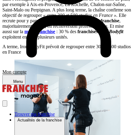
par exemple à Aix-en-Provence, La Rochelle, Chalon-sur-Saône,
Saint-Malo ou Perpignan. A plus long terme, la chaîne confirme son
objectif de regrouper
« entre 300 et 500 studios en France ».
Elle
recrute pour y parvenir des
porteurs de projets en franchise
,
majoritairement (80 %) en reconversion professionnelle. Et mise
aussi sur la
multi-franchise
: 30 % des
franchisés
Iron Bodyfit
exploitent en effet plusieurs unités.
A terme, Iron BodyFit prévoit de regrouper entre 300 et 500 studios
en France
Mon compte
Menu
Trouver ma franchise
Actualités de la franchise