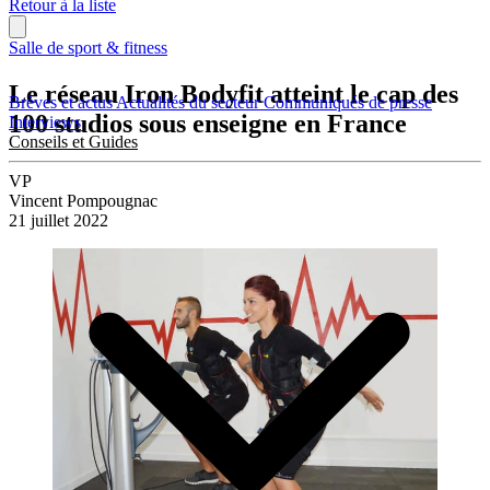
Retour à la liste
Salle de sport & fitness
Le réseau Iron Bodyfit atteint le cap des
Brèves et actus
Actualités du secteur
Communiqués de presse
100 studios sous enseigne en France
Interviews
Conseils et Guides
VP
Vincent Pompougnac
21 juillet 2022