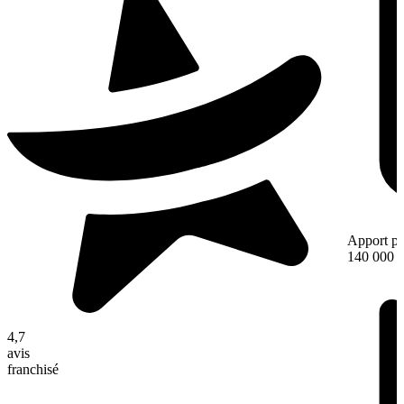
Apport pe
140 000 
4,7
avis
franchisé