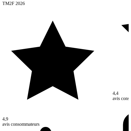
TM2F 2026
4,4
avis con
4,9
avis consommateurs