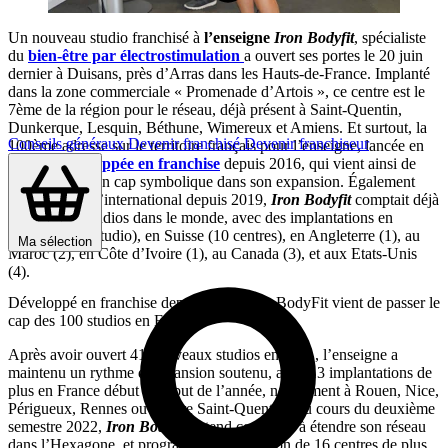
Un nouveau studio franchisé à
l’enseigne
Iron Bodyfit
, spécialiste
du
bien-être par électrostimulation
a ouvert ses portes le 20 juin
dernier à Duisans, près d’Arras dans les Hauts-de-France. Implanté
dans la zone commerciale « Promenade d’Artois », ce centre est le
7ème de la région pour le réseau, déjà présent à Saint-Quentin,
Dunkerque, Lesquin, Béthune, Wimereux et Amiens. Et surtout, la
Conseils généraux
Devenir franchisé
Devenir franchiseur
100ème adresse sur le territoire français pour l’enseigne, lancée en
2015 et
développée en franchise
depuis 2016, qui vient ainsi de
franchir ainsi un cap symbolique dans son expansion. Également
développée à l’international depuis 2019,
Iron Bodyfit
comptait déjà
plus de 100 studios dans le monde, avec des implantations en
Belgique (un studio), en Suisse (10 centres), en Angleterre (1), au
Ma sélection
Maroc (2), en Côte d’Ivoire (1), au Canada (3), et aux Etats-Unis
(4).
Développé en franchise depuis 2016, Iron BodyFit vient de passer le
cap des 100 studios en France
Après avoir ouvert 41 nouveaux studios en 2021, l’enseigne a
maintenu un rythme d’expansion soutenu, avec 13 implantations de
plus en France début le début de l’année, notamment à Rouen, Nice,
Périgueux, Rennes ou encore Saint-Quentin. Au cours du deuxième
semestre 2022,
Iron Bodyfit
entend continuer à étendre son réseau
dans l’Hexagone, et programme l’installation de 16 centres de plus,