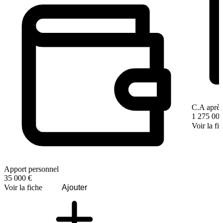
C.A après
1 275 000
Voir la fi
Apport personnel
35 000 €
Voir la fiche
Ajouter