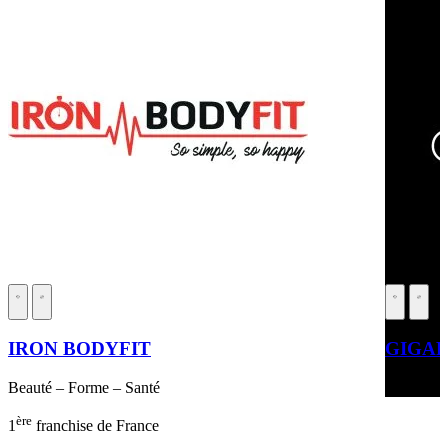
IRON BODYFIT
GIGAF
Beauté – Forme – Santé
Beauté – 
ère
1
franchise de France