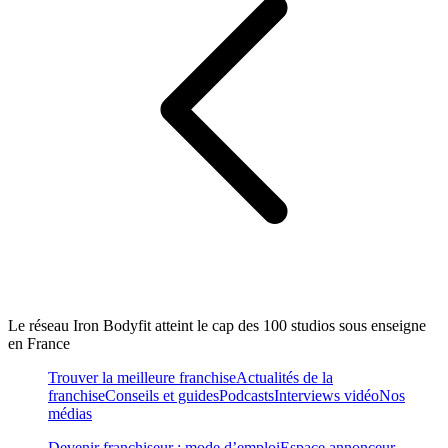
Le réseau Iron Bodyfit atteint le cap des 100 studios sous enseigne
en France
Trouver la meilleure franchise
Actualités de la
franchise
Conseils et guides
Podcasts
Interviews vidéo
Nos
médias
Devenir franchiseur : mode d’emploi
Espace annonceur