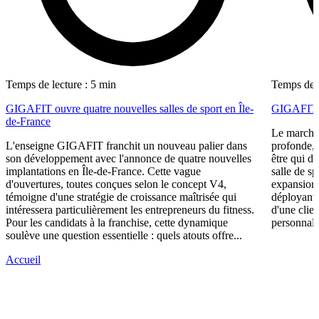
Temps de lecture : 5 min
Temps de l
GIGAFIT ouvre quatre nouvelles salles de sport en Île-
GIGAFIT ré
de-France
Le marché 
L'enseigne GIGAFIT franchit un nouveau palier dans
profonde, 
son développement avec l'annonce de quatre nouvelles
être qui d
implantations en Île-de-France. Cette vague
salle de s
d'ouvertures, toutes conçues selon le concept V4,
expansion,
témoigne d'une stratégie de croissance maîtrisée qui
déployant 
intéressera particulièrement les entrepreneurs du fitness.
d'une clie
Pour les candidats à la franchise, cette dynamique
personnali
soulève une question essentielle : quels atouts offre...
Accueil