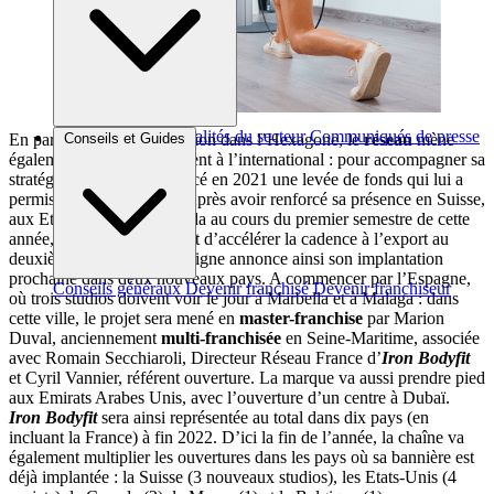
Brèves et actus
Actualités du secteur
Communiqués de presse
En parallèle de son expansion dans l’Hexagone, le
réseau
mène
Conseils et Guides
Interviews
également un développement à l’international : pour accompagner sa
stratégie à l’export, il a lancé en 2021 une levée de fonds qui lui a
permis de réunir 1,5 M€. Après avoir renforcé sa présence en Suisse,
aux Etats-Unis et au Canada au cours du premier semestre de cette
année,
Iron Bodyfit
prévoit d’accélérer la cadence à l’export au
deuxième semestre. L’enseigne annonce ainsi son implantation
prochaine dans deux nouveaux pays. A commencer par l’Espagne,
Conseils généraux
Devenir franchisé
Devenir franchiseur
où trois studios doivent voir le jour à Marbella et à Malaga : dans
cette ville, le projet sera mené en
master-franchise
par Marion
Duval, anciennement
multi-franchisée
en Seine-Maritime, associée
avec Romain Secchiaroli, Directeur Réseau France d’
Iron Bodyfit
et Cyril Vannier, référent ouverture. La marque va aussi prendre pied
aux Emirats Arabes Unis, avec l’ouverture d’un centre à Dubaï.
Iron Bodyfit
sera ainsi représentée au total dans dix pays (en
incluant la France) à fin 2022. D’ici la fin de l’année, la chaîne va
également multiplier les ouvertures dans les pays où sa bannière est
déjà implantée : la Suisse (3 nouveaux studios), les Etats-Unis (4