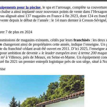
uipements pour la piscine
, le spa et l’arrosage, complète sa couvertur
 chaîne a ainsi implanté onze nouveaux points de vente dans l’Hexagon
seau alignait ainsi 137 magasins en France à fin 2023, dont 124 en franc
vente depuis le début de l’année : le 14 mars dernier à Cesson-Sévigné,
urer 7 de plus en 2024
ansmissions de magasins existants, cédés par leurs
franchisés
: les deux 
in
changeront ainsi de propriétaires cette année, indique l’enseigne. 
raite du franchisé cédant avait été ouvert en 2011. D’ici 2025, l’enseign
a pour ambition de devenir
« le leader européen avec à terme 200 magas
00 m² à Villenoy, près de Meaux, en Seine-et-Marne. Un équipement co
guré fin 2021 un premier entrepôt logistique près de son siège, situé à 
hise