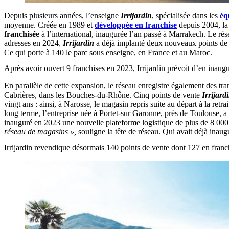
Depuis plusieurs années, l’enseigne
Irrijardin
, spécialisée dans les
éq
moyenne. Créée en 1989 et
développée en franchise
depuis 2004, la
franchisée
à l’international, inaugurée l’an passé à Marrakech. Le ré
adresses en 2024,
Irrijardin
a déjà implanté deux nouveaux points de 
Ce qui porte à 140 le parc sous enseigne, en France et au Maroc.
Après avoir ouvert 9 franchises en 2023, Irrijardin prévoit d’en inaug
En parallèle de cette expansion, le réseau enregistre également des tr
Cabrières, dans les Bouches-du-Rhône. Cinq points de vente
Irrijard
vingt ans : ainsi, à Narosse, le magasin repris suite au départ à la ret
long terme, l’entreprise née à Portet-sur Garonne, près de Toulouse, 
inauguré en 2023 une nouvelle plateforme logistique de plus de 8 0
réseau de magasins »,
souligne la tête de réseau. Qui avait déjà inau
Irrijardin revendique désormais 140 points de vente dont 127 en franc