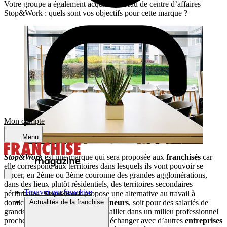
Votre groupe a également acquis le réseau de centre d’affaires
Stop&Work : quels sont vos objectifs pour cette marque ?
Mon compte
Menu
Stop&Work
est une marque qui sera proposée aux
franchisés
car
elle correspond aux territoires dans lesquels ils vont pouvoir se
lancer, en 2ème ou 3ème couronne des grandes agglomérations,
dans des lieux plutôt résidentiels, des territoires secondaires
Trouver ma franchise
périurbains.
Stop&Work
propose une alternative au travail à
domicile : soit pour des
Actualités de la franchise
entrepreneurs
, soit pour des salariés de
grands groupes qui préfèrent travailler dans un milieu professionnel
proche de leur domicile, pouvoir échanger avec d’autres
entreprises