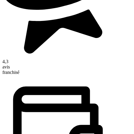
4,3
avis
franchisé