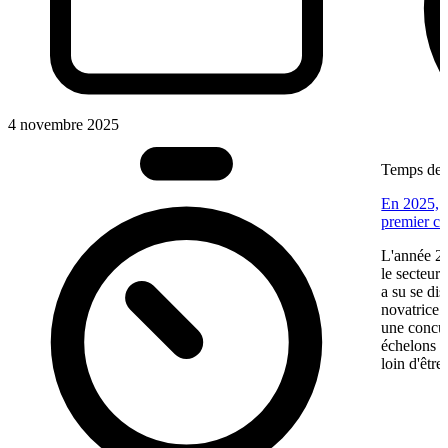
4 novembre 2025
Temps de l
En 2025, V
premier ca
L'année 20
le secteur
a su se di
novatrice.
une concur
échelons p
loin d'être