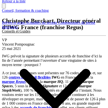
Retour à la liste
Conseil, formation & coaching
Christophe Burckart, Directeur général
Brèves et actus
Actualités du secteur
Communiqués de presse
d’IWG France (franchise Regus)
Interviews
Conseils et Guides
VP
Vincent Pompougnac
25 mai 2021
IWG prévoit la signature de plusieurs accords de franchise d’ici la
fin de l’année permettant l’ouverture d’une vingtaine de sites à
moyen terme : pourquoi ?
A ce jour, nos marques sont présentes sur 76 codes postaux et, sur
126
centres de travail flexibles
IWG
en France (77 sous la
marque
Regus
, 21 sous la
marque
HQ
, 11 sous la
marque
Spaces
, 5 sous la
marque
Signature
et 12 sous la
marque
Stop&Work
), 100 % sont exploités en propre pour l’instant. Nous
voulons rester sur les 15 plus grandes villes et continuer à les
développer en propre, mais notre objectif est de passer de 126 à plus
de 1 000 centres en France dans les 7 à 8 ans, en grande majorité
grâce à des
accords de franchise
. En effet, nos clients utilisent