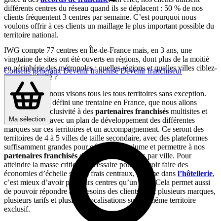
différents centres du réseau quand ils se déplacent : 50 % de nos
clients fréquentent 3 centres par semaine. C’est pourquoi nous
voulons offrir à ces clients un maillage le plus important possible du
territoire national.
IWG compte 77 centres en Île-de-France mais, en 3 ans, une
vingtaine de sites ont été ouverts en régions, dont plus de la moitié
en périphérie des métropoles : quelles régions et quelles villes ciblez-
Conseils généraux
Devenir franchisé
Devenir franchiseur
vous en priorité ?
En
franchise
, nous visons tous les tous territoires sans exception.
Nous en avons défini une trentaine en France, que nous allons
proposer en exclusivité à des
partenaires franchisés
multisites et
Ma sélection
multimarques, avec un plan de développement des différentes
marques sur ces territoires et un accompagnement. Ce seront des
territoires de 4 à 5 villes de taille secondaire, avec des plateformes
suffisamment grandes pour générer du volume et permettre à nos
partenaires franchisés
d’ouvrir 2 à 3 centres par ville. Pour
atteindre la masse critique nécessaire pour pouvoir faire des
économies d’échelle sur les frais centraux, comme dans
l’hôtellerie
,
c’est mieux d’avoir plusieurs centres qu’un seul. Cela permet aussi
de pouvoir répondre aux besoins des clients avec plusieurs marques,
plusieurs tarifs et plusieurs localisations sur un même territoire
exclusif.