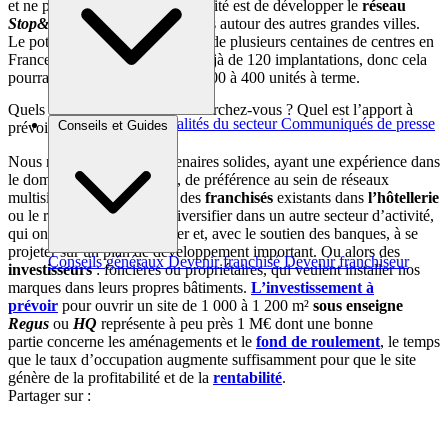
et ne pas rester isolés Notre priorité est de développer le
réseau
Stop&Work
autour de Paris, puis autour des autres grandes villes.
Le potentiel de cette marque est de plusieurs centaines de centres en
France : autour de Paris, il est déjà de 120 implantations, donc cela
pourrait représenter à peu près 300 à 400 unités à terme.
Quels profils de franchisés recherchez-vous ? Quel est l’apport à
Brèves et actus
Actualités du secteur
Communiqués de presse
Conseils et Guides
prévoir ?
Interviews
Nous recherchons des partenaires solides, ayant une expérience dans
le domaine de la
franchise
, de préférence au sein de réseaux
multisites. Ce sont souvent des
franchisés
existants dans
l’hôtellerie
ou le retail qui veulent se diversifier dans un autre secteur d’activité,
qui ont une capacité à opérer et, avec le soutien des banques, à se
projeter sur un plan de développement important. Ou alors des
Conseils généraux
Devenir franchisé
Devenir franchiseur
investisseurs
: foncières ou propriétaires, qui veulent installer nos
marques dans leurs propres bâtiments.
L’investissement à
prévoir
pour ouvrir un site de 1 000 à 1 200 m²
sous enseigne
Regus
ou
HQ
représente à peu près 1 M€ dont une bonne
partie concerne les aménagements et le
fond de roulement
, le temps
que le taux d’occupation augmente suffisamment pour que le site
génère de la profitabilité et de la
rentabilité
.
Partager sur :