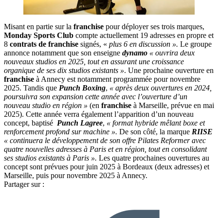
Misant en partie sur la
franchise
pour déployer ses trois marques,
Monday Sports Club
compte actuellement 19 adresses en propre et
8
contrats de franchise
signés, «
plus 6 en discussion ».
Le groupe
annonce notamment que son enseigne
dynamo
« ouvrira deux
nouveaux studios en 2025, tout en assurant une croissance
organique de ses dix studios existants »
. Une prochaine ouverture en
franchise
à Annecy est notamment programmée pour novembre
2025. Tandis que
Punch Boxing
,
« après deux ouvertures en 2024,
poursuivra son expansion cette année avec l’ouverture d’un
nouveau studio en région »
(en
franchise
à Marseille, prévue en mai
2025). Cette année verra également l’apparition d’un nouveau
concept, baptisé
Punch Lagree
,
« format hybride mêlant boxe et
renforcement profond sur machine ».
De son côté, la marque
RIISE
« continuera le développement de son offre Pilates Reformer avec
quatre nouvelles adresses à Paris et en région, tout en consolidant
ses studios existants à Paris ».
Les quatre prochaines ouvertures au
concept sont prévues pour juin 2025 à Bordeaux (deux adresses) et
Marseille, puis pour novembre 2025 à Annecy.
Partager sur :