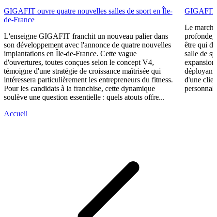
GIGAFIT ouvre quatre nouvelles salles de sport en Île-
GIGAFIT ré
de-France
Le marché 
L'enseigne GIGAFIT franchit un nouveau palier dans
profonde, 
son développement avec l'annonce de quatre nouvelles
être qui d
implantations en Île-de-France. Cette vague
salle de s
d'ouvertures, toutes conçues selon le concept V4,
expansion,
témoigne d'une stratégie de croissance maîtrisée qui
déployant 
intéressera particulièrement les entrepreneurs du fitness.
d'une clie
Pour les candidats à la franchise, cette dynamique
personnali
soulève une question essentielle : quels atouts offre...
Accueil