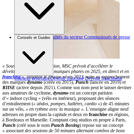
Brèves et actus
Actualités du secteur
Communiqués de presse
Conseils et Guides
Interviews
« Sous cette nouvelle direction, MSC prévoit d’accélérer le
développement de ses trois marques phares en 2025, en direct et en
franchise
»,
annonce le groupe né en 2023, suite au rapprochement
Conseils généraux
Devenir franchisé
Devenir franchiseur
des marques
dynamo
(créée en 2015),
Punch
(lancée en 2019) et
RIISE
(active depuis 2021). Comme son nom peut le laisser deviner
aux amateurs de cyclisme,
dynamo
est un concept parisien
d’« indoor cycling » (vélo en intérieur), proposant des séances
d’entraînement (
« abdos, pompes, haltères, cardio »
) de 45 minutes
sur un vélo,
« en rythme avec la musique »
. L’enseigne aligne neuf
adresses en propre dans la capitale et deux en
franchise
en régions,
à Bordeaux et Marseille. Comptant cinq studios en propre à Paris,
Punch
(créé sous le nom
Punch
Boxing
) repose sur un concept
« associant des sessions de 50 minutes alternant combos de boxe