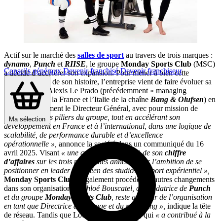
Actif sur le marché des
salles de sport
au travers de trois marques :
dynamo
,
Punch
et
RIISE
, le groupe
Monday Sports Club
(MSC)
Conseils généraux
Devenir franchisé
Devenir franchiseur
a décidé d’accélérer son expansion. Pour mener à bien cette
nouvelle phase de son histoire, l’entreprise vient de faire évoluer sa
gouvernance. Alexis Le Prado (précédemment « managing
director » pour la France et l’Italie de la chaîne
Bang & Olufsen
) en
devient notamment le Directeur Général, avec pour mission de
« consolider les piliers du groupe, tout en accélérant son
Ma sélection
développement en France et à l’international, dans une logique de
scalabilité, de performance durable et d’excellence
opérationnelle »,
annonce la société dans un communiqué du 16
avril 2025. Visant
« une croissance de 50 % de son
chiffre
d’affaires
sur les trois prochaines années, avec l’ambition de se
positionner en leader européen des studios de sport expérientiel »,
Monday Sports Club
a également procédé à d’autres changements
dans son organisation.
« Chloé Bouscatel, co-fondatrice de
Punch
et du groupe
Monday Sports Club
, reste au cœur de l’organisation
en tant que Directrice de l’image et du marketing »,
indique la tête
de réseau. Tandis que Louise Bodin Joyeux, qui
« a contribué à la