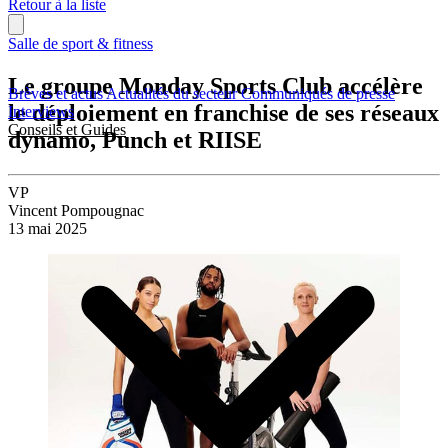
Retour à la liste
Salle de sport & fitness
Le groupe Monday Sports Club accélère
Brèves et actus
Actualités du secteur
Communiqués de presse
le déploiement en franchise de ses réseaux
Interviews
Conseils et Guides
dynamo, Punch et RIISE
VP
Vincent Pompougnac
13 mai 2025