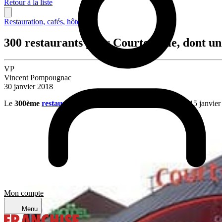
Retour à la liste
Restauration, cafés, hôtellerie
300 restaurants pour Courtepaille, dont un 
VP
Vincent Pompougnac
30 janvier 2018
Le
300ème
restaurant
Courtepaille
a ouvert ses portes le 15 janvie
Mon compte
Menu