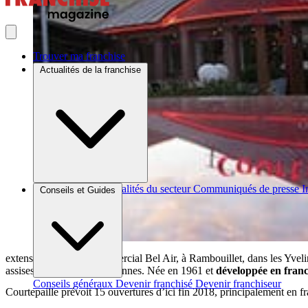
Trouver ma franchise
Actualités de la franchise
Brèves et actus
Actualités du secteur
Communiqués de presse
I
Conseils et Guides
extension du centre commercial Bel Air, à Rambouillet, dans les Yvel
assises et emploie 16 personnes. Née en 1961 et
développée en fran
Conseils généraux
Devenir franchisé
Devenir franchiseur
Courtepaille prévoit 15 ouvertures d’ici fin 2018, principalement en f