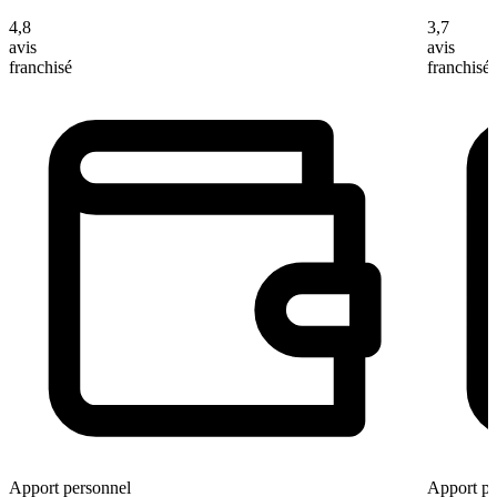
4,8
3,7
avis
avis
franchisé
franchisé
Apport personnel
Apport pe