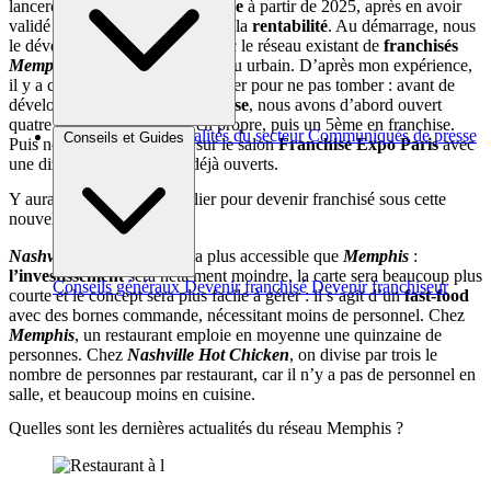
lancerons réellement en
franchise
à partir de 2025, après en avoir
validé les ratios d’exploitation et la
rentabilité
. Au démarrage, nous
le développerons en priorité avec le réseau existant de
franchisés
Memphis
, qui maîtrisent leur tissu urbain. D’après mon expérience,
il y a certaines marches à respecter pour ne pas tomber : avant de
développer
Memphis
en
franchise
, nous avons d’abord ouvert
quatre
restaurants pilotes
en propre, puis un 5ème en franchise.
Brèves et actus
Actualités du secteur
Communiqués de presse
Conseils et Guides
Puis nous l’avons présenté sur le salon
Franchise Expo Paris
avec
Interviews
une dizaine de restaurants déjà ouverts.
Y aura-t-il un profil particulier pour devenir franchisé sous cette
nouvelle enseigne ?
Nashville Hot Chicken
sera plus accessible que
Memphis
:
l’investissement
sera nettement moindre, la carte sera beaucoup plus
Conseils généraux
Devenir franchisé
Devenir franchiseur
courte et le concept sera plus facile à gérer : il s’agit d’un
fast-food
avec des bornes commande, nécessitant moins de personnel. Chez
Memphis
, un restaurant emploie en moyenne une quinzaine de
personnes. Chez
Nashville Hot Chicken
, on divise par trois le
nombre de personnes par restaurant, car il n’y a pas de personnel en
salle, et beaucoup moins en cuisine.
Quelles sont les dernières actualités du réseau Memphis ?