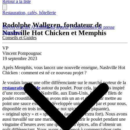
Retour à la liste
Restauration, cafés, hôtellerie
Rodolphe Wallgren, fondateur de
Brèves et actus
Actualités du secteur
Communiqués de presse
Nashville Hot Chicken et Memphis
Interviews
Conseils et Guides
VP
Vincent Pompougnac
19 septembre 2023
Après Memphis, vous lancez une nouvelle enseigne, Nashville Hot
Chicken : comment est né ce nouveau projet ?
Je voulais lancer une offre différenciante sur le marché porteur de la
restauration rapide
autour du poulet. Pour cela, je me suis inspiré
d’une recette créée à Nashville, aux Etats-Unis, à base de filets de
poulet croustillants. Nous avons mis un an et demi pour mettre au
point une sauce exclusive, développée uniquement par et pour nous,
disponible en trois intensités : « not spicy » (non piquante),
« original spicy » et « spicy fire » (au piment extra fort). Nous avons
aussi travaillé sur une marinade pour attendrir le poulet pendant une
vingtaine d’heures avec une quinzaine d’épices, afin d’obtenir un
goût différenciant. Nous avons commencé à commercialiser cette