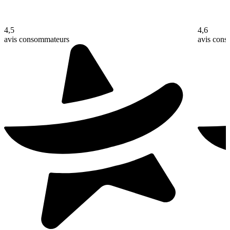
4,5
4,6
avis consommateurs
avis con