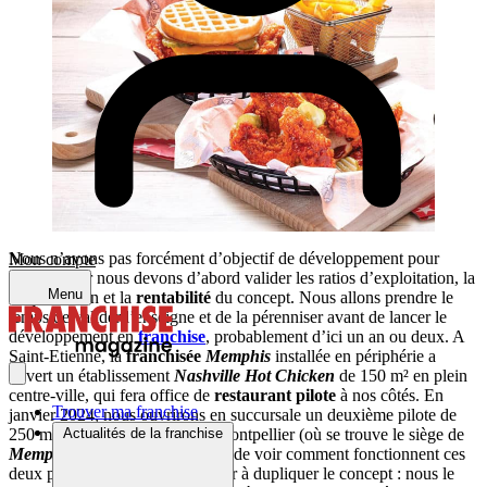
Nous n’avons pas forcément d’objectif de développement pour
Mon compte
l’instant, car nous devons d’abord valider les ratios d’exploitation, la
Menu
fréquentation et la
rentabilité
du concept. Nous allons prendre le
temps de valider l’enseigne et de la pérenniser avant de lancer le
développement en
franchise
, probablement d’ici un an ou deux. A
Saint-Etienne, la
franchisée
Memphis
installée en périphérie a
ouvert un établissement
Nashville Hot Chicken
de 150 m² en plein
centre-ville, qui fera office de
restaurant pilote
à nos côtés. En
Trouver ma franchise
janvier 2024, nous ouvrirons en succursale un deuxième pilote de
Actualités de la franchise
250 m² dans le centre-ville de Montpellier (où se trouve le siège de
Memphis
). Puis nous attendrons de voir comment fonctionnent ces
deux pilotes avant de commencer à dupliquer le concept : nous le