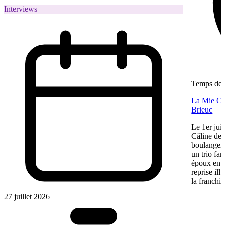
Interviews
Temps de l
La Mie Câl
Brieuc
Le 1er jui
Câline de 
boulangeri
un trio fa
époux entre
reprise ill
la franchis
27 juillet 2026