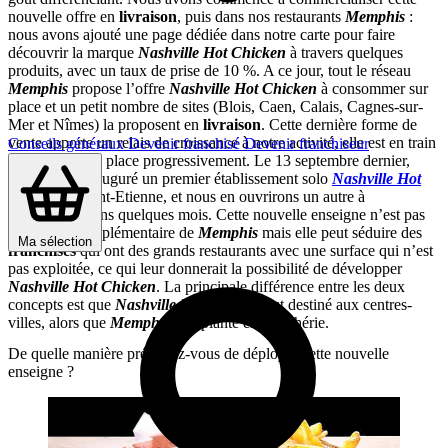
nouvelle offre en
livraison
, puis dans nos restaurants
Memphis
:
nous avons ajouté une page dédiée dans notre carte pour faire
découvrir la marque
Nashville Hot Chicken
à travers quelques
produits, avec un taux de prise de 10 %. A ce jour, tout le réseau
Memphis
propose l’offre
Nashville Hot Chicken
à consommer sur
place et un petit nombre de sites (Blois, Caen, Calais, Cagnes-sur-
Mer et Nîmes) la proposent en
livraison
. Cette dernière forme de
vente apporte un relais de croissance à notre activité, elle est en train
Conseils généraux
Devenir franchisé
Devenir franchiseur
de se mettre en place progressivement. Le 13 septembre dernier,
nous avons inauguré un premier établissement solo
Nashville Hot
Chicken
à Saint-Etienne, et nous en ouvrirons un autre à
Montpellier dans quelques mois. Cette nouvelle enseigne n’est pas
forcément complémentaire de
Memphis
mais elle peut séduire des
Ma sélection
franchisés
qui ont des grands restaurants avec une surface qui n’est
pas exploitée, ce qui leur donnerait la possibilité de développer
Nashville Hot Chicken
. La principale différence entre les deux
concepts est que
Nashville Hot Chicken
est destiné aux centres-
villes, alors que
Memphis
s’implante en périphérie.
De quelle manière prévoyez-vous de déployer cette nouvelle
enseigne ?