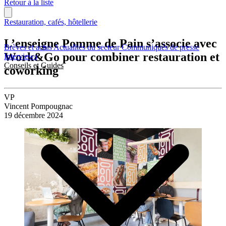
Retour à la liste
Restauration, cafés, hôtellerie
L’enseigne Pomme de Pain s’associe avec
Brèves et actus
Actualités du secteur
Communiqués de presse
Work&Go pour combiner restauration et
Interviews
Conseils et Guides
coworking
VP
Vincent Pompougnac
19 décembre 2024