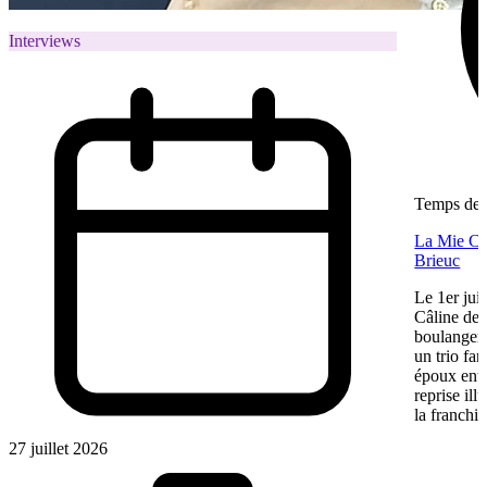
Interviews
Temps de l
La Mie Câl
Brieuc
Le 1er jui
Câline de 
boulangeri
un trio fa
époux entre
reprise ill
la franchis
27 juillet 2026