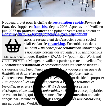
Nouveau projet pour la chaîne de
restauration rapide
Pomme de
Pain
,
développée en
franchise
depuis 2006. Après avoir dévoilé en
juin 2023 un
nouveau concept
de point de vente (qui a obtenu en
Conseils généraux
Devenir franchisé
Devenir franchiseur
juin 2024 une certification pour ses engagements
environnementaux), le réseau vient de s’associer avec la société
Work&Go, spécialisée dans le
coworking
. Ensemble, ces deux
acteurs ont mis au point
« un concept de
restauration
innovant qui
accompagne les nouveaux besoins des travailleurs »
, annoncent-ils
dans un communiqué. Baptisé « EWAG ! » (pour « Eat, Work and
Ma sélection
Go » – en VF : « Manger, travailler et partir »), cette nouvelle offre,
« combinant
restauration
et coworking dans les lieux de transit »,
« s’adresse aux travailleurs nomades et aux voyageurs en quête de
flexibilité et de services adaptés lors de leurs déplacements »
.
Concrètement,
Pomme de Pain
et Work&Go ont décidé de proposer
«
un espace où les utilisateurs peuvent à la fois se restaurer et
travailler, avec une connexion Wi-Fi de qualité, des prises
électriques et des bureaux confortables »
. Bref, un concept hybride,
se voulant inédit, qui associera une offre de
restauration
nomade
conçue par
Pomme de Pain
et des services dédiés aux
coworking
mis au point par Work&Go.