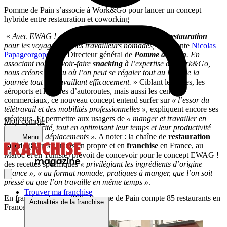
Pomme de Pain s’associe à Work&Go pour lancer un concept
hybride entre restauration et coworking
«
Avec
EWAG !, nous réinventons l’expérience de
restauration
pour les voyageurs et les travailleurs nomades,
commente
Nicolas
Papageorgopoulos
, Directeur général de
Pomme de Pain
. En
associant notre savoir-faire
snacking
à l’expertise de Work&Go,
nous créons un lieu où l’on peut se régaler tout au long de la
journée tout en travaillant efficacement.
» Ciblant les gares, les
aéroports et les aires d’autoroutes, mais aussi les centres
commerciaux, ce nouveau concept entend surfer sur
« l’essor du
télétravail et des mobilités professionnelles »
, expliquent encore ses
créateurs. Et permettre aux usagers de
« manger et travailler en
Mon compte
toute simplicité, tout en optimisant leur temps et leur productivité
durant leurs déplacements »
. A noter : la chaîne de
restauration
Menu
rapide
(85 restaurants en propre et en
franchise
en France, au
Maroc et en Tunisie) prévoit de concevoir pour le concept EWAG !
des recettes spécifiques
« privilégiant les ingrédients d’origine
France »
,
« au format nomade, pratiques à manger, que l’on soit
pressé ou que l’on travaille en même temps »
.
Trouver ma franchise
En franchise depuis 2006, Pomme de Pain compte 85 restaurants en
Actualités de la franchise
France, au Maroc et en Tunisie