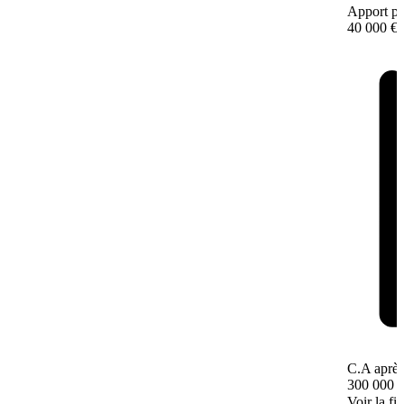
Apport pe
40 000 €
C.A après
300 000 
Voir la fi