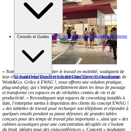
Brèves et actus
Actualités du secteur
Communiqués de presse
Conseils et Guides
Interviews
«
Notre mission est de faciliter le travail en mobilité,
soulignent de
Conseils généraux
Devenir franchisé
Devenir franchiseur
leur côté Jean-Briac Danès et Léonid Goncharov, Co-fondateurs de
Work&Go
. Grâce à
EWAG !, nous offrons une solution pratique,
plug-and-play, qui s’intègre parfaitement dans les lieux de passage
et transforme ces espaces en de véritables centres de vie et de
productivité.
» Revendiquant sept espaces de coworking installés à
date, l’entreprise mettra à disposition des clients du concept EWAG !
« des tablettes de travail pour recharger son téléphone et répondre à
quelques emails pendant sa pause déjeuner, de grandes tables
conçues pour des temps de travail plus importants »
, ainsi que
« des
cabines acoustiques pour une concentration décuplée en s’isolant
du bruit, idéales pour des visioconférences ».
Concept
« modulaire