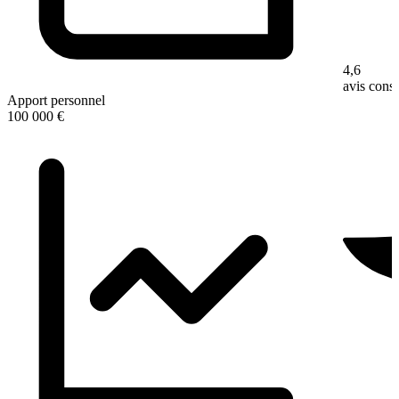
4,6
avis con
Apport personnel
100 000 €