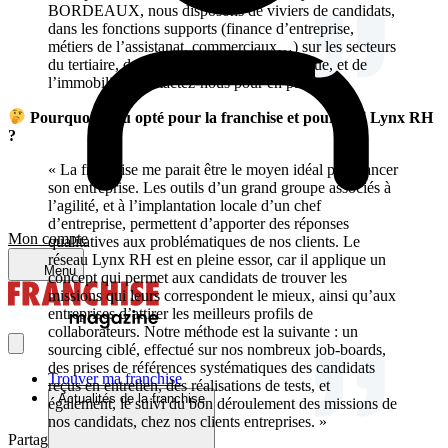
BORDEAUX, nous disposons de viviers de candidats,
dans les fonctions supports (finance d’entreprise,
métiers de l’assistanat, commerciaux…) sur les secteurs
du tertiaire, de l’ingénierie, de l’informatique, et de
l’immobilier. Contactez-nous pour en parler ! »
Pourquoi as-tu opté pour la franchise et pourquoi Lynx RH
?
« La franchise me parait être le moyen idéal pour lancer
son entreprise. Les outils d’un grand groupe associés à
l’agilité, et à l’implantation locale d’un chef
d’entreprise, permettent d’apporter des réponses
Mon compte
qualitatives aux problématiques de nos clients. Le
réseau Lynx RH est en pleine essor, car il applique un
Menu
concept qui permet aux candidats de trouver les
missions qui leurs correspondent le mieux, ainsi qu’aux
entreprises d’attirer les meilleurs profils de
collaborateurs. Notre méthode est la suivante : un
sourcing ciblé, effectué sur nos nombreux job-boards,
des prises de références systématiques des candidats
Trouver ma franchise
reçus en entretien, des réalisations de tests, et
Actualités de la franchise
également, le suivi du bon déroulement des missions de
nos candidats, chez nos clients entreprises. »
Partager sur :