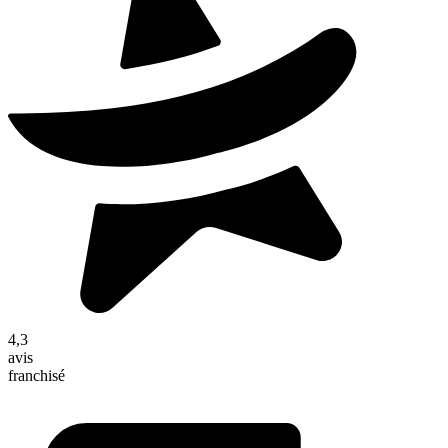
4,3
avis
franchisé