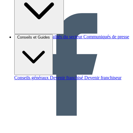
Brèves et actus
Actualités du secteur
Communiqués de presse
Conseils et Guides
Interviews
Conseils généraux
Devenir franchisé
Devenir franchiseur