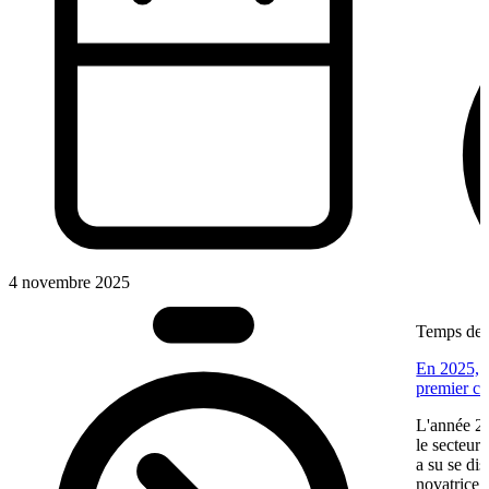
4 novembre 2025
Temps de l
En 2025, V
premier ca
L'année 20
le secteur
a su se di
novatrice.