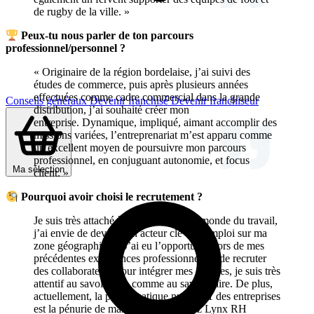
de rugby de la ville. »
Peux-tu nous parler de ton parcours
professionnel/personnel ?
« Originaire de la région bordelaise, j’ai suivi des
études de commerce, puis après plusieurs années
effectuées comme cadre commercial dans la grande
Conseils généraux
Devenir franchisé
Devenir franchiseur
distribution, j’ai souhaité créer mon
entreprise. Dynamique, impliqué, aimant accomplir des
missions variées, l’entreprenariat m’est apparu comme
un excellent moyen de poursuivre mon parcours
professionnel, en conjuguant autonomie, et focus
Ma sélection
client. »
Pourquoi avoir choisi le recrutement ?
Je suis très attaché à l’humain dans le monde du travail,
j’ai envie de devenir un acteur clé de l’emploi sur ma
zone géographique. J’ai eu l’opportunité lors de mes
précédentes expériences professionnelles, de recruter
des collaborateurs pour intégrer mes équipes, je suis très
attentif au savoir-être, comme au savoir-faire. De plus,
actuellement, la problématique numéro 1 des entreprises
est la pénurie de main- d’œuvre. Chez Lynx RH