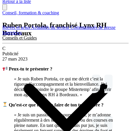
Retour à la liste
Conseil, formation & coaching
Ruben Portola, franchisé Lynx RH
Brèves et actus
Actualités du secteur
Communiqués de presse
Bordeaux
Interviews
Conseils et Guides
C
Publicité
27 mars 2023
Peux-tu te présenter ?
« Je suis Ruben Portola, ce qui me décrit c’est la
rigueur, l’accompagnement et la bienveillance. J’ai
décidé de rejoindre le groupe Mistertemp’ afin ouvrir
mon agence Lynx RH à Bordeaux. »
Qu’est-ce que tu aimes faire de ton temps libre ?
« Je suis un passionné de course à pied, je m’adonne
régulièrement à des semi-marathon, ou des courses en
pleine nature. En tant que Bordelais pur jus, je suis
également un fervent supporter des équipes de foot et