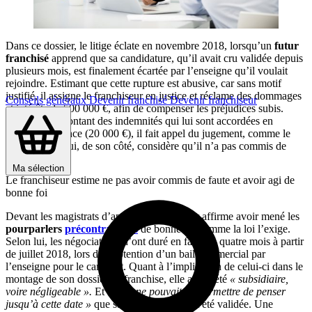
Dans ce dossier, le litige éclate en novembre 2018, lorsqu’un
futur
franchisé
apprend que sa candidature, qu’il avait cru validée depuis
plusieurs mois, est finalement écartée par l’enseigne qu’il voulait
rejoindre. Estimant que cette rupture est abusive, car sans motif
justifié, il assigne le franchiseur en justice et réclame des dommages
Conseils généraux
Devenir franchisé
Devenir franchiseur
et intérêts de 500 000 €, afin de compenser les préjudices subis.
Déçu par le montant des indemnités qui lui sont accordées en
première instance (20 000 €), il fait appel du jugement, comme le
franchiseur
qui, de son côté, considère qu’il n’a pas commis de
faute.
Ma sélection
Le franchiseur estime ne pas avoir commis de faute et avoir agi de
bonne foi
Devant les magistrats d’appel, le franchiseur affirme avoir mené les
pourparlers
précontractuels
de bonne foi comme la loi l’exige.
Selon lui, les négociations n’ont duré en fait que quatre mois à partir
de juillet 2018, lors de l’obtention d’un bail commercial par
l’enseigne pour le candidat. Quant à l’implication de celui-ci dans le
montage de son dossier de franchise, elle aurait été
« subsidiaire,
voire négligeable ».
Et
« rien ne pouvait lui permettre de penser
jusqu’à cette date »
que sa candidature avait été validée. Une