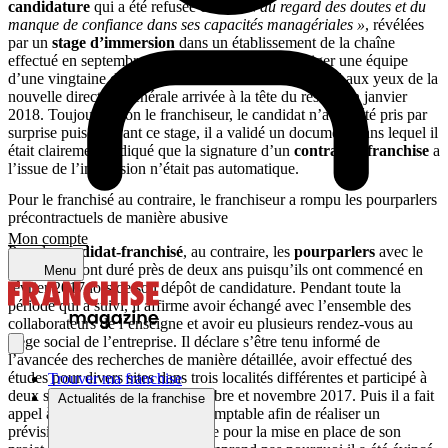
candidature
qui a été refusée ensuite
« au regard des doutes et du
manque de confiance dans ses capacités managériales »
, révélées
par un
stage d’immersion
dans un établissement de la chaîne
effectué en septembre 2018. Or, la capacité à diriger une équipe
d’une vingtaine de personnes était un critère essentiel aux yeux de la
nouvelle direction générale arrivée à la tête du réseau en janvier
2018. Toujours selon le franchiseur, le candidat n’a pas été pris par
surprise puisqu’avant ce stage, il a validé un document dans lequel il
était clairement indiqué que la signature d’un
contrat de franchise
a
l’issue de l’immersion n’était pas automatique.
Pour le franchisé au contraire, le franchiseur a rompu les pourparlers
précontractuels de manière abusive
Mon compte
Pour le
candidat-franchisé
, au contraire, les
pourparlers
avec le
franchiseur ont duré près de deux ans puisqu’ils ont commencé en
Menu
février 2017 lors de son dépôt de candidature. Pendant toute la
période qui a suivi, il affirme avoir échangé avec l’ensemble des
collaborateurs de l’enseigne et avoir eu plusieurs rendez-vous au
siège social de l’entreprise. Il déclare s’être tenu informé de
l’avancée des recherches de manière détaillée, avoir effectué des
études pour divers sites dans trois localités différentes et participé à
Trouver ma franchise
deux stages d’immersion en octobre et novembre 2017. Puis il a fait
Actualités de la franchise
appel à un cabinet d’expertise comptable afin de réaliser un
prévisionnel et a été reçu au siège pour la mise en place de son