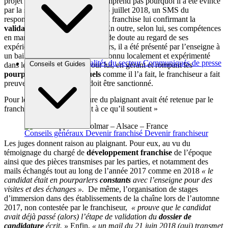
projet le 23 juillet 2018. Il ne comprend pas pourquoi il a été évincé
par la suite puisqu’il a reçu, le 25 juillet 2018, un SMS du
responsable développement de la franchise lui confirmant la
validation de sa candidature
. En outre, selon lui, ses compétences
en management ne faisaient pas de doute au regard de ses
expériences antérieures. D’ailleurs, il a été présenté par l’enseigne à
un bailleur comme un candidat connu localement et expérimenté
Brèves et actus
Actualités du secteur
Communiqués de presse
Conseils et Guides
dans le secteur d’activité. Pour lui, en gérant et rompant les
Interviews
pourparlers précontractuels
comme il l’a fait, le franchiseur a fait
preuve de mauvaise foi. Il doit être sanctionné.
Pour les juges, la candidature du plaignant avait été retenue par le
franchiseur, « contrairement à ce qu’il soutient »
Conseils généraux
Devenir franchisé
Devenir franchiseur
Les juges donnent raison au plaignant. Pour eux, au vu du
témoignage du chargé de
développement franchise
de l’époque
ainsi que des pièces transmises par les parties, et notamment des
mails échangés tout au long de l’année 2017 comme en 2018
« le
candidat était en pourparlers
constants
avec l’enseigne pour des
visites et des échanges ».
De même, l’organisation de stages
d’immersion dans des établissements de la chaîne lors de l’automne
2017, non contestée par le franchiseur,
« prouve que le candidat
avait déjà passé (alors) l’étape de validation du
dossier de
candidature
écrit. »
Enfin,
« un mail du 21 juin 2018 (qui) transmet