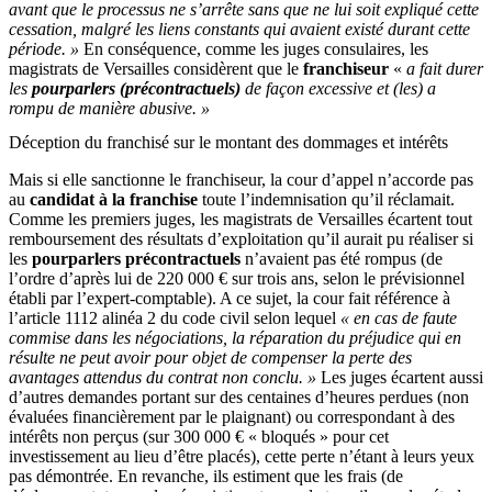
avant que le processus ne s’arrête sans que ne lui soit expliqué cette
cessation, malgré les liens constants qui avaient existé durant cette
période. »
En conséquence, comme les juges consulaires, les
magistrats de Versailles considèrent que le
franchiseur
«
a fait durer
les
pourparlers (précontractuels)
de façon excessive et (les) a
rompu de manière abusive. »
Déception du franchisé sur le montant des dommages et intérêts
Mais si elle sanctionne le franchiseur, la cour d’appel n’accorde pas
au
candidat à la franchise
toute l’indemnisation qu’il réclamait.
Comme les premiers juges, les magistrats de Versailles écartent tout
remboursement des résultats d’exploitation qu’il aurait pu réaliser si
les
pourparlers précontractuels
n’avaient pas été rompus (de
l’ordre d’après lui de 220 000 € sur trois ans, selon le prévisionnel
établi par l’expert-comptable). A ce sujet, la cour fait référence à
l’article 1112 alinéa 2 du code civil selon lequel
« en cas de faute
commise dans les négociations, la réparation du préjudice qui en
résulte ne peut avoir pour objet de compenser la perte des
avantages attendus du contrat non conclu. »
Les juges écartent aussi
d’autres demandes portant sur des centaines d’heures perdues (non
évaluées financièrement par le plaignant) ou correspondant à des
intérêts non perçus (sur 300 000 € « bloqués » pour cet
investissement au lieu d’être placés), cette perte n’étant à leurs yeux
pas démontrée. En revanche, ils estiment que les frais (de