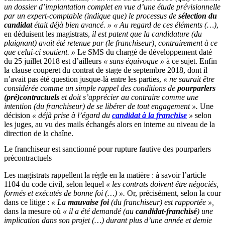
un dossier d’implantation complet en vue d’une étude prévisionnelle
par un expert-comptable (indique que) le processus de
sélection du
candidat
était déjà bien avancé. »
« Au regard de ces éléments (…)
,
en déduisent les magistrats,
il est patent que la candidature (du
plaignant) avait été retenue par (le franchiseur), contrairement à ce
que celui-ci soutient. »
Le SMS du chargé de développement daté
du 25 juillet 2018 est d’ailleurs
« sans équivoque »
à ce sujet. Enfin
la clause couperet du contrat de stage de septembre 2018, dont il
n’avait pas été question jusque-là entre les parties,
« ne saurait être
considérée comme un simple rappel des conditions de
pourparlers
(pré)contractuels
et doit s’apprécier au contraire comme une
intention (du franchiseur) de se libérer de tout engagement ».
Une
décision
« déjà prise à l’égard du
candidat à la franchise
»
selon
les juges, au vu des mails échangés alors en interne au niveau de la
direction de la chaîne.
Le franchiseur est sanctionné pour rupture fautive des pourparlers
précontractuels
Les magistrats rappellent la règle en la matière : à savoir l’article
1104 du code civil, selon lequel
« les contrats doivent être négociés,
formés et exécutés de bonne foi (…) ».
Or, précisément, selon la cour
dans ce litige :
« La
mauvaise foi
(du franchiseur) est rapportée »,
dans la mesure où
« il a été demandé (au
candidat-franchisé
) une
implication dans son projet (…) durant plus d’une année et demie