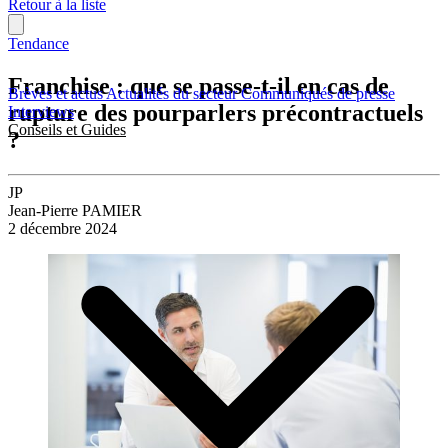
Retour à la liste
Tendance
Franchise : que se passe-t-il en cas de
Brèves et actus
Actualités du secteur
Communiqués de presse
rupture des pourparlers précontractuels
Interviews
Conseils et Guides
?
JP
Jean-Pierre PAMIER
2 décembre 2024