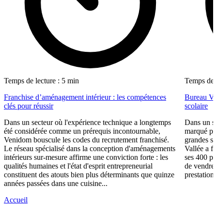
Temps de lecture : 5 min
Temps de l
Franchise d’aménagement intérieur : les compétences
Bureau Val
clés pour réussir
scolaire
Dans un secteur où l'expérience technique a longtemps
Dans un se
été considérée comme un prérequis incontournable,
marqué par
Venidom bouscule les codes du recrutement franchisé.
grandes su
Le réseau spécialisé dans la conception d'aménagements
Vallée a fa
intérieurs sur-mesure affirme une conviction forte : les
ses 400 po
qualités humaines et l'état d'esprit entrepreneurial
de vendre 
constituent des atouts bien plus déterminants que quinze
prestations
années passées dans une cuisine...
Accueil