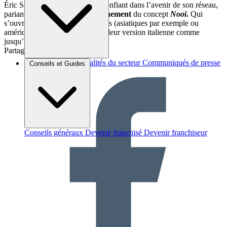
Éric Senet se déclare toutefois confiant dans l’avenir de son réseau,
pariant sur un nouveau
positionnement
du concept
Nooï
.
Qui
s’ouvre aux pâtes de tous les pays (asiatiques par exemple ou
américaines), et pas seulement à leur version italienne comme
jusqu’à présent.
Partager sur :
Brèves et actus
Actualités du secteur
Communiqués de presse
Conseils et Guides
Interviews
Conseils généraux
Devenir franchisé
Devenir franchiseur