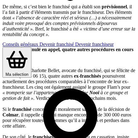
De même, si c’est bien le franchisé qui a établi son
prévisionnel
, il
l’a fait à partir d’éléments transmis par le franchiseur. Des éléments
dont
« l’absence de caractère réel et sérieux (…) a nécessairement
induit voire provoqué des comptes prévisionnels dépourvus
d’authenticité ».
Bref, le franchisé a été
« victime d’une erreur sur la
rentabilité du concept ».
Conseils généraux
Devenir franchisé
Devenir franchiseur
Un contrat annulé en appel, quatre autres procédures en cours
Selon Maître Charlotte Bellet, avocate du franchisé, qui se félicite de
Ma sélection
cet arrêt (du 24 06 15), quatre autres
ex-franchisés
poursuivent
actuellement des procédures comparables à l’encontre de leur ex-
franchiseur. Les cinq ont également assigné le groupe Flam’s pour
« tromperie sur l’appartenance de la chaîne
Nooï
à ce groupe et
gestion de fait »
. Verdicts attendus dans les prochains mois.
Si le
franchisé
concerné est moralement satisfait de la décision de
Colmar
, il rappelle qu’il lui manque encore près de 300 000 euros
pour récupérer toutes les sommes qu’il a investies et perdues dans
cette affaire.
De son côté, le
franchiseur,
qui s’est pourvu en cassation, insiste