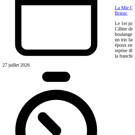
La Mie Câl
Brieuc
Le 1er jui
Câline de 
boulangeri
un trio fa
époux entre
reprise ill
la franchis
27 juillet 2026