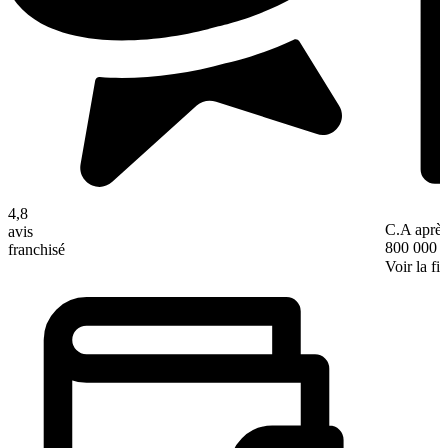
4,8
C.A après
avis
800 000 
franchisé
Voir la fi