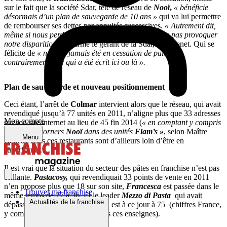
sur le fait que la société Sdar, tête de réseau de
Nooï
,
« bénéficie
désormais d’un plan de sauvegarde de 10 ans »
qui va lui permettre
de rembourser ses dettes par annuités successives.
« Autrement dit,
même si nous perdions ces 5 procès, cela ne pourra pas provoquer
notre disparition »
, affirme le gérant de la Sdar, Éric Senet. Qui se
félicite de
« n’avoir jamais été en cessation de paiement,
contrairement à ce qui a été écrit ici ou là ».
Plan de sauvegarde et nouveau positionnement
Ceci étant, l’arrêt de
Colmar
intervient alors que le réseau, qui avait
revendiqué jusqu’à 77 unités en 2011, n’aligne plus que 33 adresses
Mon compte
sur son site internet au lieu de 45 fin 2014 (
« en comptant y compris
de simples corners
Nooï
dans des unités
Flam’s »
, selon Maître
Menu
Bellet.) Tous ces restaurants sont d’ailleurs loin d’être en
superforme.
Il est vrai que la situation du secteur des pâtes en franchise n’est pas
brillante.
Pastacosy,
qui revendiquait 33 points de vente en 2011
n’en propose plus que 18 sur son site,
Francesca
est passée dans le
Trouver ma franchise
même temps de 77 à 36. Et le leader
Mezzo di Pasta
qui avait
Actualités de la franchise
dépassé la centaine d’adresses en est à ce jour à 75 (chiffres France,
y compris Dom-Tom, pour toutes ces enseignes).