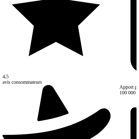
4,5
avis consommateurs
Apport pe
100 000 