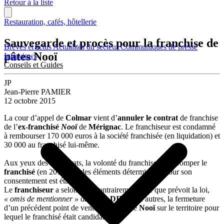
Retour à la liste
Restauration, cafés, hôtellerie
Sauvegarde et procès pour la franchise de
Brèves et actus
Actualités du secteur
Communiqués de presse
pâtes Nooï
Interviews
Conseils et Guides
JP
Jean-Pierre PAMIER
12 octobre 2015
La cour d’appel de
Colmar
vient d’
annuler le contrat
de franchise
de l’
ex-franchisé
Nooï
de
Mérignac
. Le franchiseur est condamné
à rembourser 170 000 euros à la société franchisée (en liquidation) et
30 000 au franchisé lui-même.
Aux yeux des magistrats, la volonté du franchiseur de tromper le
franchisé
(en 2011) sur des éléments déterminants pour son
consentement est établie.
Le
franchiseur
a selon eux, contrairement à ce que prévoit la loi,
« omis de mentionner »
dans son
DIP,
entre autres, la fermeture
d’un précédent point de vente à l’enseigne
Nooï
sur le territoire pour
lequel le franchisé était candidat.