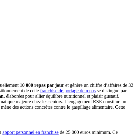
ctuellement
10 000 repas par jour
et génère un chiffre d’affaires de 32
ositionnement de cette
franchise de portage de repas
se distingue par
an
, élaborées pour allier équilibre nutritionnel et plaisir gustatif.
blématique majeure chez les seniors. L’engagement RSE constitue un
 mène des actions concrètes contre le gaspillage alimentaire. Cette
un
apport personnel en franchise
de 25 000 euros minimum. Ce