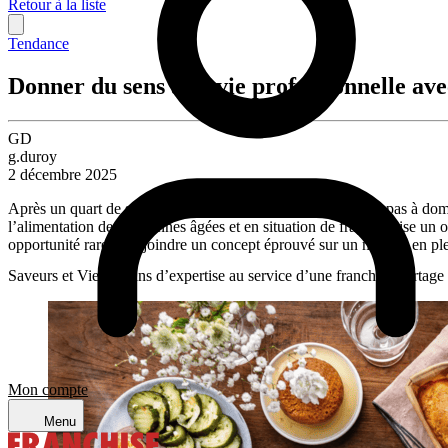
Retour à la liste
Tendance
Donner du sens à sa vie professionnelle ave
GD
g.duroy
2 décembre 2025
Après un quart de siècle d’expérience dans la livraison de repas à dom
l’alimentation des personnes âgées et en situation de fragilité vise un 
opportunité rare de rejoindre un concept éprouvé sur un marché en plei
Saveurs et Vie : 25 ans d’expertise au service d’une franchise portage
Mon compte
Menu