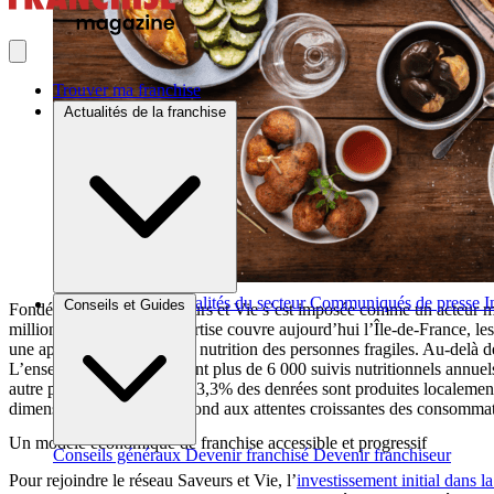
Trouver ma franchise
Actualités de la franchise
Brèves et actus
Actualités du secteur
Communiqués de presse
I
Conseils et Guides
Fondée il y a 25 ans, Saveurs et Vie s’est imposée comme un acteur m
millions d’euros. Son expertise couvre aujourd’hui l’Île-de-France, le
une approche globale de la nutrition des personnes fragiles. Au-delà d
L’enseigne réalise également plus de 6 000 suivis nutritionnels annue
autre pilier différenciant : 73,3% des denrées sont produites localemen
dimension responsable répond aux attentes croissantes des consommateur
Un modèle économique de franchise accessible et progressif
Conseils généraux
Devenir franchisé
Devenir franchiseur
Pour rejoindre le réseau Saveurs et Vie, l’
investissement initial dans l