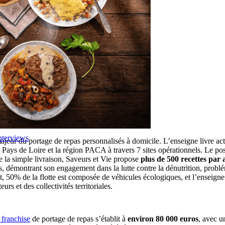
nterviews
ajeur du portage de repas personnalisés à domicile. L’enseigne livre a
s Pays de Loire et la région PACA à travers 7 sites opérationnels. Le p
e la simple livraison, Saveurs et Vie propose
plus de 500 recettes par 
ls, démontrant son engagement dans la lutte contre la dénutrition, pro
t, 50% de la flotte est composée de véhicules écologiques, et l’enseigne
s et des collectivités territoriales.
a franchise
de portage de repas s’établit à
environ 80 000 euros
, avec 