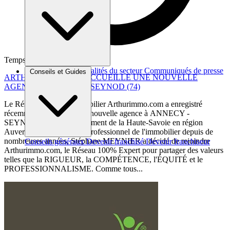
Temps de lecture : 2 min
Brèves et actus
Actualités du secteur
Communiqués de presse
Conseils et Guides
ARTHURIMMO.COM ACCUEILLE UNE NOUVELLE
Interviews
AGENCE A ANNECY – SEYNOD (74)
Le Réseau National Immobilier Arthurimmo.com a enregistré
récemment l’arrivée d'une nouvelle agence à ANNECY -
SEYNOD, dans le département de la Haute-Savoie en région
Auvergne-Rhône-Alpes. Professionnel de l'immobilier depuis de
nombreuses années, Stéphane MEYNIER a décidé de rejoindre
Conseils généraux
Devenir franchisé
Devenir franchiseur
Arthurimmo.com, le Réseau 100% Expert pour partager des valeurs
telles que la RIGUEUR, la COMPÉTENCE, l'ÉQUITÉ et le
PROFESSIONNALISME. Comme tous...