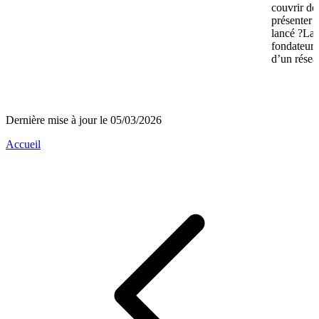
couvrir de
présenter 
lancé ?La 
fondateurs 
d’un réseau
Dernière mise à jour le 05/03/2026
Accueil