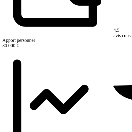
4,5
avis con
Apport personnel
80 000 €