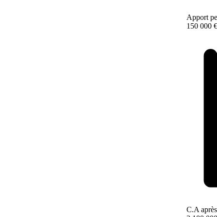
Apport pe
150 000 
C.A après