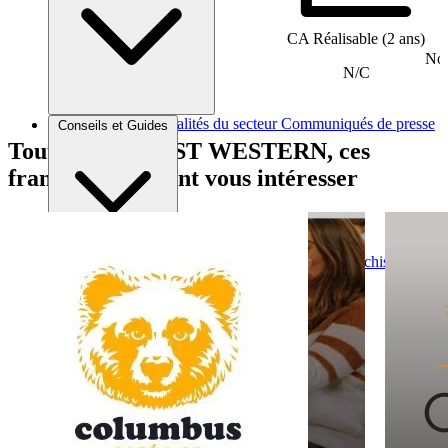
CA Réalisable (2 ans)
Nom
N/C
Brèves et actus
Actualités du secteur
Communiqués de presse
Conseils et Guides
Interviews
Tout comme BEST WESTERN, ces
franchises peuvent vous intéresser
Conseils généraux
Devenir franchisé
Devenir franchiseur