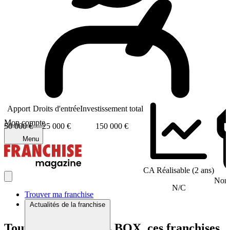
Apport
Droits d'entrée
Investissement total
Mon compte
50 000 €
25 000 €
150 000 €
Menu
CA Réalisable (2 ans)
Nomb
N/C
Trouver ma franchise
Actualités de la franchise
Tout comme CHILL BOX, ces franchises