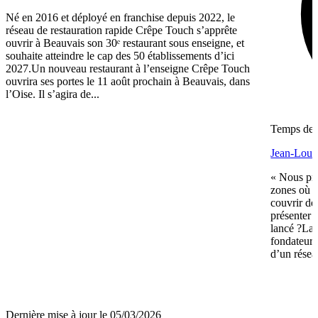
Né en 2016 et déployé en franchise depuis 2022, le
réseau de restauration rapide Crêpe Touch s’apprête
ouvrir à Beauvais son 30ᵉ restaurant sous enseigne, et
souhaite atteindre le cap des 50 établissements d’ici
2027.Un nouveau restaurant à l’enseigne Crêpe Touch
ouvrira ses portes le 11 août prochain à Beauvais, dans
l’Oise. Il s’agira de...
Temps de l
Jean-Louis
« Nous pré
zones où n
couvrir de
présenter 
lancé ?La 
fondateurs 
d’un réseau
Dernière mise à jour le 05/03/2026