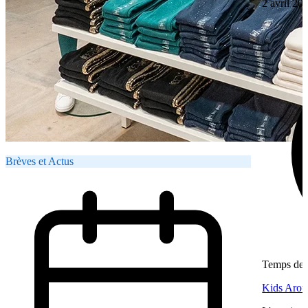
2 avril 20
Brèves et Actus
Temps de l
Kids Aroun