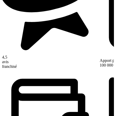
4,5
Apport pe
avis
100 000 
franchisé