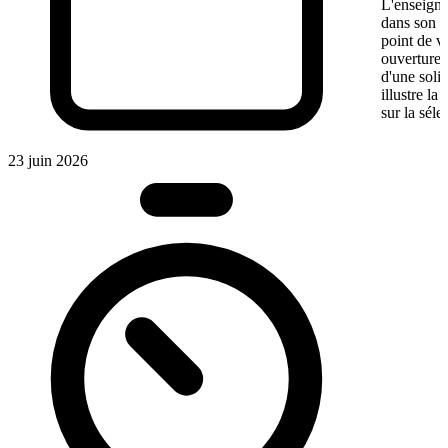
L'enseigne
dans son ma
point de v
ouverture,
d'une soli
illustre l
sur la séle
23 juin 2026