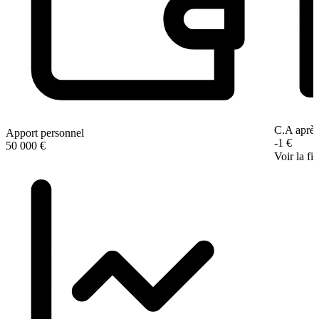
C.A après
Apport personnel
-1 €
50 000 €
Voir la fi