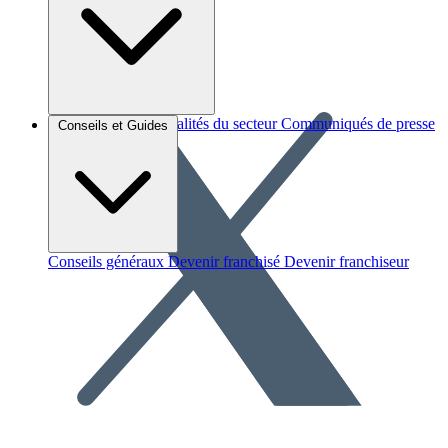
Brèves et actus
Actualités du secteur
Communiqués de presse
Conseils et Guides
Interviews
Conseils généraux
Devenir franchisé
Devenir franchiseur