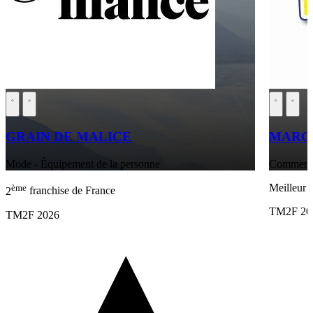
GRAIN DE MALICE
MARCH
Mode - Équipement de la personne
Commerces
ème
Meilleur 
2
franchise de France
TM2F 20
TM2F 2026