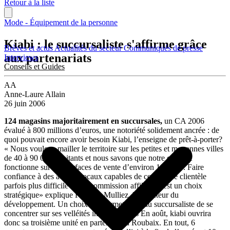
Retour à la liste
Mode - Équipement de la personne
Kiabi : le succursaliste s'affirme grâce
Brèves et actus
Actualités du secteur
Communiqués de presse
aux partenariats
Interviews
Conseils et Guides
AA
Anne-Laure Allain
26 juin 2006
124 magasins majoritairement en succursales,
un CA 2006
évalué à 800 millions d’euros, une notoriété solidement ancrée : de
quoi pouvait encore avoir besoin Kiabi, l’enseigne de prêt-à-porter?
« Nous voulons mailler le territoire sur les petites et moyennes villes
de 40 à 90 000 habitants et nous savons que notre concept
fonctionne sur des surfaces de vente d’environ 1000 m². Faire
confiance à des acteurs locaux capables de cerner une clientèle
parfois plus difficile via la commission affiliation est un choix
stratégique» explique Frédéric Mulliez, le directeur du
développement. Un choix qui permet aussi au succursaliste de se
concentrer sur ses velléités internationales En août, kiabi ouvrira
donc sa troisième unité en partenariat à Roubaix. En tout, 6