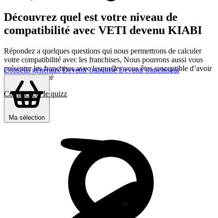
Découvrez quel est votre niveau de
compatibilité avec VETI devenu KIABI
Répondez a quelques questions qui nous permettrons de calculer
votre compatibilité avec les franchises, Nous pourrons aussi vous
présenter les franchises avec lesquelles vous êtes susceptible d’avoir
Conseils généraux
Devenir franchisé
Devenir franchiseur
le plus d’affinité
Commencer le quizz
Ma sélection