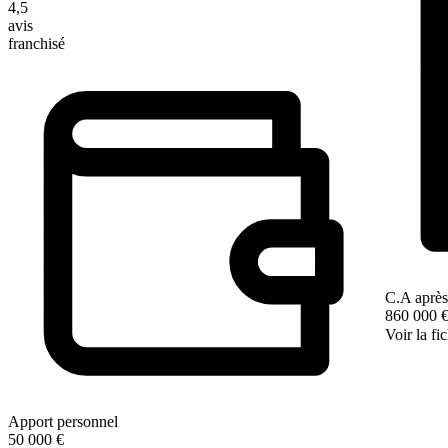
4,5
avis
franchisé
C.A après
860 000 
Voir la fi
Apport personnel
50 000 €