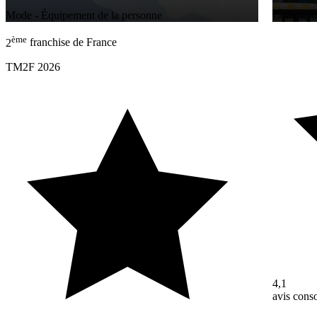
Mode - Équipement de la personne
Commerces
ème
2
franchise de France
TM2F 2026
4,1
avis con