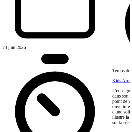
23 juin 2026
Temps de l
Kids Aroun
L'enseigne
dans son ma
point de v
ouverture,
d'une soli
illustre l
sur la séle