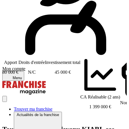
Apport
Droits d'entrée
Investissement total
Mon compte
80 000 €
N/C
45 000 €
Menu
CA Réalisable (2 ans)
Nomb
1 399 000 €
Trouver ma franchise
Actualités de la franchise